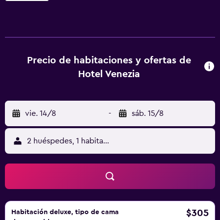
alojamiento están equipadas con TV. Las habitaciones de
este alojamiento tienen baño privado con bidet y artículos
de aseo gratuitos, además de wifi gratis. Algunas de las
habitaciones también están equipadas con vistas a la
montaña. En el hotel, cada habitación incluye ropa de
Precio de habitaciones y ofertas de
cama y toallas. El desayuno está disponible e incluye
Hotel Venezia
opciones buffet, continentales o italianas. La clientela
puede practicar actividades en Rocca Pietore y
alrededores, como esquí y ciclismo. Paso de Sella está a
vie. 14/8
-
sáb. 15/8
37 km del alojamiento, y Saslong está a 37 km.
2 huéspedes, 1 habitación
$305
Habitación deluxe, tipo de cama