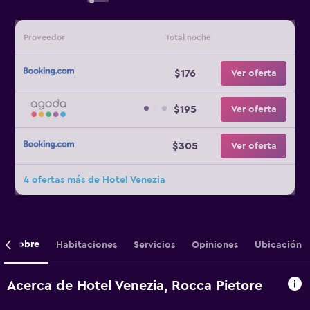
Proveedor
Total noche
$176
Ver oferta
$195
Ver oferta
$305
Ver oferta
4 ofertas más de Hotel Venezia
Sobre
Habitaciones
Servicios
Opiniones
Ubicación
Acerca de Hotel Venezia, Rocca Pietore