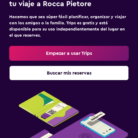
tu viaje a Rocca Pietore
Sofá cama
Armario o clóset
Hacemos que sea súper fácil planificar, organizar y viajar
con los amigos o la familia. Trips es gratis y está
disponible para su uso independientemente del lugar en
Zona de trabajo
el que reserves.
Fax/fotocopiadora
Escritorio
Empezar a usar Trips
Ideal para familias
Buscar mis reservas
Cuna/cama nido disponibles
Comidas para niños
Aire libre
Terraza/patio
Lavandería