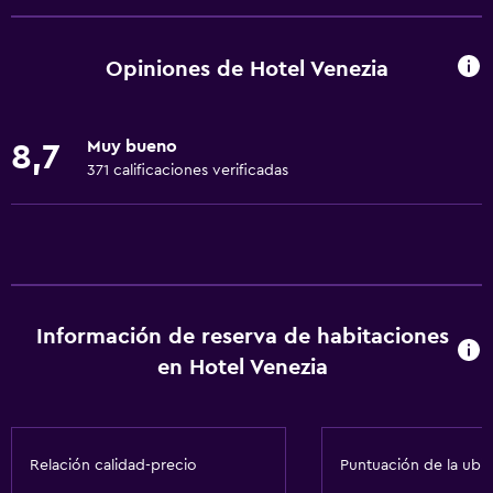
Wifi gratis
Wifi disponible en todas las instalaciones
Opiniones de Hotel Venezia
Internet
Ropa de cama
Muy bueno
8,7
Toallas
371 calificaciones verificadas
Extinguidor
Artículos de aseo gratis
Champú
Alarma de humo
Información de reserva de habitaciones
Calefacción
en Hotel Venezia
Gel de ducha
Papeleras
Relación calidad-precio
Puntuación de la ubi
Actividades