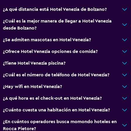
Bodega de esquí
¿A qué distancia está Hotel Venezia de Bolzano?
Espacio de almacenamiento
¿Cuál es la mejor manera de llegar a Hotel Venezia
Piscina y spa
desde Bolzano?
Spa
¿Se admiten mascotas en Hotel Venezia?
Bañera de hidromasaje
¿Ofrece Hotel Venezia opciones de comida?
Piscina (cubierta)
¿Tiene Hotel Venezia piscina?
Sauna
Toallas para piscina
¿Cuál es el número de teléfono de Hotel Venezia?
Vapor
¿Hay wifi en Hotel Venezia?
¿A qué hora es el check-out en Hotel Venezia?
Accesibilidad y adecuación
Mascotas permitidas bajo consulta (pueden aplicar cargos
¿Cuánto cuesta una habitación en Hotel Venezia?
extra)
¿En cuántos operadores busca momondo hoteles en
Ascensor
Rocca Pietore?