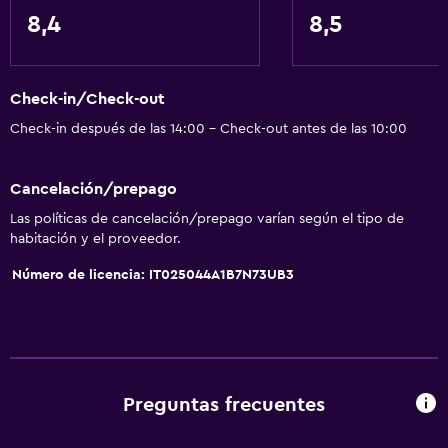
Senderismo
8,4
8,5
Bicicletas
Pesca
Check-in/Check-out
Juegos de mesa/rompecabezas
Check-in después de las 14:00 - Check-out antes de las 10:00
Ciclismo
Esquí
Cancelación/prepago
Salón de belleza
Las políticas de cancelación/prepago varían según el tipo de
habitación y el proveedor.
General
Número de licencia: IT025044A1B7N73UB3
Habitaciones familiares
Piso de parquet o madera noble
Teléfono
Alfombrado
Preguntas frecuentes
Vista a la montaña