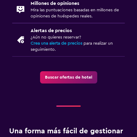
Estacionamiento y transporte
Millones de opiniones
Mira las puntuaciones basadas en millones de
Servicio de traslado (gratis)
opiniones de huéspedes reales.
Estacionamiento gratuito
Alertas de precios
Estacionamiento privado
¿Aún no quieres reservar?
Crea una alerta de precios
para realizar un
Salud y seguridad
seguimiento.
Limpieza diaria
Botiquín de primeros auxilios
Buscar ofertas de hotel
Caja fuerte
Sistema de entretenimiento
Sala de estar/TV compartida
TV
Una forma más fácil de gestionar
Habitación