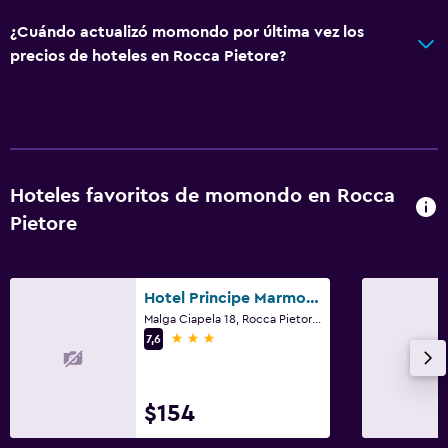
Ascensor disponible
¿Cuándo actualizó momondo por última vez los
Habitación hipoalergénica
precios de hoteles en Rocca Pietore?
Para no fumadores
Áreas designadas para fumadores
Baño
Hoteles favoritos de momondo en Rocca
Ducha
Pietore
Bidé
Secador de pelo
Aseo
Hotel Principe Marmolada
Malga Ciapela 18, Rocca Pietore, Véneto
Papel higiénico
3 estrellas
7,6
Baño privado
$154
Comedor
Almuerzos para llevar