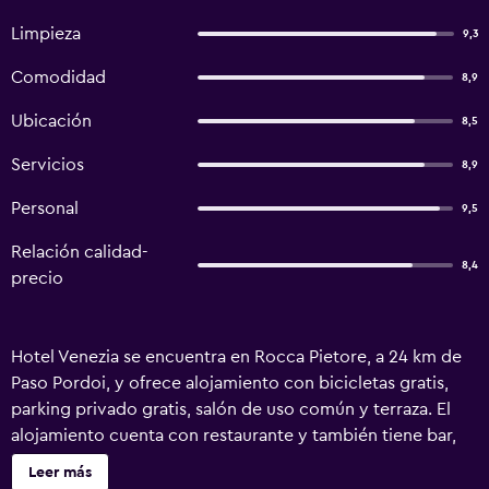
Limpieza
9,3
Comodidad
8,9
Ubicación
8,5
Servicios
8,9
Personal
9,5
Relación calidad-
8,4
precio
Hotel Venezia se encuentra en Rocca Pietore, a 24 km de
Paso Pordoi, y ofrece alojamiento con bicicletas gratis,
parking privado gratis, salón de uso común y terraza. El
alojamiento cuenta con restaurante y también tiene bar,
sauna y centro de spa. El hotel dispone de piscina cubierta
Leer más
y servicio de traslado gratuito. Las habitaciones de este