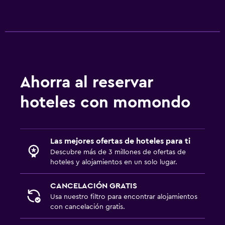
Menús para dietas especiales (bajo petición)
Bar de tapas
Restaurante
Bar/lounge
Desayuno en la habitación
Ahorra al reservar
hoteles con momondo
Servicios y facilidades
Caja fuerte
Baño turco
Las mejores ofertas de hoteles para ti
Descubre más de 3 millones de ofertas de
Instalaciones para reuniones
hoteles y alojamientos en un solo lugar.
Minimercado en las instalaciones
CANCELACIÓN GRATIS
Boletos de transporte público
Usa nuestro filtro para encontrar alojamientos
Acceso con tarjeta
con cancelación gratis.