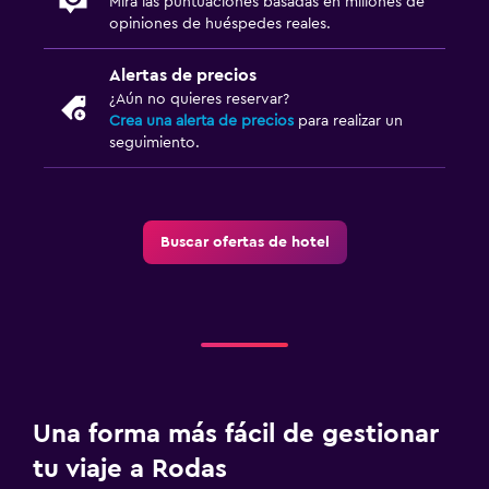
Mira las puntuaciones basadas en millones de
Terraza/patio
opiniones de huéspedes reales.
Sillas de playa
Alertas de precios
Terraza
¿Aún no quieres reservar?
Crea una alerta de precios
para realizar un
seguimiento.
Actividades
Acceso a la playa
Bicicletas
Buscar ofertas de hotel
Juegos de mesa/rompecabezas
Submarinismo
Buceo
Paseos a caballo
Senderismo
Una forma más fácil de gestionar
Sistema de entretenimiento
tu viaje a Rodas