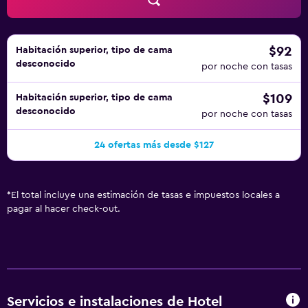
planchar con plancha. Se ofrece servicio de limpieza
todos los días. Los servicios de ocio y esparcimiento en
este hotel incluyen una bañera de hidromasaje. Se pueden
practicar las actividades de ocio y esparcimiento que se
$92
Habitación superior, tipo de cama
desconocido
indican más abajo en las instalaciones o cerca del
por noche con tasas
alojamiento (es posible que se aplique un recargo).
$109
Habitación superior, tipo de cama
desconocido
por noche con tasas
24 ofertas más desde $127
*
El total incluye una estimación de tasas e impuestos locales a
pagar al hacer check-out.
Servicios e instalaciones de Hotel