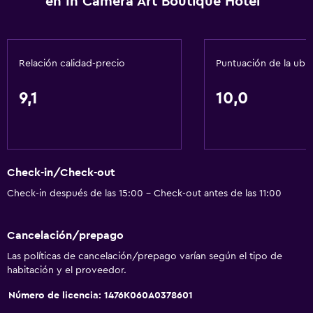
en In Camera Art Boutique Hotel
Sofá
Habitaciones insonorizadas
Insonorización
Relación calidad-precio
Puntuación de la ubi
Teléfono
9,1
10,0
Piso de mosaico/mármol
Vista a la ciudad
Servicios básicos
Check-in/Check-out
Wifi disponible en todas las instalaciones
Check-in después de las 15:00 - Check-out antes de las 11:00
Internet
Extinguidor
Cancelación/prepago
Artículos de aseo gratis
Las políticas de cancelación/prepago varían según el tipo de
Alarma de humo
habitación y el proveedor.
Calefacción
Número de licencia: 1476K060A0378601