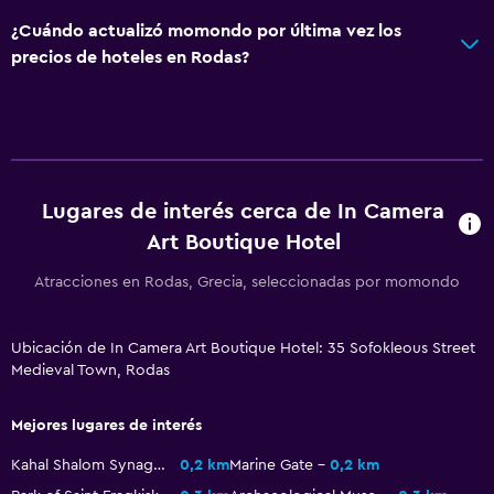
Baño privado
¿Cuándo actualizó momondo por última vez los
Ducha
precios de hoteles en Rodas?
Gorro de baño
Baño adicional
Baño pequeño adicional
Tina de baño
Lugares de interés cerca de In Camera
Bidé
Art Boutique Hotel
Bañera de hidromasaje
Atracciones en Rodas, Grecia, seleccionadas por momondo
Aseo
Papel higiénico
Ubicación de In Camera Art Boutique Hotel: 35 Sofokleous Street
Medieval Town, Rodas
Ducha italiana
Mejores lugares de interés
Accesibilidad y adecuación
Kahal Shalom Synagogue
0,2 km
Marine Gate
0,2 km
Unidad ubicada en la planta baja