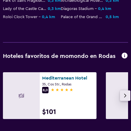
Park of Saint Fragkiskos
0,3 km
Archaeological Museum of Rhodes
0,3 km
Hipoalergénico
Lady of the Castle Cathedral
0,3 km
Diagoras Stadium
0,4 km
Almohada hipoalergénica
Roloi Clock Tower
0,4 km
Palace of the Grand Master of the Knights of Rhodes
0,5 km
Almohada sin plumas
Áreas designadas para fumadores
Entrada privada
Habitaciones para no fumadores disponibles
Hoteles favoritos de momondo en Rodas
Mascotas permitidas bajo consulta (pueden aplicar cargos
extra)
Accesibilidad
Mediterranean Hotel
35, Cos Str., Rodas
Habitación hipoalergénica
5 estrellas
8,0
Plantas superiores accesibles por escaleras
$101
Servicios y facilidades
Renta de autos
Servicio de despertador