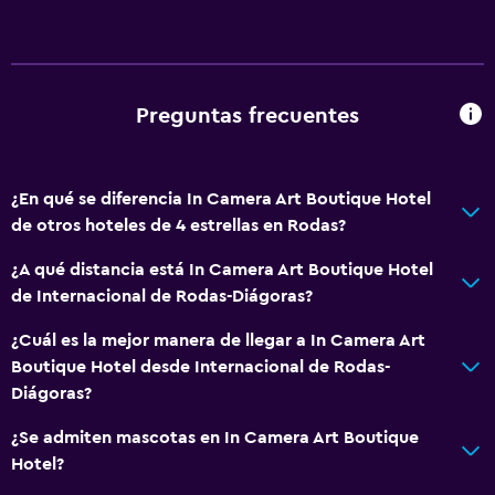
Aire acondicionado
Wifi gratis
Ropa de cama
Toallas
Preguntas frecuentes
Champú
Adaptador
¿En qué se diferencia In Camera Art Boutique Hotel
Gel de ducha
de otros hoteles de 4 estrellas en Rodas?
Papeleras
¿A qué distancia está In Camera Art Boutique Hotel
Acondicionador
de Internacional de Rodas-Diágoras?
¿Cuál es la mejor manera de llegar a In Camera Art
Cocina
Boutique Hotel desde Internacional de Rodas-
Copas
Diágoras?
Tetera eléctrica
¿Se admiten mascotas en In Camera Art Boutique
Utensilios de cocina
Hotel?
Cocina