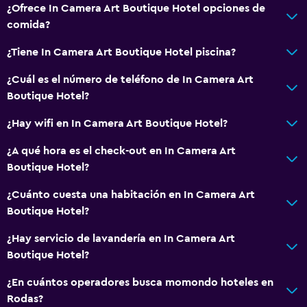
¿Ofrece In Camera Art Boutique Hotel opciones de
Cocineta
comida?
Lavavajillas
¿Tiene In Camera Art Boutique Hotel piscina?
Horno
¿Cuál es el número de teléfono de In Camera Art
Microondas
Boutique Hotel?
Cocina
¿Hay wifi en In Camera Art Boutique Hotel?
Tetera/cafetera
Tetera
¿A qué hora es el check-out en In Camera Art
Boutique Hotel?
Nevera
Cafetera
¿Cuánto cuesta una habitación en In Camera Art
Boutique Hotel?
Comedor
¿Hay servicio de lavandería en In Camera Art
Baño
Boutique Hotel?
Secador de pelo
¿En cuántos operadores busca momondo hoteles en
Albornoz
Rodas?