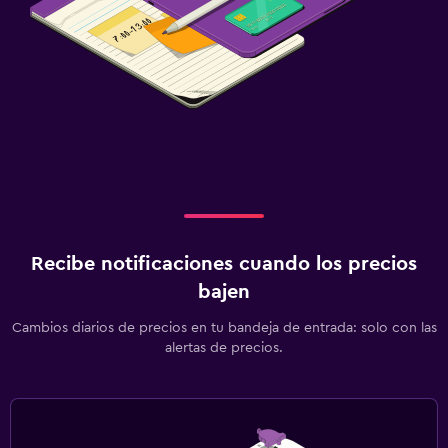
Habitación
Almohada de plumas
Enchufe cerca de la cama
Despertador
Sofá cama
Perchero
Armario o clóset
Recibe notificaciones cuando los precios
Comedor
bajen
Menús para dietas especiales (bajo petición)
Cambios diarios de precios en tu bandeja de entrada: solo con las
Bar/lounge
alertas de precios.
La comida se puede entregar en el alojamiento
Minibar
Desayuno en la habitación