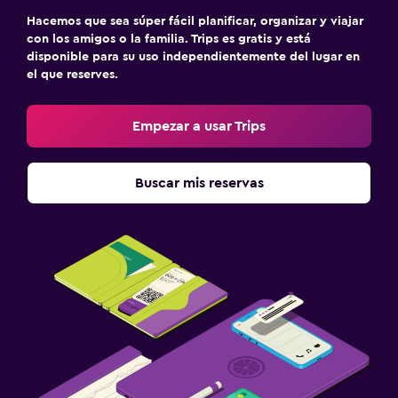
TV de pantalla plana
Hacemos que sea súper fácil planificar, organizar y viajar
TV por cable o vía satélite
con los amigos o la familia. Trips es gratis y está
disponible para su uso independientemente del lugar en
Biblioteca
el que reserves.
Libros
TV
Empezar a usar Trips
Reproductor de DVD
Buscar mis reservas
Lavandería
Lavandería
Servicio de planchado
Servicios de lavandería/tintorería
Plancha y tabla de planchar
Tendedero
Lavadora