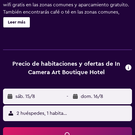
wifi gratis en las zonas comunes y aparcamiento gratuito.
También encontrarás café o té en las zonas comunes,
servicios de spa y servicios de conserjería. In Camera Art
Leer más
Boutique Hotel ofrece 10 alojamientos con aire
acondicionado, caja fuerte y cafetera y tetera. Todos los
alojamientos tienen decoraciones diferentes. Las camas
tienen colchones Select Comfort y están vestidas con
ropa de cama de alta calidad. Cabe destacar que este
alojamiento permite a sus clientes elegir el tipo de
Precio de habitaciones y ofertas de In
almohada. Se ofrece una televisión LCD de 32 pulgadas
Camera Art Boutique Hotel
con canales por satélite. Los baños están equipados con
ducha, albornoces, zapatillas y artículos de higiene
personal de diseño. Los huéspedes pueden navegar por la
sáb. 15/8
-
dom. 16/8
web gracias a nuestro acceso a Internet wifi gratis. Los
servicios para las personas de negocios incluyen
escritorio y teléfono. Las habitaciones también incluyen
2 huéspedes, 1 habitación
secador de pelo y artículos de higiene personal gratuitos.
Es posible solicitar masajes en la habitación y tabla de