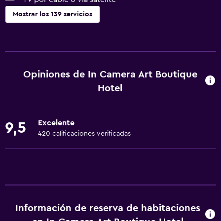
Mostrar los 139 servicios
General
Habitaciones familiares
Vista al jardín
Opiniones de In Camera Art Boutique
Piso de parquet o madera noble
Hotel
Vista al patio interior
Vista a punto de interés
Excelente
9,5
Espacio de almacenamiento
420 calificaciones verificadas
Vista a una calle tranquila
Chimenea
Vista al mar
Zona de estar
Información de reserva de habitaciones
Pantuflas