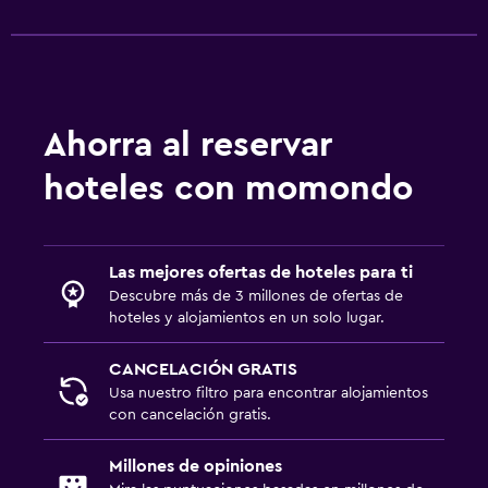
Servicio de conserjería
Servicio de habitaciones
Mostrador de información turística
Acceso con llave
Ahorra al reservar
Acceso con tarjeta
hoteles con momondo
Check-out exprés
Check-in/check-out privado
Las mejores ofertas de hoteles para ti
Caja fuerte
Descubre más de 3 millones de ofertas de
hoteles y alojamientos en un solo lugar.
Aire libre
CANCELACIÓN GRATIS
Comedor al aire libre
Usa nuestro filtro para encontrar alojamientos
Muebles de exterior
con cancelación gratis.
Área de picnic
Millones de opiniones
Jardín