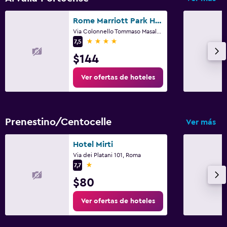
Rome Marriott Park Hotel
Via Colonnello Tommaso Masala 54, Roma
4 estrellas
7,5
$144
Ver ofertas de hoteles
Prenestino/Centocelle
Ver más
Hotel Mirti
Via dei Platani 101, Roma
1 estrella
7,7
$80
Ver ofertas de hoteles