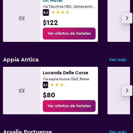
Oc Hotel
Via Tiburtina 1352, Settecamini, Rome
4 estrellas
8,5
$122
Ver ofertas de hoteles
Appia Antica
Ver más
Locanda Delle Corse
Via Appia Nuova 1260, Roma
3 estrellas
8,1
$80
Ver ofertas de hoteles
Arvalia Portuense
Ver más