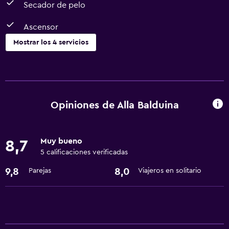
Secador de pelo
Ascensor
Mostrar los 4 servicios
Estacionamiento y transporte
Traslado aeropuerto
Opiniones de Alla Balduina
Accesibilidad y adecuación
Ascensor
Muy bueno
8,7
5 calificaciones verificadas
Baño
9,8
8,0
Parejas
Viajeros en solitario
Secador de pelo
Servicios básicos
Wifi