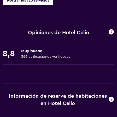
Mostrar los 120 servicios
Servicios y facilidades
Cajero automático/banco
Centro de negocios
Opiniones de Hotel Celio
Renta de autos
Servicio de despertador
Muy bueno
8,8
Servicio de conserjería
566 calificaciones verificadas
Baño turco
Instalaciones para reuniones
Minimercado en las instalaciones
Servicio de habitaciones
Información de reserva de habitaciones
Mostrador de información turística
en Hotel Celio
Acceso con llave
Acceso con tarjeta