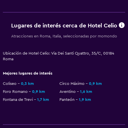
Ducha
Gorro de baño
Baño adicional
Lugares de interés cerca de Hotel Celio
Baño pequeño adicional
Atracciones en Roma, Italia, seleccionadas por momondo
Tina de baño
Bidé
Ubicación de Hotel Celio: Via Dei Santi Quattro, 35/C, 00184
Roma
Bañera de hidromasaje
Aseo
Mejores lugares de interés
Papel higiénico
Coliseo
0,3 km
Circo Máximo
0,9 km
Ducha italiana
Foro Romano
0,9 km
Aventino
1,6 km
Fontana de Trevi
1,7 km
Panteón
1,9 km
Sistema de entretenimiento
TV de pantalla plana
TV por cable o vía satélite