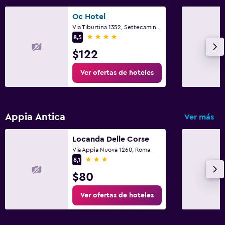
Estacionamiento accesible
Oc Hotel
Plantas superiores accesibles por escaleras
Via Tiburtina 1352, Settecamini, Rome
4 estrellas
8,5
Habitación
$122
Camas extralargas (+2 m)
Ver ofertas de hoteles
Cama plegable
Enchufe cerca de la cama
Despertador
Appia Antica
Ver más
Sofá cama
Locanda Delle Corse
Armario o clóset
Via Appia Nuova 1260, Roma
3 estrellas
8,1
Salud y seguridad
$80
Limpieza diaria
Ver ofertas de hoteles
Cámaras CCTV en zonas comunes
Cámaras CCTV en el exterior