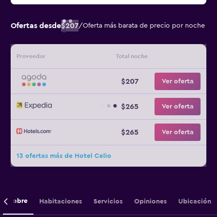
Ofertas desde
$207
/
Oferta más barata de precio por noche
Proveedor
Total noche
$207
Ver oferta
$265
Ver oferta
$265
Ver oferta
13 ofertas más de Hotel Celio
Sobre
Habitaciones
Servicios
Opiniones
Ubicación