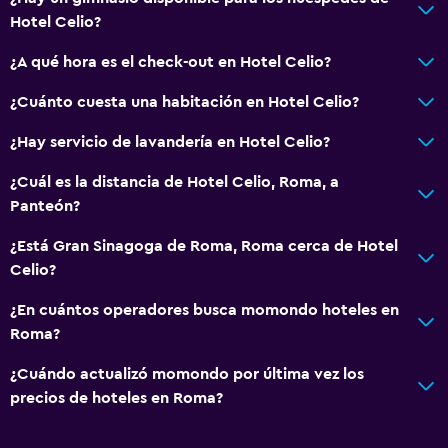
Chimenea
Hotel Celio?
Zona de estar
¿A qué hora es el check-out en Hotel Celio?
Pantuflas
Solárium
¿Cuánto cuesta una habitación en Hotel Celio?
Habitaciones insonorizadas
¿Hay servicio de lavandería en Hotel Celio?
Insonorización
¿Cuál es la distancia de Hotel Celio, Roma, a
Teléfono
Panteón?
Alfombrado
¿Está Gran Sinagoga de Roma, Roma cerca de Hotel
Piso de mosaico/mármol
Celio?
Vista a la ciudad
¿En cuántos operadores busca momondo hoteles en
Roma?
Baño
¿Cuándo actualizó momondo por última vez los
Secador de pelo
precios de hoteles en Roma?
Albornoz
Baño privado