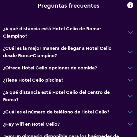
Wifi gratis
Preguntas frecuentes
Toallas
Champú
¿A qué distancia está Hotel Celio de Roma-
Adaptador
Ciampino?
Gel de ducha
¿Cuál es la mejor manera de llegar a Hotel Celio
Toallas/ropa de cama (cargo adicional)
desde Roma-Ciampino?
Papeleras
¿Ofrece Hotel Celio opciones de comida?
Acondicionador
¿Tiene Hotel Celio piscina?
General
¿A qué distancia está Hotel Celio del centro de
Habitaciones familiares
Roma?
Posibilidad de habitaciones conectadas
¿Cuál es el número de teléfono de Hotel Celio?
Espacio de almacenamiento
¿Hay wifi en Hotel Celio?
Vista a una calle tranquila
¿Hay un gimnasio disponible para los huéspedes de