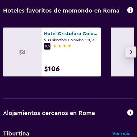
Servicio de streaming
Hoteles favoritos de momondo en Roma
Radio
Biblioteca
Hotel Cristoforo Colombo
Sala de estar/TV compartida
Via Cristoforo Colombo 710, Roma
TV
4 estrellas
8,5
Reproductor de DVD
$106
Accesibilidad y adecuación
Unidad ubicada en la planta baja
Almohada hipoalergénica
Para no fumadores
Áreas designadas para fumadores
Alojamientos cercanos en Roma
Entrada privada
Accesibilidad
Tiburtina
Ver más