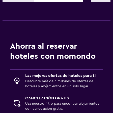
La comida se puede entregar en el alojamiento
Minibar
Desayuno en la habitación
Ideal para familias
Cuna/cama nido disponibles
Ahorra al reservar
Carriolas
hoteles con momondo
Equipo infantil para zona de juegos al aire libre
Servicios de cuidado de niños (con cargos)
Parque infantil
Las mejores ofertas de hoteles para ti
Descubre más de 3 millones de ofertas de
hoteles y alojamientos en un solo lugar.
Estacionamiento y transporte
Estacionamiento
CANCELACIÓN GRATIS
Servicio de traslado (cargo adicional)
Usa nuestro filtro para encontrar alojamientos
con cancelación gratis.
Carga de vehículos eléctricos