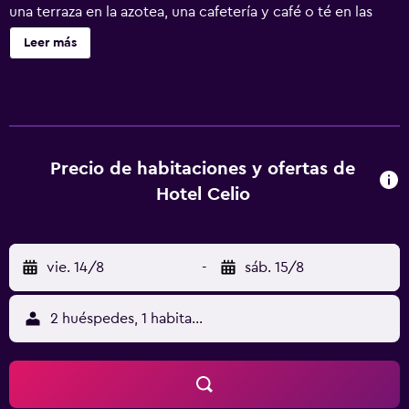
una terraza en la azotea, una cafetería y café o té en las
zonas comunes. Hotel Celio ofrece 19 alojamientos con
Leer más
aire acondicionado, minibar y caja fuerte. Se ofrece una
televisión de pantalla plana con canales por satélite. Los
baños están equipados con bañera o ducha, artículos de
higiene personal gratuitos y secador de pelo. Este hotel
en Roma ofrece acceso a Internet wifi gratis. Los servicios
para las personas de negocios incluyen escritorio y
Precio de habitaciones y ofertas de
teléfono. Se ofrece servicio de limpieza todos los días. Los
Hotel Celio
servicios de ocio y esparcimiento en este hotel incluyen
baño turco y gimnasio. Se pueden practicar las
actividades de ocio y esparcimiento que se indican más
vie. 14/8
-
sáb. 15/8
abajo en las instalaciones o cerca del alojamiento (es
posible que se aplique un recargo).
2 huéspedes, 1 habitación