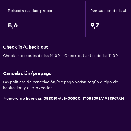
Masaje de pies
Relación calidad-precio
Puntuación de la ubi
Check-out exprés
Check-in/check-out privado
8,6
9,7
Recepción 24 horas
Caja fuerte
Check-in/Check-out
Check-in después de las 14:00 - Check-out antes de las 11:00
Servicios básicos
Wifi disponible en todas las instalaciones
Cancelación/prepago
Internet
Las políticas de cancelación/prepago varían según el tipo de
Extinguidor
habitación y el proveedor.
Artículos de aseo gratis
Número de licencia: 058091-ALB-00300, IT058091A1V58F67XH
Alarma de humo
Calefacción
Aire acondicionado