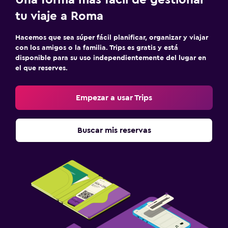
Fax/fotocopiadora
tu viaje a Roma
Caja fuerte para laptops
Escritorio
Hacemos que sea súper fácil planificar, organizar y viajar
con los amigos o la familia. Trips es gratis y está
disponible para su uso independientemente del lugar en
Actividades
el que reserves.
Bicicletas
Ciclismo
Empezar a usar Trips
Salón de belleza
Buscar mis reservas
Gimnasio
Gimnasio