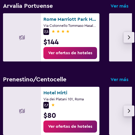
Arvalia Portuense
Ver más
Rome Marriott Park Hotel
Via Colonnello Tommaso Masala 54, Roma
4 estrellas
7,5
$144
Ver ofertas de hoteles
Prenestino/Centocelle
Ver más
Hotel Mirti
Via dei Platani 101, Roma
1 estrella
7,7
$80
Ver ofertas de hoteles