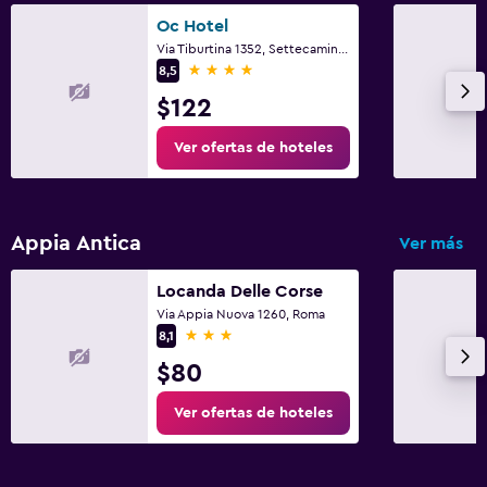
Oc Hotel
Via Tiburtina 1352, Settecamini, Rome
4 estrellas
8,5
$122
Ver ofertas de hoteles
Appia Antica
Ver más
Locanda Delle Corse
Via Appia Nuova 1260, Roma
3 estrellas
8,1
$80
Ver ofertas de hoteles