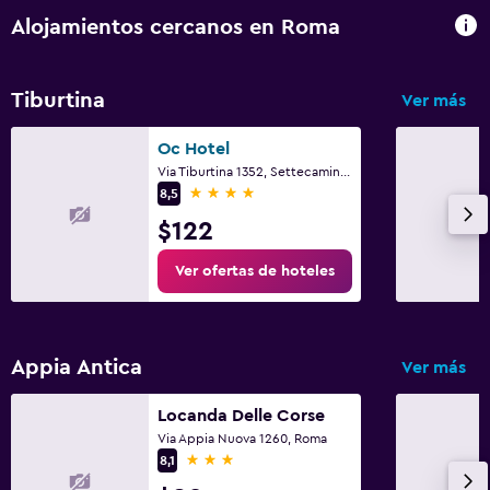
Alojamientos cercanos en Roma
Tiburtina
Ver más
Oc Hotel
Via Tiburtina 1352, Settecamini, Rome
4 estrellas
8,5
$122
Ver ofertas de hoteles
Appia Antica
Ver más
Locanda Delle Corse
Via Appia Nuova 1260, Roma
3 estrellas
8,1