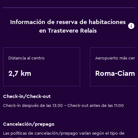
Lavandería
Servicios de lavandería/tintorería
Información de reserva de habitaciones
en Trastevere Relais
Servicios y facilidades
Servicio de habitaciones
Check-out exprés
Distancia al centro
Aeropuerto más cer
2,7 km
Roma-Ciamp
Servicios básicos
Wifi
Aire acondicionado
Check-in/Check-out
Check-in después de las 13:30 - Check-out antes de las 11:00
Piscina y spa
Bañera de hidromasaje
Cancelación/prepago
Las políticas de cancelación/prepago varían según el tipo de
Estacionamiento y transporte