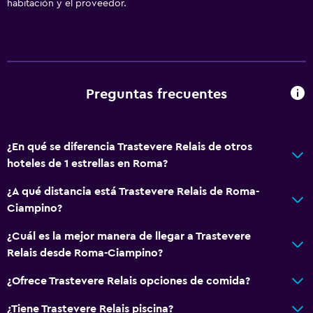
habitación y el proveedor.
Traslado aeropuerto
Cocina
Cocineta
Preguntas frecuentes
Sistema de entretenimiento
TV por cable o vía satélite
¿En qué se diferencia Trastevere Relais de otros
hoteles de 1 estrellas en Roma?
Accesibilidad y adecuación
¿A qué distancia está Trastevere Relais de Roma-
Habitaciones para no fumadores disponibles
Ciampino?
¿Cuál es la mejor manera de llegar a Trastevere
Comedor
Relais desde Roma-Ciampino?
Minibar
¿Ofrece Trastevere Relais opciones de comida?
Actividades
¿Tiene Trastevere Relais piscina?