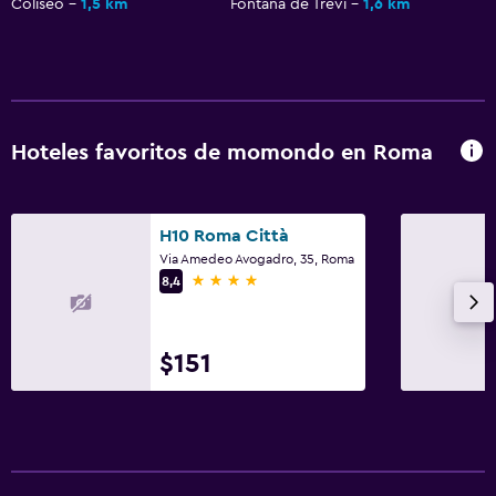
Coliseo
1,5 km
Fontana de Trevi
1,6 km
Hoteles favoritos de momondo en Roma
H10 Roma Città
Via Amedeo Avogadro, 35, Roma
4 estrellas
8,4
$151