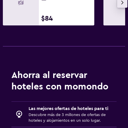
Acceso con tarjeta
Masaje de pies
$84
Recepción 24 horas
Caja fuerte
Botella de agua
Piscina y spa
Spa
Ahorra al reservar
Piscina al aire libre
Toallas para piscina
hoteles con momondo
Piscina con vista
Piscina de agua salada
Las mejores ofertas de hoteles para ti
Masajes
Descubre más de 3 millones de ofertas de
hoteles y alojamientos en un solo lugar.
Baño