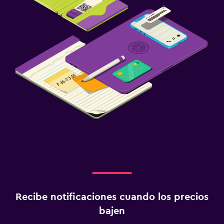
Estacionamiento
Estacionamiento privado
Carga de vehículos eléctricos
Lavandería
Lavandería
Servicio de planchado
Plancha para pantalones
Habitación
Enchufe cerca de la cama
Perchero
Recibe notificaciones cuando los precios
Armario o clóset
bajen