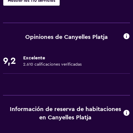
Mostrar los 110 servicios
General
Habitaciones familiares
Vista al jardín
Opiniones de Canyelles Platja
Piso de parquet o madera noble
Vista al patio interior
Excelente
9,2
Posibilidad de habitaciones conectadas
2.610 calificaciones verificadas
Vista a punto de interés
Casilleros
Vista a la montaña
Espacio de almacenamiento
Información de reserva de habitaciones
Vista a una calle tranquila
en Canyelles Platja
Acceso a la playa
Vista al mar