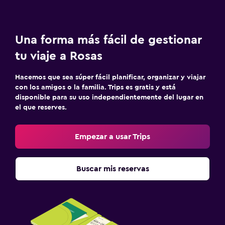
Aire libre
Muebles de exterior
Jardín
Una forma más fácil de gestionar
Terraza/patio
tu viaje a Rosas
Sillas de playa
Hacemos que sea súper fácil planificar, organizar y viajar
Terraza
con los amigos o la familia. Trips es gratis y está
disponible para su uso independientemente del lugar en
el que reserves.
Salud y seguridad
Limpieza diaria
Empezar a usar Trips
Cámaras CCTV en zonas comunes
Cámaras CCTV en el exterior
Buscar mis reservas
Seguridad las 24 horas
Caja fuerte
Estacionamiento y transporte