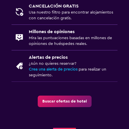
CANCELACIÓN GRATIS
Secador de pelo
Usa nuestro filtro para encontrar alojamientos
Bañera al aire libre
con cancelación gratis.
Baño privado
Millones de opiniones
Ducha
Mira las puntuaciones basadas en millones de
Aseo
opiniones de huéspedes reales.
Papel higiénico
Alertas de precios
¿Aún no quieres reservar?
Sistema de entretenimiento
Crea una alerta de precios
para realizar un
seguimiento.
TV de pantalla plana
TV por cable o vía satélite
Radio
Buscar ofertas de hotel
Sala de estar/TV compartida
TV