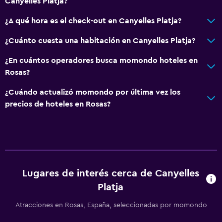
Buceo
Canyelles Platja?
Paseos a caballo
¿A qué hora es el check-out en Canyelles Platja?
Windsurf
¿Cuánto cuesta una habitación en Canyelles Platja?
Senderismo
¿En cuántos operadores busca momondo hoteles en
Compras
Rosas?
Accesibilidad y adecuación
¿Cuándo actualizó momondo por última vez los
precios de hoteles en Rosas?
Unidad ubicada en la planta baja
Unidad accesible para personas en silla de ruedas
Hipoalergénico
Para no fumadores
Almohada sin plumas
Lugares de interés cerca de Canyelles
Platja
Áreas designadas para fumadores
Mascotas permitidas bajo consulta (pueden aplicar cargos
Atracciones en Rosas, España, seleccionadas por momondo
extra)