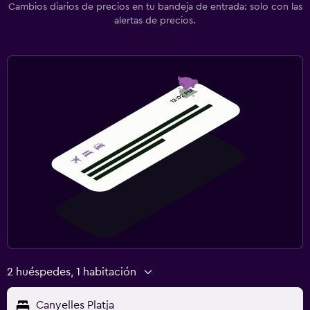
Comedor
Cambios diarios de precios en tu bandeja de entrada: solo con las
alertas de precios.
Restaurante
Bar/lounge
Minibar
Ideal para familias
Cuna/cama nido disponibles
Comidas para niños
Buffet infantil
Zona de trabajo
Fax/fotocopiadora
Escritorio
2 huéspedes, 1 habitación
Gimnasio
Canyelles Platja