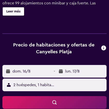
ofrece 99 alojamientos con minibar y caja fuerte. Las
habitaciones disponen de balcón. Los huéspedes pueden
Leer más
navegar por la web gracias a nuestro acceso a Internet
wifi gratis. También hay cunas gratuitas y camas
supletorias (de pago) a disposición de los clientes. Los
servicios de ocio y esparcimiento en este hotel incluyen
gimnasio. Se pueden practicar las actividades de ocio y
esparcimiento que se indican más abajo en las
Precio de habitaciones y ofertas de
instalaciones o cerca del alojamiento (es posible que se
Canyelles Platja
aplique un recargo).
dom. 16/8
-
lun. 17/8
2 huéspedes, 1 habitación