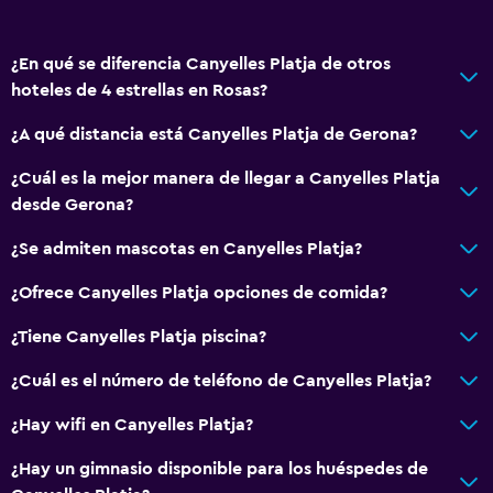
Champú
Gel de ducha
¿En qué se diferencia Canyelles Platja de otros
Papeleras
hoteles de 4 estrellas en Rosas?
Acondicionador
¿A qué distancia está Canyelles Platja de Gerona?
Actividades
¿Cuál es la mejor manera de llegar a Canyelles Platja
desde Gerona?
Acceso a la playa
Bicicletas
¿Se admiten mascotas en Canyelles Platja?
Pesca
¿Ofrece Canyelles Platja opciones de comida?
Juegos de mesa/rompecabezas
¿Tiene Canyelles Platja piscina?
Canotaje
¿Cuál es el número de teléfono de Canyelles Platja?
Ciclismo
Submarinismo
¿Hay wifi en Canyelles Platja?
Buceo
¿Hay un gimnasio disponible para los huéspedes de