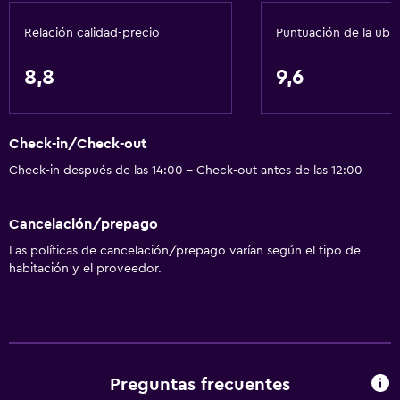
Sofá
Relación calidad-precio
Puntuación de la ubi
Teléfono
8,8
9,6
Servicios básicos
Wifi disponible en todas las instalaciones
Check-in/Check-out
Internet
Check-in después de las 14:00 - Check-out antes de las 12:00
Extinguidor
Artículos de aseo gratis
Cancelación/prepago
Alarma de humo
Las políticas de cancelación/prepago varían según el tipo de
Calefacción
habitación y el proveedor.
Aire acondicionado
Wifi gratis
Ropa de cama
Toallas
Preguntas frecuentes