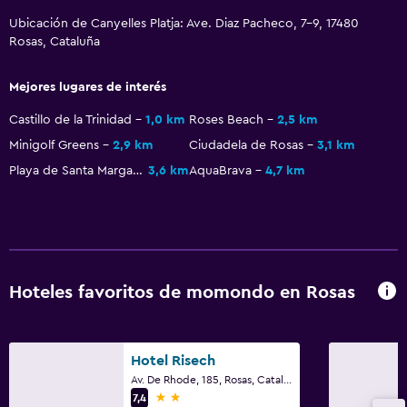
Accesibilidad
Ubicación de Canyelles Platja: Ave. Diaz Pacheco, 7-9, 17480
Rosas, Cataluña
Ascensor
Ascensor disponible
Mejores lugares de interés
Inodoro con barras de apoyo
Castillo de la Trinidad
1,0 km
Roses Beach
2,5 km
Plantas superiores accesibles por ascensor
Minigolf Greens
2,9 km
Ciudadela de Rosas
3,1 km
Playa de Santa Margarida
3,6 km
AquaBrava
4,7 km
Servicios y facilidades
Centro de negocios
Servicio de despertador
Servicio de conserjería
Hoteles favoritos de momondo en Rosas
Instalaciones para reuniones
Minimercado en las instalaciones
Servicio de habitaciones
Hotel Risech
Av. De Rhode, 185, Rosas, Cataluña
Mostrador de información turística
2 estrellas
7,4