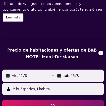
disfrutar de wifi gratis en las zonas comunes y
aparcamiento gratuito. También encontrarás televisión en
una zona común, personal multilingüe y una máquina
Leer más
expendedora. B&B HOTEL Mont-de-Marsan ofrece 62
alojamientos con periódicos gratuitos entre semana y
artículos de higiene personal gratuitos. Las camas están
vestidas con ropa de cama de alta calidad. Se ofrece una
televisión LED de 26 pulgadas con canales digitales. Los
baños están equipados con ducha con cabezal de ducha
Precio de habitaciones y ofertas de B&B
tipo lluvia. Los huéspedes pueden navegar por la web
HOTEL Mont-De-Marsan
gracias a nuestro acceso a Internet wifi gratis. Los
servicios para personas de negocios incluyen oficinas y
escritorio. Es posible solicitar tabla de planchar con
vie. 14/8
-
sáb. 15/8
plancha y secador de pelo. Se ofrece servicio de limpieza
todos los días.
2 huéspedes, 1 habitación