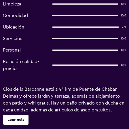
Limpieza
10,0
Comodidad
10,0
Ubicación
9,9
Servicios
10,0
Personal
10,0
Relación calidad-
10,0
precio
Clos de la Barbanne está a 44 km de Puente de Chaban
Delmas y ofrece jardín y terraza, además de alojamiento
con patio y wifi gratis. Hay un baño privado con ducha en
cada unidad, además de artículos de aseo gratuitos,
secador de pelo y albornoces. El desayuno está
Leer más
disponible e incluye opciones a la carta, continentales o