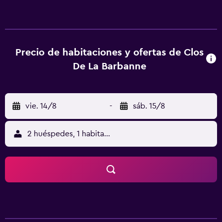
americanas. La Ciudad del Vino está a 44 km del
alojamiento, y Museo del Vino y el Comercio está a 46 km.
El aeropuerto (Aeropuerto de Burdeos-Mérignac) está a
58 km.
Precio de habitaciones y ofertas de Clos
De La Barbanne
vie. 14/8
-
sáb. 15/8
2 huéspedes, 1 habitación