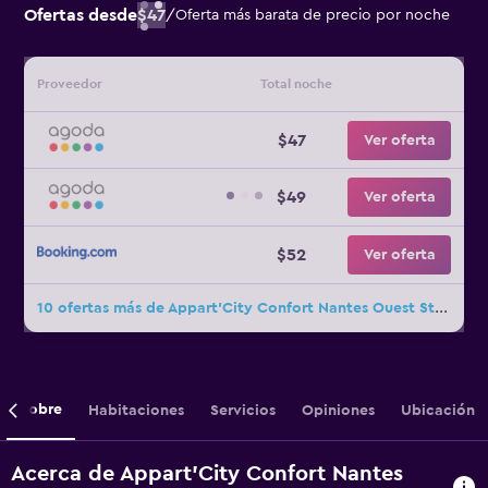
Ofertas desde
$47
/
Oferta más barata de precio por noche
Proveedor
Total noche
$47
Ver oferta
$49
Ver oferta
$52
Ver oferta
10 ofertas más de Appart'City Confort Nantes Ouest St Herblain
Sobre
Habitaciones
Servicios
Opiniones
Ubicación
Acerca de Appart'City Confort Nantes