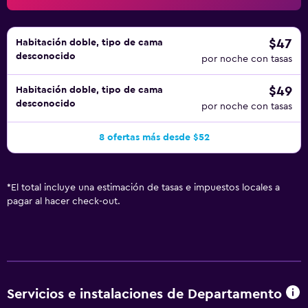
que se indican más abajo en las instalaciones o cerca del
alojamiento (es posible que se aplique un recargo).
$47
Habitación doble, tipo de cama
desconocido
por noche con tasas
$49
Habitación doble, tipo de cama
desconocido
por noche con tasas
8 ofertas más desde $52
*
El total incluye una estimación de tasas e impuestos locales a
pagar al hacer check-out.
Servicios e instalaciones de Departamento