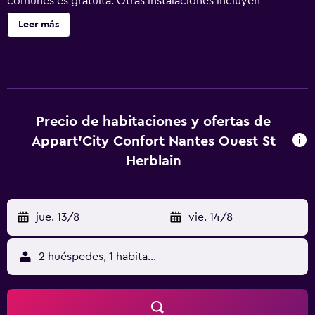
comunes es gratuita. Otras instalaciones incluyen
lavandería, servicio de recepción 24 horas y televisión en
Leer más
una zona común. Cada apartamento dispone de televisión
LED con canales por satélite, además de cocina básica con
frigorífico, microondas y lavavajillas. También podrás
disfrutar de wifi gratis, cafetera y tetera y secadores de
pelo. Se ofrece un servicio de limpieza a petición.
Appart'City Confort Nantes Ouest St Herblain ofrece 101
Precio de habitaciones y ofertas de
alojamientos con cafetera y tetera y secador de pelo. En
Appart'City Confort Nantes Ouest St
este apartotel de 3 estrellas, los alojamientos incluyen
Herblain
cocina básica con frigorífico, microondas, utensilios de
cocina y lavavajillas. Este apartotel en Saint-Herblain
ofrece acceso a Internet wifi gratis con una velocidad de
jue. 13/8
-
vie. 14/8
100 Mbps o más (para 1 o 2 personas, o hasta 6
dispositivos). Se ofrece una televisión LED con canales por
satélite de suscripción. Es posible solicitar tabla de
2 huéspedes, 1 habitación
planchar con plancha, cambio de toallas y cambio de
sábanas. Se ofrece servicio de limpieza todos los días. Se
pueden practicar las actividades de ocio y esparcimiento