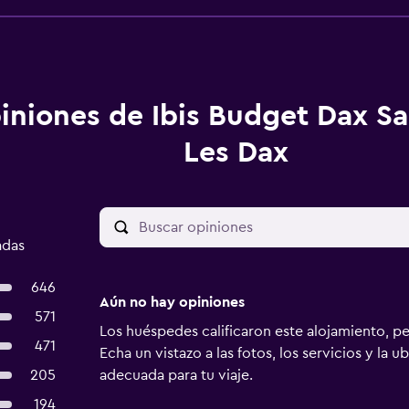
iniones de Ibis Budget Dax Sa
Les Dax
adas
646
Aún no hay opiniones
571
Los huéspedes calificaron este alojamiento, p
471
Echa un vistazo a las fotos, los servicios y la u
205
adecuada para tu viaje.
194