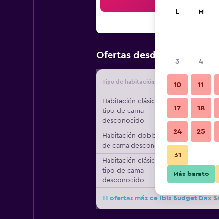
Bus
L
M
$48
Ofertas desde
/
Oferta má
3
4
Tipo de habitación
Proveedo
10
11
Habitación clásica,
17
18
tipo de cama
desconocido
24
25
Habitación doble, tipo
de cama desconocido
31
Habitación clásica,
tipo de cama
Más barato
desconocido
11 ofertas más de Ibis Budget Dax S