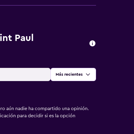
int Paul
Ordenar por
:
Más recientes
ero aún nadie ha compartido una opinión.
bicación para decidir si es la opción