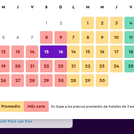
car
M
J
V
S
D
L
M
M
J
V
1
2
1
2
3
4
s barata de precio por noche
5
6
7
8
9
7
8
9
10
11
Edificio
r
Total noche
12
13
14
15
16
14
15
16
17
18
19
20
21
22
23
21
22
23
24
25
$48
Ver oferta
Fotos
26
27
28
29
30
28
29
30
$51
Ver oferta
$54
Ver oferta
Promedio
Más caro
En base a los precios promedio de hoteles de 3 est
aint Paul Les Dax