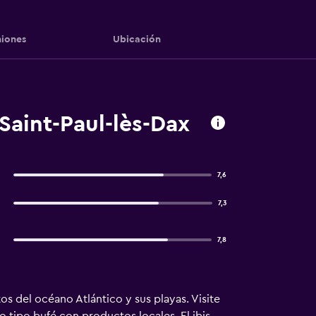
iones
Ubicación
Saint-Paul-lès-Dax
7,6
7,3
7,8
s del océano Atlántico y sus playas. Visite