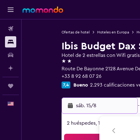
Vuelos
Ofertas de hotel
Hoteles en Europa
Ho
Alojamientos
Ibis Budget Dax 
Autos
Hotel de 2 estrellas con Wifi gratis
2 estrellas
Planifica con IA
Route De Bayonne 2128 Avenue De 
+33 8 92 68 07 26
Bueno
2.293 calificaciones v
7,4
Trips
Español
sáb. 15/8
-
2 huéspedes, 1 habitación