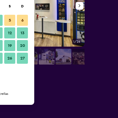
S
D
5
6
12
13
1/26
Habitación
19
20
26
27
rellas