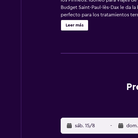
los Pirineos. Idóneo para viajes d
Budget Saint-Paul-lès-Dax le da la
perfecto para los tratamientos ter
Leer más
Pr
sáb. 15/8
-
dom.