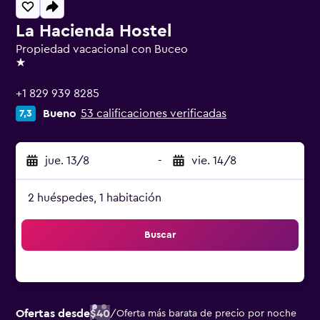
La Hacienda Hostel
Propiedad vacacional con Buceo
1 estrella
+1 829 939 8285
Bueno
53 calificaciones verificadas
7,3
jue. 13/8
-
vie. 14/8
2 huéspedes, 1 habitación
Buscar
Ofertas desde
$40
/
Oferta más barata de precio por noche