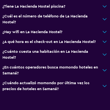
Ducha
¿Tiene La Hacienda Hostel piscina?
Secador de pelo
¿Cuál es el número de teléfono de La Hacienda
Aseo
Hostel?
Papel higiénico
¿Hay wifi en La Hacienda Hostel?
Baño privado
¿A qué hora es el check-out en La Hacienda Hostel?
General
¿Cuánto cuesta una habitación en La Hacienda
Habitaciones familiares
Hostel?
Vista al jardín
¿En cuántos operadores busca momondo hoteles en
Posibilidad de habitaciones conectadas
Samaná?
Piso de mosaico/mármol
¿Cuándo actualizó momondo por última vez los
precios de hoteles en Samaná?
Accesibilidad y adecuación
Unidad ubicada en la planta baja