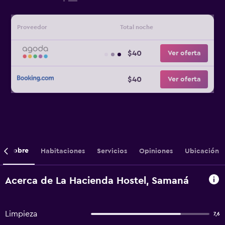
Proveedor
Total noche
$40
Ver oferta
$40
Ver oferta
Sobre
Habitaciones
Servicios
Opiniones
Ubicación
Acerca de La Hacienda Hostel, Samaná
Limpieza
7,6