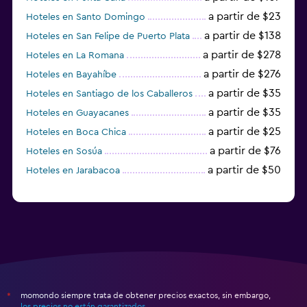
a partir de $23
Hoteles en Santo Domingo
a partir de $138
Hoteles en San Felipe de Puerto Plata
a partir de $278
Hoteles en La Romana
a partir de $276
Hoteles en Bayahíbe
a partir de $35
Hoteles en Santiago de los Caballeros
a partir de $35
Hoteles en Guayacanes
a partir de $25
Hoteles en Boca Chica
a partir de $76
Hoteles en Sosúa
a partir de $50
Hoteles en Jarabacoa
momondo siempre trata de obtener precios exactos, sin embargo,
*
los precios no están garantizados
.