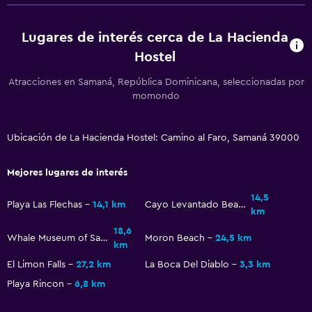
Habitaciones para no fumadores disponibles
Mascotas permitidas bajo consulta (pueden aplicar cargos
Lugares de interés cerca de La Hacienda
extra)
Hostel
Aire libre
Atracciones en Samaná, República Dominicana, seleccionadas por
momondo
Terraza/patio
Parrilla
Ubicación de La Hacienda Hostel: Camino al Faro, Samaná 39000
Jardín
Mejores lugares de interés
Servicios y facilidades
14,5
Playa Las Flechas
14,1 km
Cayo Levantado Beach
Mostrador de información turística
km
Botella de agua
18,6
Whale Museum of Samana
Moron Beach
24,5 km
km
Check-in/check-out privado
El Limon Falls
27,2 km
La Boca Del Diablo
3,3 km
Playa Rincon
6,8 km
Estacionamiento y transporte