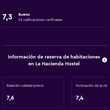
Cocina compartida
Horno
Bueno
7,3
Cocina
53 calificaciones verificadas
Tetera/cafetera
Nevera
Comedor
Mesa de comedor
Información de reserva de habitaciones
Actividades
en La Hacienda Hostel
Senderismo
Pesca
Relación calidad-precio
Puntuación de la ubi
Juegos de mesa/rompecabezas
Submarinismo
7,6
7,4
Buceo