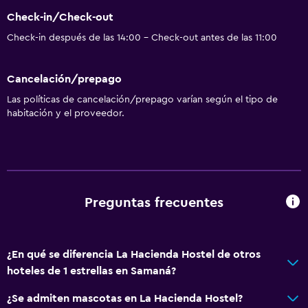
Buceo
Check-in/Check-out
Paseos a caballo
Check-in después de las 14:00 - Check-out antes de las 11:00
Instalaciones para deportes acuáticos
Cancelación/prepago
Servicios básicos
Las políticas de cancelación/prepago varían según el tipo de
Wifi gratis
habitación y el proveedor.
Internet
Ropa de cama
Toallas
Ventilador
Preguntas frecuentes
Gel de ducha
Papeleras
¿En qué se diferencia La Hacienda Hostel de otros
hoteles de 1 estrellas en Samaná?
Baño
Baño compartido
¿Se admiten mascotas en La Hacienda Hostel?