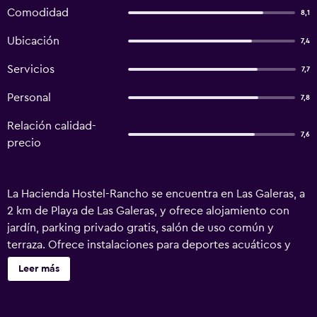
Comodidad
8,1
Ubicación
7,4
Servicios
7,7
Personal
7,8
Relación calidad-
7,6
precio
La Hacienda Hostel-Rancho se encuentra en Las Galeras, a
2 km de Playa de Las Galeras, y ofrece alojamiento con
jardín, parking privado gratis, salón de uso común y
terraza. Ofrece instalaciones para deportes acuáticos y
zona de barbacoa. El alojamiento dispone de cocina
Leer más
compartida y wifi gratis. La clientela puede practicar
actividades en Las Galeras y alrededores, como snorkel. El
aeropuerto (Aeropuerto internacional Samaná El Catey)