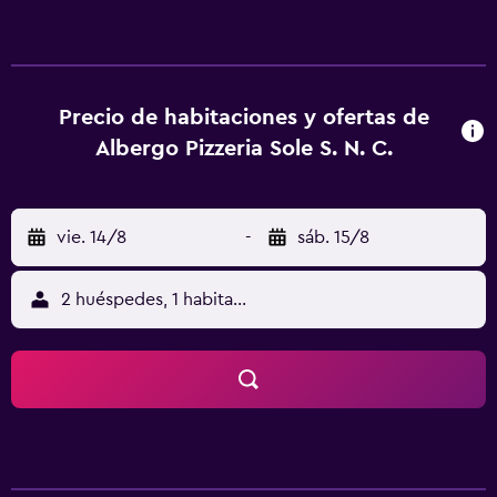
hotel, las habitaciones están equipadas con escritorio. Las
unidades del alojamiento están equipadas con TV de
pantalla plana y artículos de aseo gratuitos. Basílica de
Santa Anastasia está a 11 km del alojamiento, y Ponte Pietra
está a 11 km. El aeropuerto (Aeropuerto de Verona) está a
Precio de habitaciones y ofertas de
16 km.
Albergo Pizzeria Sole S. N. C.
vie. 14/8
-
sáb. 15/8
2 huéspedes, 1 habitación