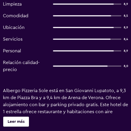
Limpieza
8,9
Comodidad
8,5
Ubicación
8,9
Servicios
8,4
Personal
8,9
Relación calidad-
8,0
precio
Albergo Pizzeria Sole está en San Giovanni Lupatoto, a 9,3
km de Piazza Bra y a 9,4 km de Arena de Verona. Ofrece
alojamiento con bar y parking privado gratis. Este hotel de
1 estrella ofrece restaurante y habitaciones con aire
acondicionado, wifi gratis y baño privado. Vía Mazzini está
Leer más
a 10 km del hotel y Museo de Castelvecchio, a 10 km. En el