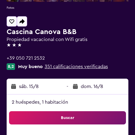
Fotos
Cascina Canova B&B
Propiedad vacacional con Wifi gratis
3 estrellas
+39 050 721 2532
Muy bueno
351 calificaciones verificadas
8,2
sáb. 15/8
-
dom. 16/8
2 huéspedes, 1 habitación
Buscar