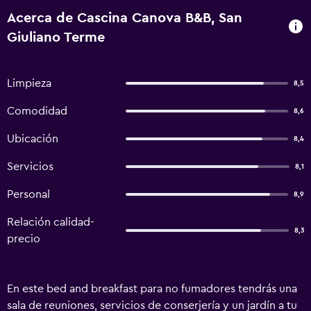
Acerca de Cascina Canova B&B, San
Giuliano Terme
Limpieza
8,5
Comodidad
8,6
Ubicación
8,4
Servicios
8,1
Personal
8,9
Relación calidad-
8,3
precio
En este bed and breakfast para no fumadores tendrás una
sala de reuniones, servicios de conserjería y un jardín a tu