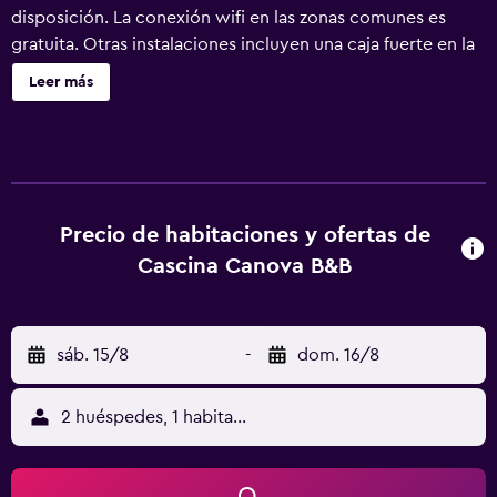
disposición. La conexión wifi en las zonas comunes es
gratuita. Otras instalaciones incluyen una caja fuerte en la
recepción y personal multilingüe. Se ofrece un servicio de
Leer más
limpieza a petición. Cascina Canova B&B ofrece 4
alojamientos con secador de pelo y artículos de higiene
personal gratuitos. Se ofrece una televisión de pantalla
plana con canales por cable. Este bed and breakfast en
San Giuliano Terme ofrece acceso a Internet wifi gratis. Se
ofrece servicio de limpieza a petición. Se pueden
Precio de habitaciones y ofertas de
practicar las actividades de ocio y esparcimiento que se
Cascina Canova B&B
indican más abajo en las instalaciones o cerca del
alojamiento (es posible que se aplique un recargo).
sáb. 15/8
-
dom. 16/8
2 huéspedes, 1 habitación