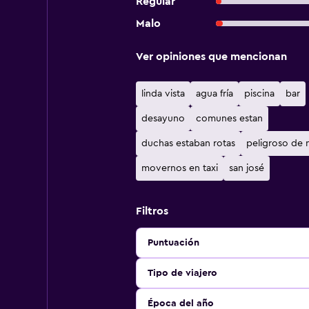
Regular
Malo
Ver opiniones que mencionan
linda vista
agua fría
piscina
bar
desayuno
comunes estan
duchas estaban rotas
peligroso de
movernos en taxi
san josé
Filtros
Puntuación
Tipo de viajero
Época del año