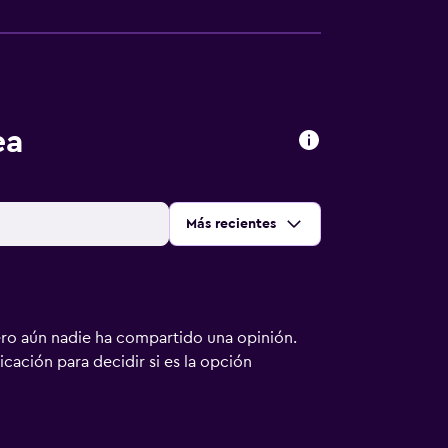
ea
Ordenar por
:
Más recientes
ero aún nadie ha compartido una opinión.
bicación para decidir si es la opción