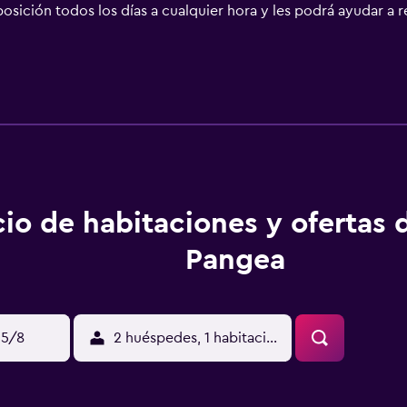
osición todos los días a cualquier hora y les podrá ayudar a r
 agradables que son ideales para mochileros que viajan con 
ricense de Ciencia y Cultura, el Teatro Nacional de Costa Ric
cesibles a pie desde el hostal. También hay, a solo unos pa
local e internacional.
cio de habitaciones y ofertas 
Pangea
15/8
2 huéspedes, 1 habitación