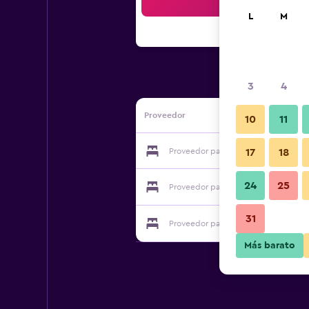
Bus
L
M
3
4
Proveedor
10
11
Proveedor para Hostel Pangea
17
18
24
25
Proveedor para Hostel Pangea
31
Proveedor para Hostel Pangea
Más barato