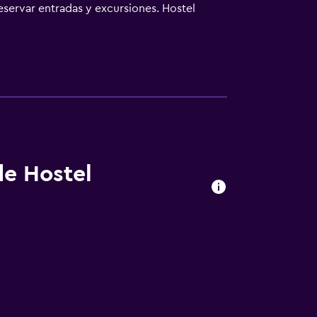
eservar entradas y excursiones. Hostel
un presupuesto limitado. Populares destinos
a y el Museo de Arte y Diseño
sos, una gran variedad de restaurantes y
de Hostel