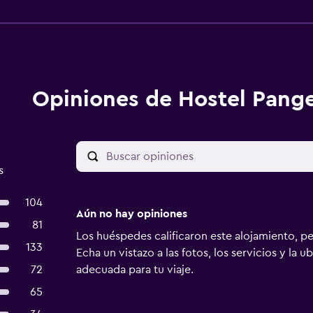
Opiniones de Hostel Pang
s
104
Aún no hay opiniones
81
Los huéspedes calificaron este alojamiento, p
133
Echa un vistazo a las fotos, los servicios y la u
72
adecuada para tu viaje.
65