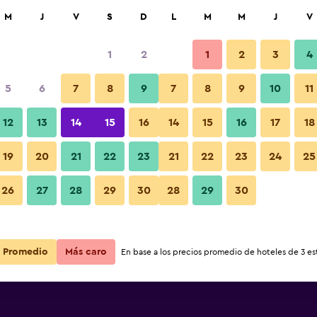
car
M
J
V
S
D
L
M
M
J
V
1
2
1
2
3
4
5
6
7
8
9
7
8
9
10
11
12
13
14
15
16
14
15
16
17
18
Ver precios
19
20
21
22
23
21
22
23
24
25
26
27
28
29
30
28
29
30
Ver precios
Ver precios
Promedio
Más caro
En base a los precios promedio de hoteles de 3 est