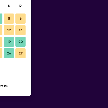
S
D
5
6
12
13
19
20
26
27
rellas