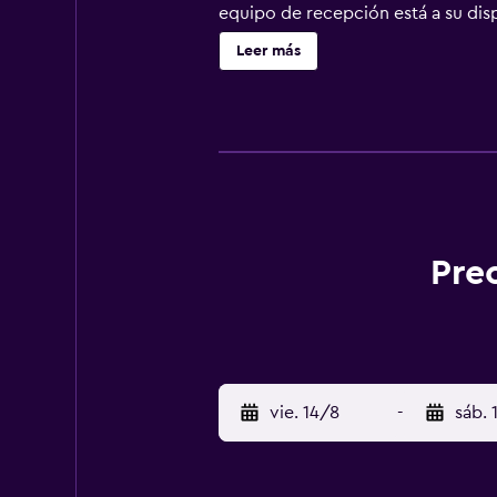
equipo de recepción está a su disp
Pangea dispone de 50 habitaciones
Leer más
de San José, como el Centro Costar
Contemporáneo, son cómodamente ac
bares populares que sirven comida 
Pre
vie. 14/8
-
sáb. 