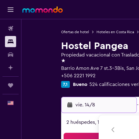
Vuelos
Ofertas de hotel
Hoteles en Costa Rica
Alojamientos
Hostel Pangea
Autos
Propiedad vacacional con Traslad
1 estrella
Planifica con IA
Barrio Amon Ave 7 st.3-3Bis, San J
+506 2221 1992
Bueno
524 calificaciones ver
7,1
Trips
Español
vie. 14/8
-
2 huéspedes, 1 habitación