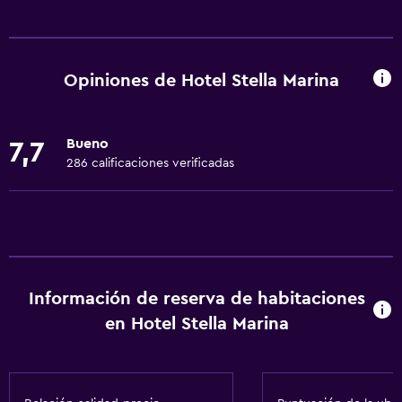
Servicios básicos
Wifi gratis
Wifi disponible en todas las instalaciones
Opiniones de Hotel Stella Marina
Internet
Toallas
Bueno
7,7
Extinguidor
286 calificaciones verificadas
Artículos de aseo gratis
Champú
Alarma de humo
Calefacción
Información de reserva de habitaciones
Gel de ducha
en Hotel Stella Marina
Aire acondicionado
Papeleras