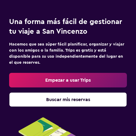
Armario o clóset
Estacionamiento y transporte
Una forma más fácil de gestionar
Estacionamiento
tu viaje a San Vincenzo
Estacionamiento privado
Hacemos que sea súper fácil planificar, organizar y viajar
con los amigos o la familia. Trips es gratis y está
Zona de trabajo
disponible para su uso independientemente del lugar en
el que reserves.
Fax/fotocopiadora
Escritorio
Empezar a usar Trips
Actividades
Buscar mis reservas
Bicicletas
Juegos de mesa/rompecabezas
Ideal para familias