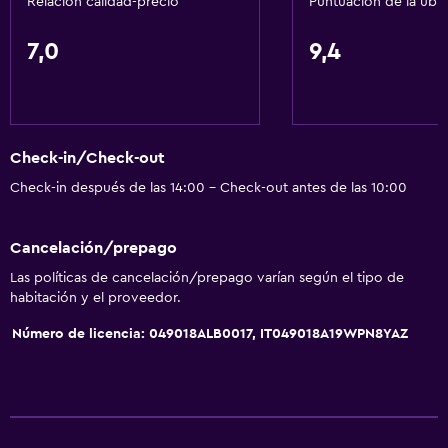
Relación calidad-precio
Puntuación de la ubi
Accesibilidad y adecuación
Ascensor
7,0
9,4
Ascensor disponible
Hipoalergénico
Estacionamiento accesible
Check-in/Check-out
Para no fumadores
Check-in después de las 14:00 - Check-out antes de las 10:00
Almohada sin plumas
Inodoro con barras de apoyo
Cancelación/prepago
Plantas superiores accesibles por ascensor
Las políticas de cancelación/prepago varían según el tipo de
Áreas designadas para fumadores
habitación y el proveedor.
Número de licencia: 049018ALB0017, IT049018A19WPN8YAZ
General
Vista a una calle tranquila
Vista al mar
Vista al jardín