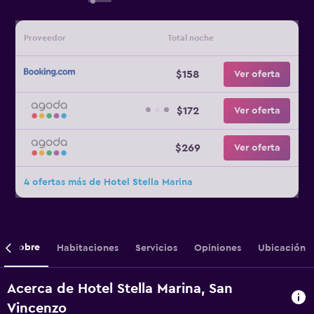
Proveedor
Total noche
$158
Ver oferta
$172
Ver oferta
$269
Ver oferta
4 ofertas más de Hotel Stella Marina
Sobre
Habitaciones
Servicios
Opiniones
Ubicación
Acerca de Hotel Stella Marina, San
Vincenzo