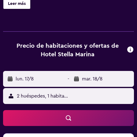
restaurante del establecimiento sirve una selección de
Leer más
platos mediterráneos. Los alojamientos del hotel están
equipados con TV de pantalla plana con canales vía
satélite. Algunas habitaciones del Hotel Stella Marina
tienen vistas al mar y baño privado con bidet y artículos
de aseo gratuitos. Las habitaciones disponen de
escritorio. Todas las mañanas se sirve un desayuno buffet.
Precio de habitaciones y ofertas de
Volterra se encuentra a 43 km del alojamiento, mientras
Hotel Stella Marina
que Castiglione della Pescaia está a 46 km. El aeropuerto
más cercano es el de Marina di Campo, ubicado a 43 km
del Hotel Stella Marina.
lun. 17/8
-
mar. 18/8
2 huéspedes, 1 habitación