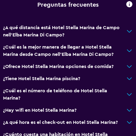
Preguntas frecuentes
Vista al patio interior
Sofá
¿A qué distancia está Hotel Stella Marina de Campo
Habitaciones insonorizadas
nell'Elba Marina Di Campo?
Insonorización
¿Cuál es la mejor manera de llegar a Hotel Stella
Teléfono
Marina desde Campo nell'Elba Marina Di Campo?
Piso de mosaico/mármol
¿Ofrece Hotel Stella Marina opciones de comida?
Baño
¿Tiene Hotel Stella Marina piscina?
Inodoro adaptado
¿Cuál es el número de teléfono de Hotel Stella
Ducha
Marina?
Gorro de baño
¿Hay wifi en Hotel Stella Marina?
Bidé
¿A qué hora es el check-out en Hotel Stella Marina?
Secador de pelo
Aseo
¿Cuánto cuesta una habitación en Hotel Stella