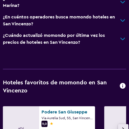
Marina?
Papel higiénico
Baño privado
¿En cuántos operadores busca momondo hoteles en
San Vincenzo?
Servicios y facilidades
¿Cuándo actualizó momondo por última vez los
Servicio de despertador
precios de hoteles en San Vincenzo?
Caja fuerte
Servicio de habitaciones
Mostrador de información turística
Acceso con llave
Hoteles favoritos de momondo en San
Botella de agua
Vincenzo
Check-in/check-out privado
Podere San Giuseppe
Comedor
Via Aurelia Sud, 55, San Vincenzo, Toscana
Minibar
1 estrella
9,0