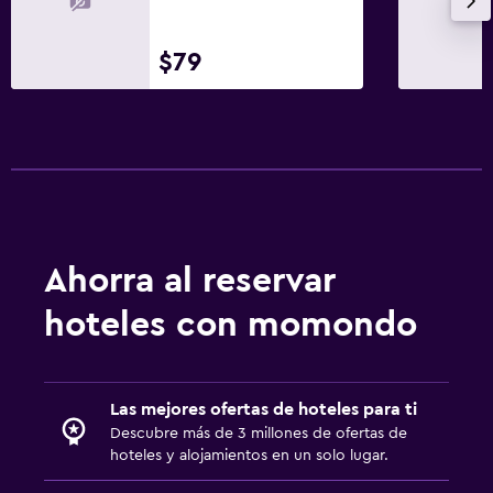
Almuerzos para llevar
Menús para dietas especiales (bajo petición)
$79
Restaurante
Bar/lounge
Desayuno en la habitación
Aire libre
Terraza/patio
Ahorra al reservar
Sillas de playa
Terraza
hoteles con momondo
Playa privada
Jardín
Las mejores ofertas de hoteles para ti
Descubre más de 3 millones de ofertas de
Salud y seguridad
hoteles y alojamientos en un solo lugar.
Limpieza diaria