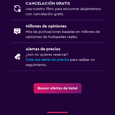
CANCELACIÓN GRATIS
Botiquín de primeros auxilios
Usa nuestro filtro para encontrar alojamientos
Detector de monóxido de carbono
con cancelación gratis.
Seguridad las 24 horas
Millones de opiniones
Caja fuerte
Mira las puntuaciones basadas en millones de
opiniones de huéspedes reales.
Sistema de entretenimiento
Alertas de precios
TV de pantalla plana
¿Aún no quieres reservar?
Crea una alerta de precios
para realizar un
Sala de estar/TV compartida
seguimiento.
TV por cable o vía satélite
TV
Buscar ofertas de hotel
Habitación
Enchufe cerca de la cama
Sofá cama