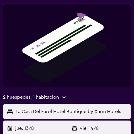
2 huéspedes, 1 habitación
La Casa Del Farol Hotel Boutique by Xarm Hotels
jue. 13/8
vie. 14/8