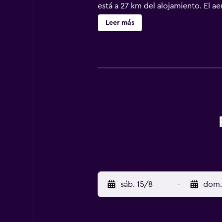
está a 27 km del alojamiento. El ae
Leer más
sáb. 15/8
-
dom.