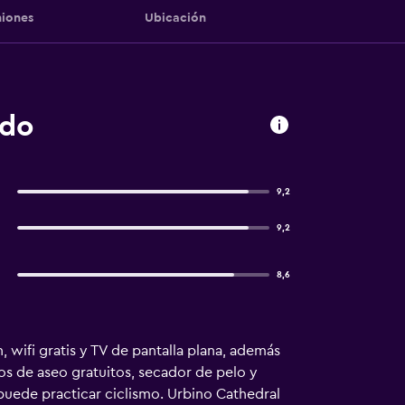
iones
Ubicación
ado
9,2
9,2
8,6
 wifi gratis y TV de pantalla plana, además
s de aseo gratuitos, secador de pelo y
e puede practicar ciclismo. Urbino Cathedral