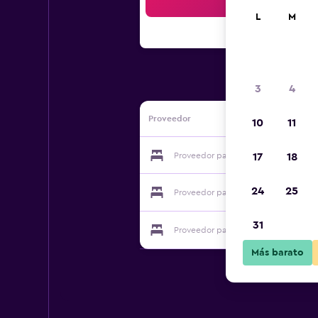
Bus
L
M
3
4
Proveedor
10
11
Proveedor para Palazzo Santinelli
17
18
24
25
Proveedor para Palazzo Santinelli
31
Proveedor para Palazzo Santinelli
Más barato