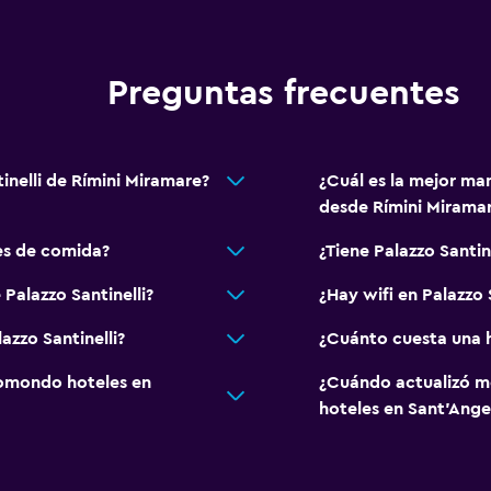
TV
Preguntas frecuentes
Aire libre
Terraza/patio
inelli de Rímini Miramare?
¿Cuál es la mejor man
Sillas de playa
desde Rímini Mirama
Terraza
nes de comida?
¿Tiene Palazzo Santine
Comedor al aire libre
Palazzo Santinelli?
¿Hay wifi en Palazzo S
Habitación
azzo Santinelli?
¿Cuánto cuesta una h
Cama plegable
omondo hoteles en
¿Cuándo actualizó m
Perchero
hoteles en Sant'Ange
Armario o clóset