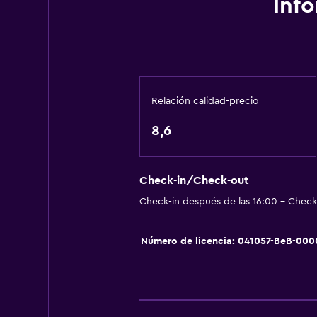
Inf
Baño
Ducha
Gorro de baño
Bidé
Relación calidad-precio
Secador de pelo
8,6
Aseo
Papel higiénico
Albornoz
Check-in/Check-out
Check-in después de las 16:00 - Check-
Baño privado
Número de licencia: 041057-BeB-00
Actividades
Senderismo
Bicicletas
Ciclismo