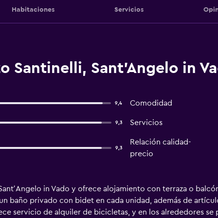
Habitaciones
Servicios
Opin
o Santinelli, Sant'Angelo in V
Comodidad
9,4
Servicios
9,3
Relación calidad-
9,3
precio
 SantʼAngelo in Vado y ofrece alojamiento con terraza o balcón,
un baño privado con bidet en cada unidad, además de artículo
rece servicio de alquiler de bicicletas, y en los alrededores s