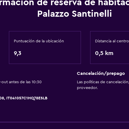
ormación de reserva de habita
Comedor
Palazzo Santinelli
Almuerzos para llevar
Cocina compartida
Menús para dietas especi
Puntuación de la ubicación
Distancia al centro
Bar de tapas
9,3
0,5 km
Bar/lounge
Desayuno en la habitaci
Cancelación/prepago
out antes de las 10:30
Las políticas de cancelación
proveedor.
008, IT041057C1HQ78ESLB
Sistema de entretenimi
TV de pantalla plana
Sala de estar/TV compar
TV por cable o vía satéli