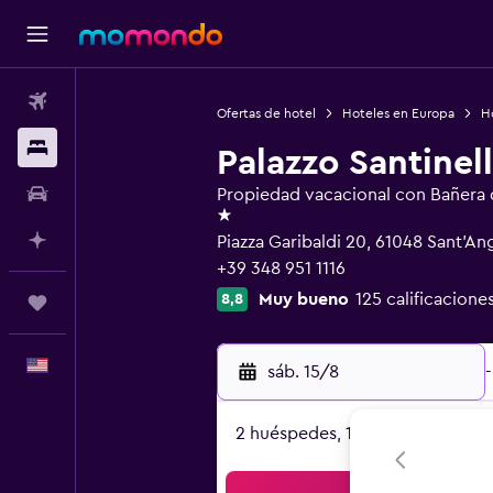
Vuelos
Ofertas de hotel
Hoteles en Europa
Ho
Alojamientos
Palazzo Santinell
Autos
Propiedad vacacional con Bañera 
1 estrella
Planifica con IA
Piazza Garibaldi 20, 61048 Sant'An
+39 348 951 1116
Muy bueno
125 calificacione
8,8
Trips
Español
sáb. 15/8
-
2 huéspedes, 1 habitación