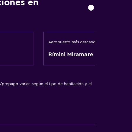
ciones en
ales (bajo petición)
Aeropuerto más cercano
Rímini Miramare
ón
/prepago varían según el tipo de habitación y el
ento
tida
te