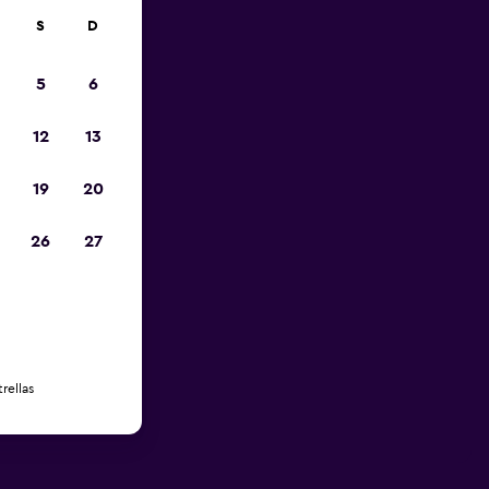
S
D
5
6
12
13
19
20
26
27
rellas