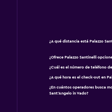
Clases de cocina
Paseos a caballo
Accesibilidad y adecuación
Unidad ubicada en la planta baja
¿A qué distancia está Palazzo Sant
Para no fumadores
Almohada sin plumas
¿Ofrece Palazzo Santinelli opcio
Áreas designadas para fumadores
¿Cuál es el número de teléfono de 
Servicios y facilidades
¿A qué hora es el check-out en Pal
Centro de negocios
¿En cuántos operadores busca m
Instalaciones para reuniones
Sant'Angelo in Vado?
Servicio de habitaciones
Botella de agua