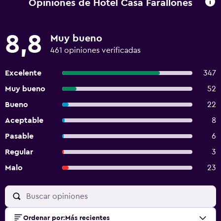
Opiniones de Hotel Casa Farallones
8,8
Muy bueno
461 opiniones verificadas
Excelente
347
Muy bueno
52
Bueno
22
Aceptable
8
Pasable
6
Regular
3
Malo
23
Ordenar por
:
Más recientes