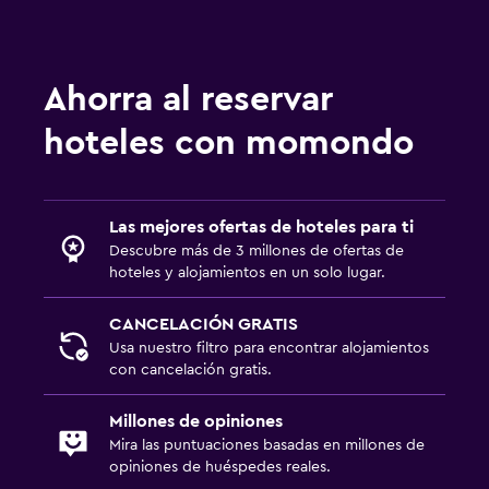
Traslado al aeropuerto (con cargos)
Estacionamiento gratuito
Estacionamiento privado
Ahorra al reservar
Servicio de traslado (cargo adicional)
hoteles con momondo
Sistema de entretenimiento
TV de pantalla plana
Las mejores ofertas de hoteles para ti
TV por cable o vía satélite
Descubre más de 3 millones de ofertas de
hoteles y alojamientos en un solo lugar.
TV
CANCELACIÓN GRATIS
Habitación
Usa nuestro filtro para encontrar alojamientos
con cancelación gratis.
Enchufe cerca de la cama
Perchero
Millones de opiniones
Mira las puntuaciones basadas en millones de
Armario o clóset
opiniones de huéspedes reales.