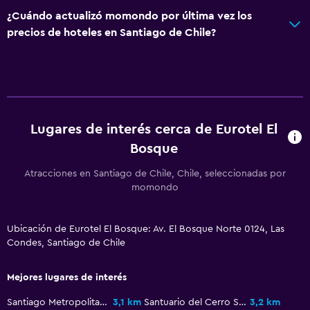
Servicio de habitaciones
¿Cuándo actualizó momondo por última vez los
Acceso con tarjeta
precios de hoteles en Santiago de Chile?
Botella de agua
Recepción 24 horas
Baño
Lugares de interés cerca de Eurotel El
Ducha
Bosque
Gorro de baño
Atracciones en Santiago de Chile, Chile, seleccionadas por
Tina de baño
momondo
Secador de pelo
Aseo
Ubicación de Eurotel El Bosque: Av. El Bosque Norte 0124, Las
Condes, Santiago de Chile
Papel higiénico
Baño privado
Mejores lugares de interés
Santiago Metropolitan Park
3,1 km
Santuario del Cerro San Cristóbal
3,2 km
Lavandería