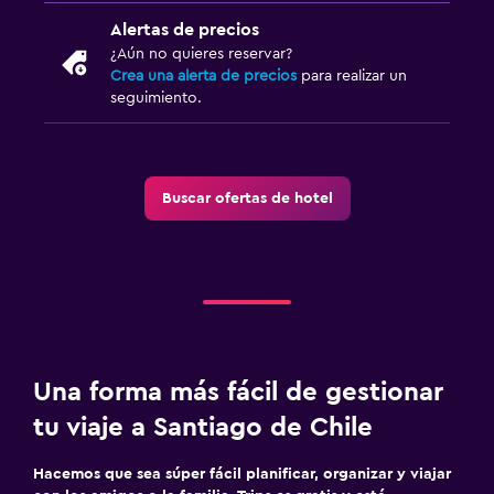
Aire libre
Alertas de precios
¿Aún no quieres reservar?
Terraza/patio
Crea una alerta de precios
para realizar un
Jardín
seguimiento.
Comedor
Minibar
Buscar ofertas de hotel
Mesa de comedor
Zona de trabajo
Escritorio
Ideal para familias
Una forma más fácil de gestionar
Cuna/cama nido disponibles
tu viaje a Santiago de Chile
Hacemos que sea súper fácil planificar, organizar y viajar