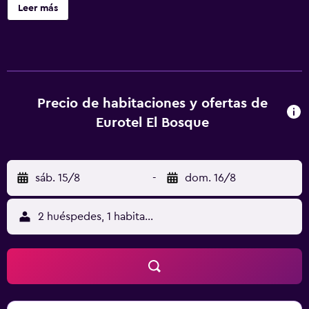
distancia a pie. El Eurotel El Bosque dispone de
Leer más
habitaciones y suites modernas y cómodas. Todas cuentan
con TV por cable y aire acondicionado. Además, las suites
incluyen zona de cocina. Todas las mañanas se sirve el
desayuno en las habitaciones o bien en la estupenda
terraza jardín.
Precio de habitaciones y ofertas de
Eurotel El Bosque
sáb. 15/8
-
dom. 16/8
2 huéspedes, 1 habitación