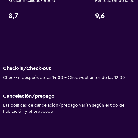
Relación calidad-precio
Puntuación de la ubi
Acondicionador
8,7
9,6
Accesibilidad y adecuación
Habitaciones para no fumadores disponibles
Accesibilidad
Ascensor
Ascensor disponible
Check-in/Check-out
Hipoalergénico
Check-in después de las 14:00 - Check-out antes de las 12:00
Estacionamiento accesible
Habitación hipoalergénica
Cancelación/prepago
Inodoro con barras de apoyo
Las políticas de cancelación/prepago varían según el tipo de
Plantas superiores accesibles por ascensor
habitación y el proveedor.
Áreas designadas para fumadores
Entrada privada