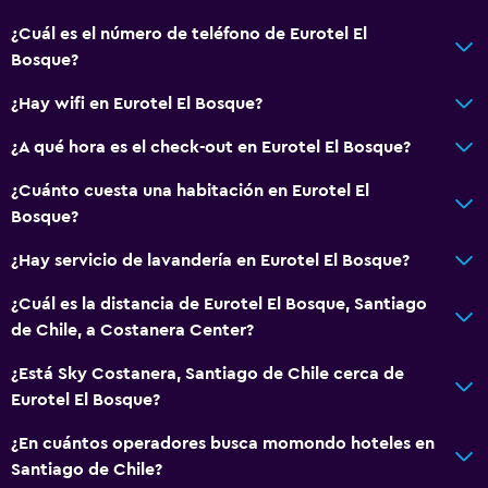
Copas
¿Cuál es el número de teléfono de Eurotel El
Tetera eléctrica
Bosque?
Microondas
¿Hay wifi en Eurotel El Bosque?
Utensilios de cocina
¿A qué hora es el check-out en Eurotel El Bosque?
Nevera
¿Cuánto cuesta una habitación en Eurotel El
Comedor
Bosque?
Cocina
¿Hay servicio de lavandería en Eurotel El Bosque?
Cocineta
¿Cuál es la distancia de Eurotel El Bosque, Santiago
Servicios y facilidades
de Chile, a Costanera Center?
Servicio de despertador
¿Está Sky Costanera, Santiago de Chile cerca de
Caja fuerte
Eurotel El Bosque?
Cambio de divisas
¿En cuántos operadores busca momondo hoteles en
Instalaciones para reuniones
Santiago de Chile?