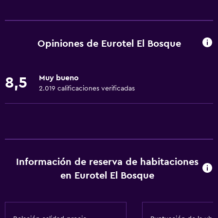
Servicios básicos
Wifi gratis
Wifi disponible en todas las instalaciones
Opiniones de Eurotel El Bosque
Internet
Ropa de cama
Muy bueno
8,5
Toallas
2.019 calificaciones verificadas
Extinguidor
Artículos de aseo gratis
Champú
Alarma de humo
Información de reserva de habitaciones
Calefacción
en Eurotel El Bosque
Aire acondicionado
Toallas/ropa de cama (cargo adicional)
Papeleras