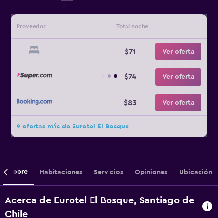
Proveedor
Total noche
$71
Ver oferta
$74
Ver oferta
$83
Ver oferta
9 ofertas más de Eurotel El Bosque
Sobre
Habitaciones
Servicios
Opiniones
Ubicación
Acerca de Eurotel El Bosque, Santiago de
Chile