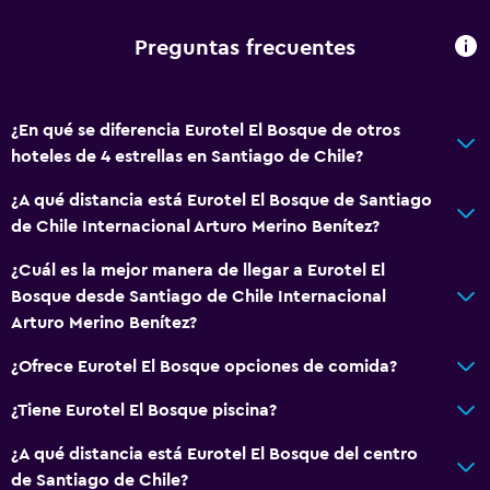
General
Preguntas frecuentes
Acceso al salón ejecutivo
Habitaciones familiares
¿En qué se diferencia Eurotel El Bosque de otros
Zona de estar
hoteles de 4 estrellas en Santiago de Chile?
Vista al jardín
¿A qué distancia está Eurotel El Bosque de Santiago
Piso de parquet o madera noble
de Chile Internacional Arturo Merino Benítez?
Vista al patio interior
¿Cuál es la mejor manera de llegar a Eurotel El
Sofá
Bosque desde Santiago de Chile Internacional
Teléfono
Arturo Merino Benítez?
Alfombrado
¿Ofrece Eurotel El Bosque opciones de comida?
Vista a la ciudad
¿Tiene Eurotel El Bosque piscina?
Espacio de almacenamiento
¿A qué distancia está Eurotel El Bosque del centro
Cocina
de Santiago de Chile?