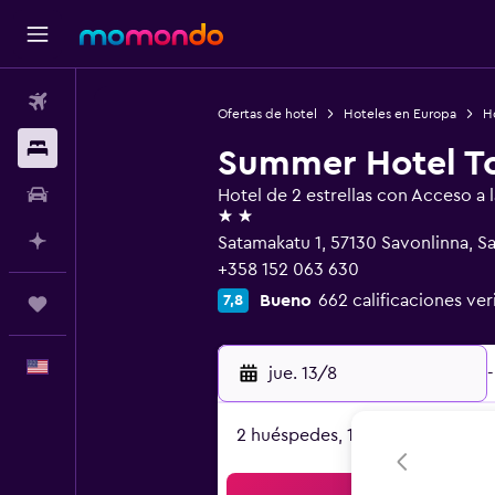
Vuelos
Ofertas de hotel
Hoteles en Europa
Ho
Alojamientos
Summer Hotel To
Autos
Hotel de 2 estrellas con Acceso a l
2 estrellas
Planifica con IA
Satamakatu 1, 57130 Savonlinna, S
+358 152 063 630
Bueno
662 calificaciones ver
7,8
Trips
Español
jue. 13/8
-
2 huéspedes, 1 habitación