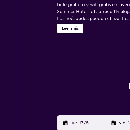
bufé gratuito y wifi gratis en las 
Summer Hotel Tott ofrece 114 aloja
Los huéspedes pueden utilizar los s
equipados con ducha. Se ofrece ser
Leer más
ocio y esparcimiento en este hote
en las instalaciones o cerca del al
jue. 13/8
-
vie. 