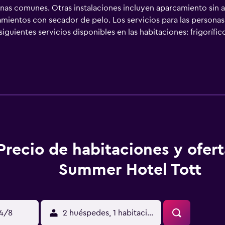
zonas comunes. Otras instalaciones incluyen aparcamiento sin a
mientos con secador de pelo. Los servicios para las personas
iguientes servicios disponibles en las habitaciones: frigorífic
vicio de limpieza todos los días y es posible solicitar tabla 
l incluyen sauna. Se pueden practicar las actividades de ocio
ojamiento (es posible que se aplique un recargo).
Precio de habitaciones y ofer
Summer Hotel Tott
14/8
2 huéspedes, 1 habitación