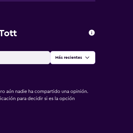
Tott
Ordenar por
:
Más recientes
ero aún nadie ha compartido una opinión.
bicación para decidir si es la opción