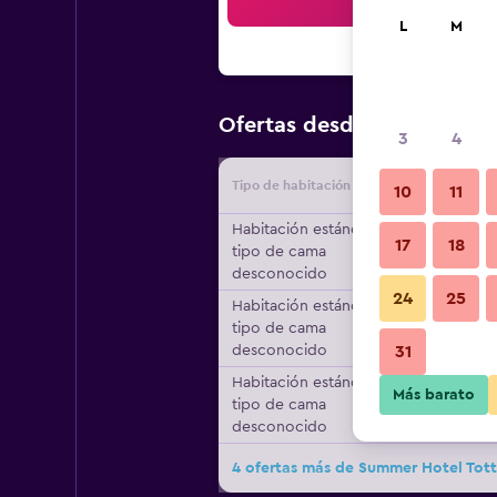
Bus
L
M
$143
Ofertas desde
/
Oferta m
3
4
Tipo de habitación
Proveedo
10
11
Habitación estándar,
17
18
tipo de cama
desconocido
24
25
Habitación estándar,
tipo de cama
desconocido
31
Habitación estándar,
Más barato
tipo de cama
desconocido
4 ofertas más de Summer Hotel Tott