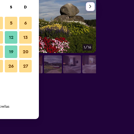
S
D
5
6
12
13
1/16
Edificio
19
20
26
27
rellas