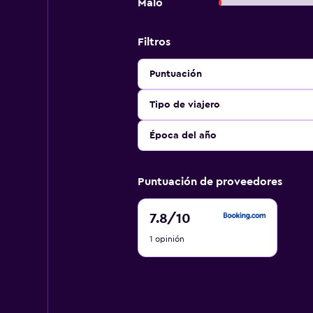
Malo
Filtros
Puntuación
Tipo de viajero
Época del año
Puntuación de proveedores
7.8
7.8
/10
de
1 opinión
10