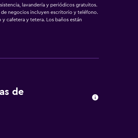
sistencia, lavandería y periódicos gratuitos.
 de negocios incluyen escritorio y teléfono.
o y cafetera y tetera. Los baños están
de planchar con plancha. Los servicios de
 y esparcimiento que se indican más abajo
tas de