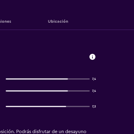
iones
Ubicación
7,4
7,4
7,2
osición. Podrás disfrutar de un desayuno