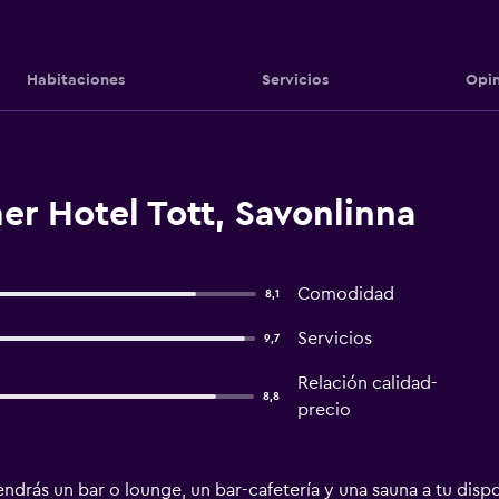
Habitaciones
Servicios
Opin
r Hotel Tott, Savonlinna
Comodidad
8,1
Servicios
9,7
Relación calidad-
8,8
precio
ndrás un bar o lounge, un bar-cafetería y una sauna a tu disp