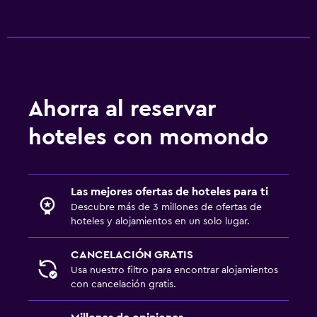
Servicio de despertador
Cambio de divisas
Baño turco
Instalaciones para reuniones
Servicio de habitaciones
Ahorra al reservar
Recepción 24 horas
hoteles con momondo
Caja fuerte
Sistema de entretenimiento
Las mejores ofertas de hoteles para ti
TV de pantalla plana
Descubre más de 3 millones de ofertas de
TV por cable o vía satélite
hoteles y alojamientos en un solo lugar.
Radio
CANCELACIÓN GRATIS
Sala de estar/TV compartida
Usa nuestro filtro para encontrar alojamientos
con cancelación gratis.
Libros
TV