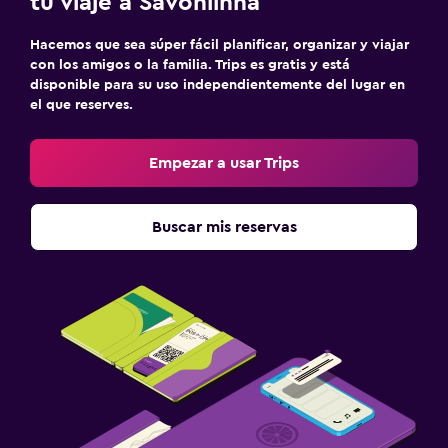
tu viaje a Savonlinna
Sauna
Hacemos que sea súper fácil planificar, organizar y viajar
Baño
con los amigos o la familia. Trips es gratis y está
disponible para su uso independientemente del lugar en
Secador de pelo
el que reserves.
Albornoz
Baño privado
Empezar a usar Trips
Ducha
Aseo
Buscar mis reservas
Aire libre
Chimenea exterior
Jardín
Terraza/patio
Terraza