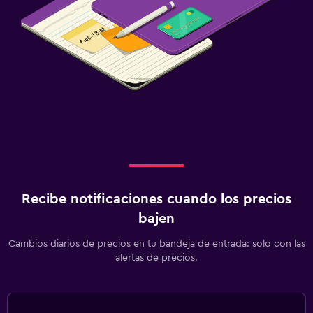
Salud y seguridad
Limpieza diaria
Cámaras CCTV en zonas comunes
Botiquín de primeros auxilios
Caja fuerte
Estacionamiento y transporte
Traslado al aeropuerto (con cargos)
Estacionamiento gratuito
Recibe notificaciones cuando los precios
Carga de vehículos eléctricos
bajen
Cambios diarios de precios en tu bandeja de entrada: solo con las
Lavandería
alertas de precios.
Lavandería
Servicios de lavandería/tintorería