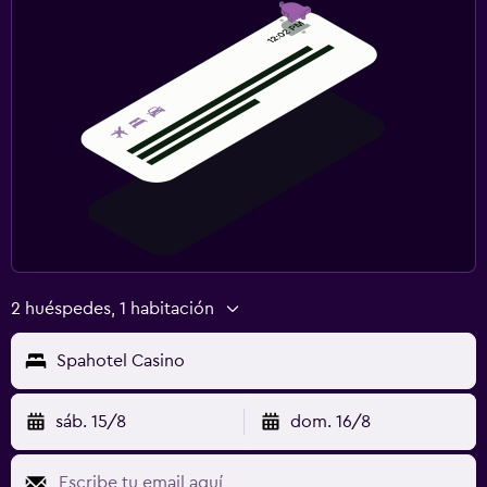
Plancha y tabla de planchar
Habitación
Enchufe cerca de la cama
Perchero
Armario o clóset
Zona de trabajo
Fax/fotocopiadora
Escritorio
2 huéspedes, 1 habitación
Gimnasio
Spahotel Casino
Gimnasio
sáb. 15/8
dom. 16/8