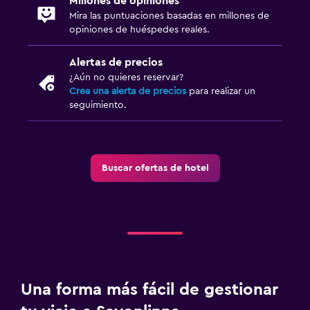
Millones de opiniones
Mira las puntuaciones basadas en millones de
opiniones de huéspedes reales.
Ideal para familias
Cuna/cama nido disponibles
Alertas de precios
Comidas para niños
¿Aún no quieres reservar?
Crea una alerta de precios
para realizar un
Zona cubierta de juegos
seguimiento.
Equipo infantil para zona de juegos al aire libre
Servicios de cuidado de niños (con cargos)
Parque infantil
Buscar ofertas de hotel
Piscina y spa
Spa
Bañera de hidromasaje
Piscina (cubierta)
Una forma más fácil de gestionar
Masajes