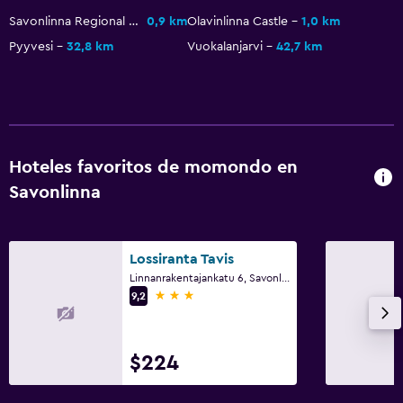
Habitación hipoalergénica
Savonlinna Regional Museum
0,9 km
Olavinlinna Castle
1,0 km
Pyyvesi
32,8 km
Vuokalanjarvi
42,7 km
Actividades
Bicicletas
Juegos de mesa/rompecabezas
Canotaje
Hoteles favoritos de momondo en
Ciclismo
Savonlinna
Dardos
Mesa de billar
Lossiranta Tavis
Instalaciones para deportes acuáticos
Linnanrakentajankatu 6, Savonlinna, Savo del Sur
3 estrellas
Natación
9,2
Servicios y facilidades
$224
Centro de negocios