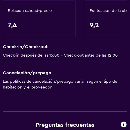
Tetera
Relación calidad-precio
Puntuación de la ubi
Nevera
Mesa de comedor
7,4
9,2
General
Check-in/Check-out
Habitaciones familiares
Check-in después de las 15:00 - Check-out antes de las 12:00
Piso de parquet o madera noble
Vista al patio interior
Cancelación/prepago
Posibilidad de habitaciones conectadas
Las políticas de cancelación/prepago varían según el tipo de
Vista al lago
habitación y el proveedor.
Casilleros
Vista a la piscina
Espacio de almacenamiento
Acceso a la playa
Preguntas frecuentes