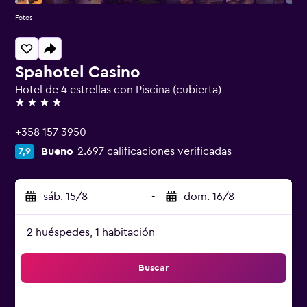
Fotos
Spahotel Casino
Hotel de 4 estrellas con Piscina (cubierta)
4 estrellas
+358 157 3950
Bueno
2.697 calificaciones verificadas
7,9
sáb. 15/8
-
dom. 16/8
2 huéspedes, 1 habitación
Buscar