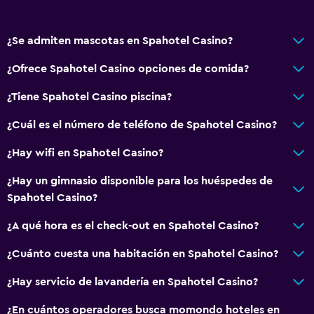
Zona de estar
Pantuflas
¿Se admiten mascotas en Spahotel Casino?
Sofá
¿Ofrece Spahotel Casino opciones de comida?
Habitaciones insonorizadas
Teléfono
¿Tiene Spahotel Casino piscina?
Vista a la ciudad
¿Cuál es el número de teléfono de Spahotel Casino?
¿Hay wifi en Spahotel Casino?
Servicios básicos
Wifi disponible en todas las instalaciones
¿Hay un gimnasio disponible para los huéspedes de
Spahotel Casino?
Internet
Extinguidor
¿A qué hora es el check-out en Spahotel Casino?
Alarma de humo
¿Cuánto cuesta una habitación en Spahotel Casino?
Calefacción
¿Hay servicio de lavandería en Spahotel Casino?
Aire acondicionado
¿En cuántos operadores busca momondo hoteles en