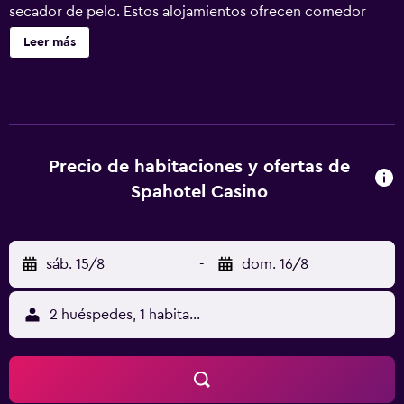
secador de pelo. Estos alojamientos ofrecen comedor
independiente. Se ofrece una televisión LCD en todas las
Leer más
habitaciones. Los baños están equipados con ducha. Los
huéspedes pueden navegar por la web gracias a nuestro
acceso a Internet wifi gratis. Los servicios para las
personas de negocios incluyen escritorio y teléfono. Se
ofrece servicio de limpieza todos los días. Los servicios de
ocio y esparcimiento en este hotel incluyen sauna y
Precio de habitaciones y ofertas de
gimnasio. Se pueden practicar las actividades de ocio y
Spahotel Casino
esparcimiento que se indican más abajo en las
instalaciones o cerca del alojamiento (es posible que se
aplique un recargo).
sáb. 15/8
-
dom. 16/8
2 huéspedes, 1 habitación