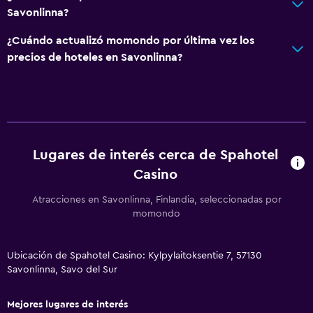
Wifi gratis
Savonlinna?
Ropa de cama
¿Cuándo actualizó momondo por última vez los
Toallas
precios de hoteles en Savonlinna?
Papeleras
Accesibilidad y adecuación
Para no fumadores
Almohada sin plumas
Lugares de interés cerca de Spahotel
Casino
Áreas designadas para fumadores
Entrada privada
Atracciones en Savonlinna, Finlandia, seleccionadas por
momondo
Mascotas permitidas bajo consulta (pueden aplicar cargos
extra)
Ubicación de Spahotel Casino: Kylpylaitoksentie 7, 57130
Accesibilidad
Savonlinna, Savo del Sur
Ascensor
Estacionamiento accesible
Mejores lugares de interés