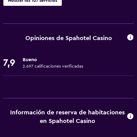
Mostrar los 107 servicios
Comedor
Copas
Tetera eléctrica
Opiniones de Spahotel Casino
Menús para dietas especiales (bajo petición)
Utensilios de cocina
Bueno
7,9
Restaurante
2.697 calificaciones verificadas
Bar/lounge
La comida se puede entregar en el alojamiento
Minibar
Comedor
Información de reserva de habitaciones
Microondas
en Spahotel Casino
Bar de tapas
Desayuno en la habitación