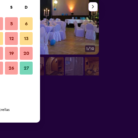
S
D
5
6
12
13
1/10
Otros
19
20
26
27
rellas