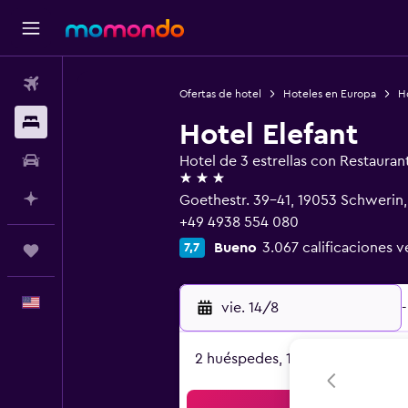
Vuelos
Ofertas de hotel
Hoteles en Europa
H
Alojamientos
Hotel Elefant
Autos
Hotel de 3 estrellas con Restauran
3 estrellas
Planifica con IA
Goethestr. 39-41, 19053 Schweri
+49 4938 554 080
Bueno
3.067 calificaciones v
7,7
Trips
Español
vie. 14/8
-
2 huéspedes, 1 habitación