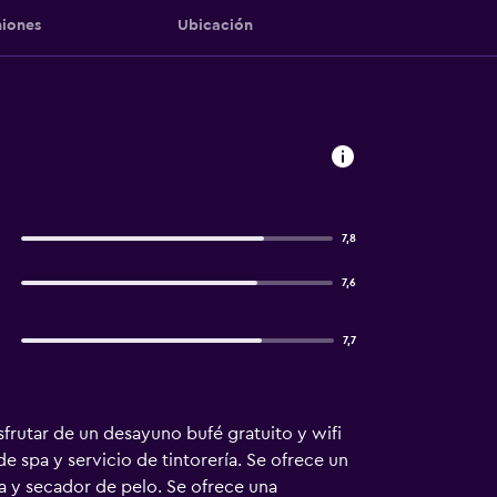
iones
Ubicación
7,8
7,6
7,7
frutar de un desayuno bufé gratuito y wifi
e spa y servicio de tintorería. Se ofrece un
ta y secador de pelo. Se ofrece una