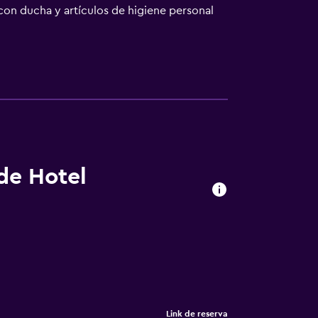
 con ducha y artículos de higiene personal
rsonas de negocios incluyen escritorio y
eza todos los días. Los servicios de ocio y
rcimiento que se indican más abajo en las
 de Hotel
Link de reserva