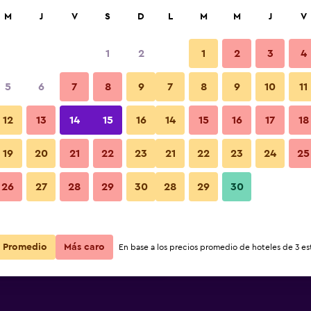
car
M
J
V
S
D
L
M
M
J
V
1
2
1
2
3
4
ás barata de precio por noche
5
6
7
8
9
7
8
9
10
11
Otros
r
Total noche
12
13
14
15
16
14
15
16
17
18
$150
Ver oferta
19
20
21
22
23
21
22
23
24
25
Fotos
26
27
28
29
30
28
29
30
$159
Ver oferta
$167
Ver oferta
Promedio
Más caro
En base a los precios promedio de hoteles de 3 est