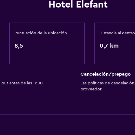
Hotel Elefant
Tetera eléctrica
Utensilios de cocina
Cocina
Puntuación de la ubicación
Distancia al centro
Horno
8,5
0,7 km
Cocina
Tostadora
Nevera
Cancelación/prepago
Cafetera
out antes de las 11:00
Las políticas de cancelación
proveedor.
Baño
Secador de pelo