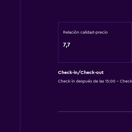
Internet
Extinguidor
Artículos de aseo gratis
Relación calidad-precio
Calefacción
7,7
Wifi gratis
Ropa de cama
Toallas
Check-in/Check-out
Champú
Check-in después de las 15:00 - Check-
Adaptador
Gel de ducha
Papeleras
Servicios y facilidades
Servicio de despertador