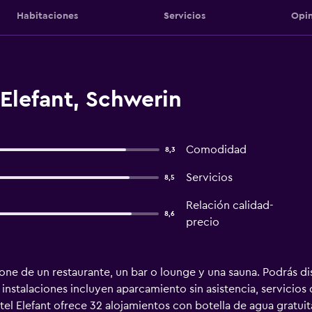
Habitaciones
Servicios
Opin
Elefant, Schwerin
Comodidad
8,3
Servicios
8,5
Relación calidad-
8,6
precio
ne de un restaurante, un bar o lounge y una sauna. Podrás dis
instalaciones incluyen aparcamiento sin asistencia, servicios d
otel Elefant ofrece 32 alojamientos con botella de agua gratui