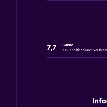
Unidad ubicada en la planta baja
Hipoalergénico
Almohada hipoalergénica
Para no fumadores
Almohada sin plumas
Áreas designadas para fumadores
Bueno
7,7
Mascotas permitidas bajo consulta
3.067 calificaciones verificad
Ascensor
Silla para ducha
Ascensor disponible
Habitación hipoalergénica
Plantas superiores accesibles por
Servicios básicos
Inf
Wifi disponible en todas las instal