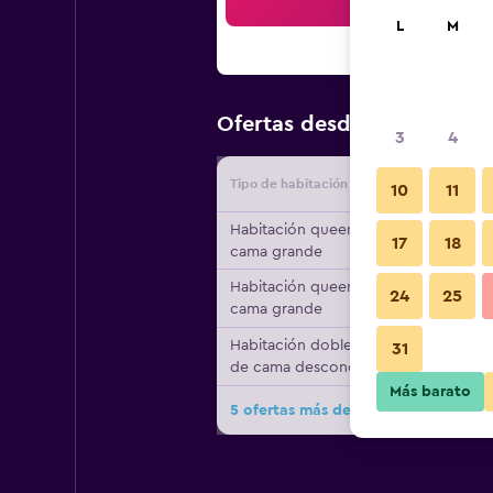
Bus
L
M
$150
Ofertas desde
/
Oferta m
3
4
Tipo de habitación
Proveedo
10
11
Habitación queen, 1
17
18
cama grande
Habitación queen, 1
24
25
cama grande
Habitación doble, tipo
31
de cama desconocido
Más barato
5 ofertas más de Hotel Elefant