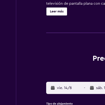
televisión de pantalla plana con c
gratuitos. Este hotel en Schwerin o
Leer más
teléfono. Es posible solicitar camb
esparcimiento en este hotel incluy
instalaciones o cerca del alojamie
Pre
vie. 14/8
-
sáb. 
Tipo de alojamiento