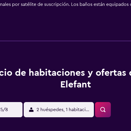
anales por satélite de suscripción. Los baños están equipados
frece acceso a Internet wifi gratis. Los servicios para las pe
io de toallas y cambio de sábanas. Se ofrece servicio de limpi
en sauna. Se pueden practicar las actividades de ocio y espa
nto (es posible que se aplique un recargo).
cio de habitaciones y ofertas
Elefant
15/8
2 huéspedes, 1 habitación