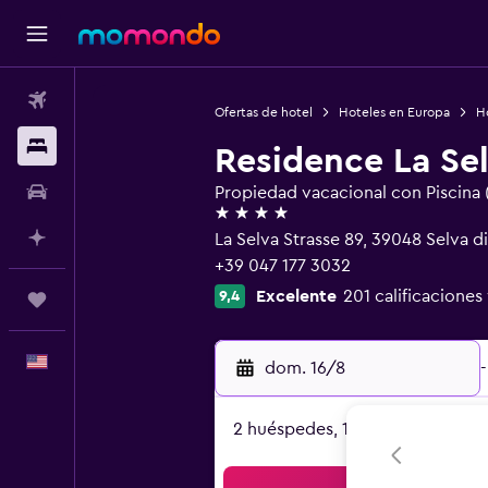
Vuelos
Ofertas de hotel
Hoteles en Europa
Ho
Alojamientos
Residence La Se
Autos
Propiedad vacacional con Piscina 
4 estrellas
Planifica con IA
La Selva Strasse 89, 39048 Selva 
+39 047 177 3032
Excelente
201 calificaciones
9,4
Trips
Español
dom. 16/8
-
2 huéspedes, 1 habitación