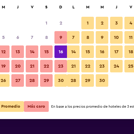
car
M
J
V
S
D
L
M
M
J
V
1
2
1
2
3
4
5
6
7
8
9
7
8
9
10
11
12
13
14
15
16
14
15
16
17
18
Ver precios
19
20
21
22
23
21
22
23
24
25
26
27
28
29
30
28
29
30
Ver precios
Ver precios
Promedio
Más caro
En base a los precios promedio de hoteles de 3 est