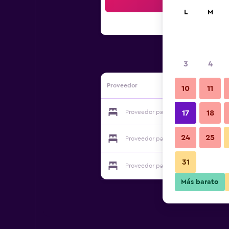
Bus
L
M
3
4
Proveedor
10
11
Proveedor para Residence La Selva
17
18
24
25
Proveedor para Residence La Selva
31
Proveedor para Residence La Selva
Más barato