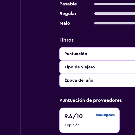
Pasable
Regular
Malo
Filtros
Puntuación
Tipo de viajero
Época del año
Puntuación de proveedores
9.4
9.4
/10
de
1 opinión
10