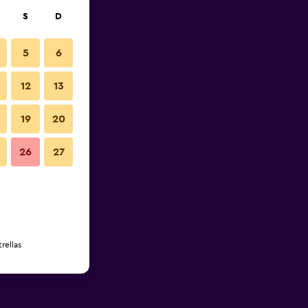
S
D
5
6
12
13
19
20
26
27
rellas