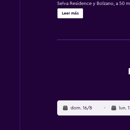
Selva Residence y Bolzano, a 50 m
Leer más
dom. 16/8
-
lun. 