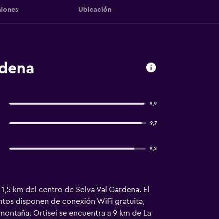
iones
Ubicación
rdena
9,9
9,7
9,2
 1,5 km del centro de Selva Val Gardena. El
ntos disponen de conexión WiFi gratuita,
a montaña. Ortisei se encuentra a 9 km de La