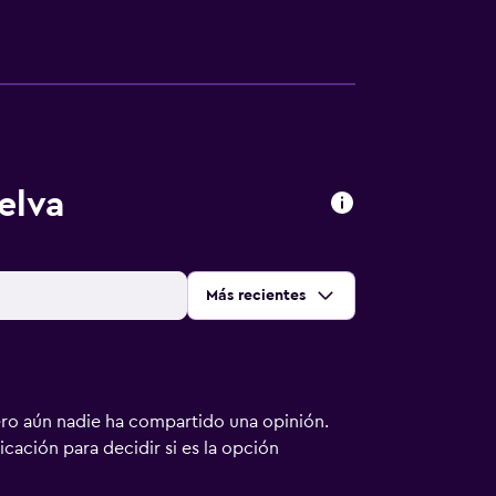
elva
Ordenar por
:
Más recientes
ero aún nadie ha compartido una opinión.
bicación para decidir si es la opción