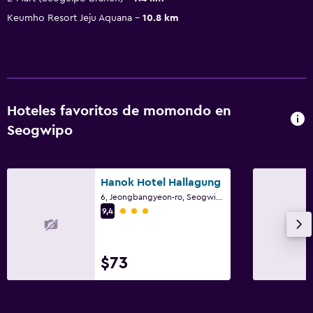
Keumho Resort Jeju Aquana
10.8 km
Hoteles favoritos de momondo en
Seogwipo
Hanok Hotel Hallagung
6, Jeongbangyeon-ro, Seogwipo
Categoría 3
9,4
$73