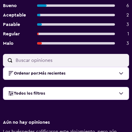
Bueno
6
Aceptable
2
Pasable
3
Regular
1
Malo
3
Ordenar por
:
Más recientes
Todos los filtros
Aún no hay opiniones
Los huéspedes calificaron este alojamiento, pero aún