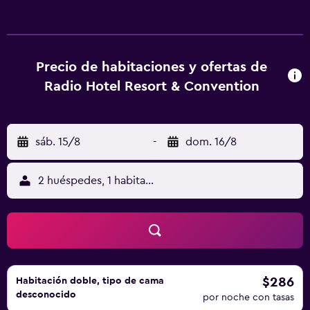
pastel y con muebles de madera. Todas las habitaciones
cuentan con TV de pantalla plana por cable y minibar. El
baño es amplio y cuenta con espejos grandes y lavabo de
mármol. Algunas habitaciones tienen calefacción por
Precio de habitaciones y ofertas de
suelo radiante. El complejo también cuenta con parque
Radio Hotel Resort & Convention
infantil, sala de juegos y centro de fitness. En el
establecimiento se puede practicar senderismo. El
establecimiento se encuentra a pocos pasos de
sáb. 15/8
-
dom. 16/8
restaurantes, bares y tiendas que venden productos
locales, como el "Dulce de Leche" y quesos. Los
teleféricos y la terminal de autobuses de Serra Negra
2 huéspedes, 1 habitación
están a 400 metros. São Paulo está a 157 km del complejo.
$286
Habitación doble, tipo de cama
desconocido
por noche con tasas