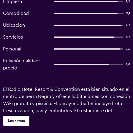
Limpieza
9,2
Comodidad
9,1
Ubicación
9,7
Servicios
8,7
Personal
9,6
Relación calidad-
8,0
precio
El Radio Hotel Resort & Convention está bien situado en el
centro de Serra Negra y ofrece habitaciones con conexión
WiFi gratuita y piscina. El desayuno buffet incluye fruta
fresca variada, pan y embutidos. El restaurante del
complejo sirve especialidades regionales y una selección
Leer más
de bebidas. También hay servicio de habitaciones. Las
habitaciones del Radio Resort están decoradas en tonos