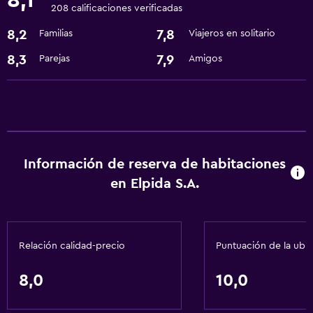
8,1
208 calificaciones verificadas
Aire acondicionado
8,2
7,8
Familias
Viajeros en solitario
Accesibilidad y adecuación
8,3
7,9
Parejas
Amigos
Ascensor
Información de reserva de habitaciones
en Elpida S.A.
Relación calidad-precio
Puntuación de la ubi
8,0
10,0