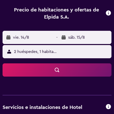
sea cómoda. Por otro lado, desde el hotel se puede
acceder andando a Archaeological Museum of Serres.
Precio de habitaciones y ofertas de
Además, Monastery of Saint John the Baptist of Serres está
Elpida S.A.
a poca distancia del establecimiento.
vie. 14/8
-
sáb. 15/8
2 huéspedes, 1 habitación
Servicios e instalaciones de Hotel