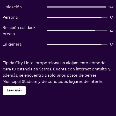
Ubicación
10,0
Personal
9,0
Relación calidad-
8,0
precio
En general
9,0
Elpida City Hotel proporciona un alojamiento cómodo
para tu estancia en Serres. Cuenta con internet gratuito y,
además, se encuentra a solo unos pasos de Serres
Municipal Stadium y de conocidos lugares de interés
turístico. El hotel pone a su disposición recepción 24
Leer más
horas y servicio de despertador. Además, cuenta con
servicio de habitaciones y un ascensor. Elpida City Hotel
tiene 80 habitaciones y todas ellas disponen de gran
cantidad de instalaciones y servicios para que su estancia