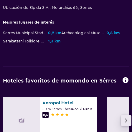
Ubicación de Elpida S.A.: Merarchias 66, Sérres
Mejores lugares de interés
Serres Municipal Stadium
0,2 km
Archaeological Museum of Serres
0,8 km
Sarakatsani Folklore Museum
1,3 km
Hoteles favoritos de momondo en Sérres
Acropol Hotel
5 Km Serres-Thessaloniki Nat Road, Sérres
4 estrellas
8,6