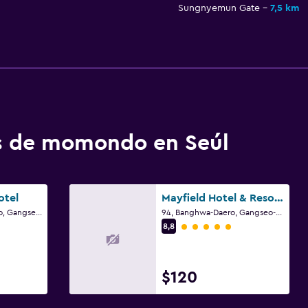
Sungnyemun Gate
7,5 km
os de momondo en Seúl
otel
Mayfield Hotel & Resort Seoul
663, Gonghang-Daero, Gangseo-gu, Seúl
94, Banghwa-Daero, Gangseo-gu, Seúl
Categoría 5
8,8
$120