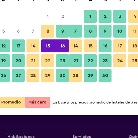
M
J
V
S
D
L
M
M
J
V
1
2
1
2
3
4
5
6
7
8
9
7
8
9
10
11
12
13
14
15
16
14
15
16
17
18
Ver precios
19
20
21
22
23
21
22
23
24
25
26
27
28
29
30
28
29
30
Ver precios
Ver precios
Promedio
Más caro
En base a los precios promedio de hoteles de 3 est
Habitaciones
Servicios
Opin