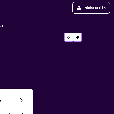
Iniciar sesión
el
6