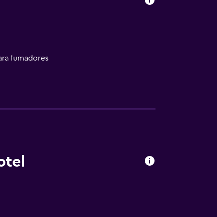
a
ara fumadores
otel