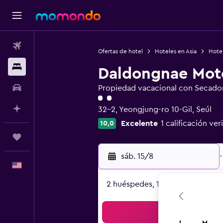
Vuelos
Ofertas de hotel
Hoteles en Asia
Hotel
Alojamientos
Daldongnae Mot
Autos
Propiedad vacacional con Secado
Categoría 2
Planifica con IA
32-2, Yeongjung-ro 10-Gil, Seúl
Excelente
1 calificación ver
10,0
Trips
sáb. 15/8
-
Español
2 huéspedes, 1 habitación
Bus