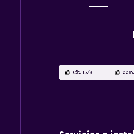
sáb. 15/8
-
dom.