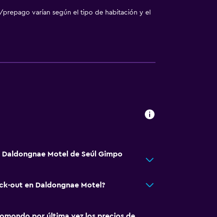
/prepago varían según el tipo de habitación y el
tá Daldongnae Motel de Seúl Gimpo
eck-out en Daldongnae Motel?
omondo por última vez los precios de