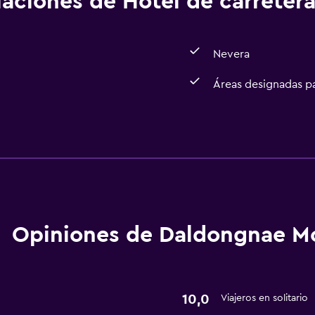
alaciones de Hotel de carreter
Nevera
Áreas designadas p
Baño
Secador de pelo
Servicios básicos
Aire acondicionado
Opiniones de Daldongnae M
10,0
Viajeros en solitario