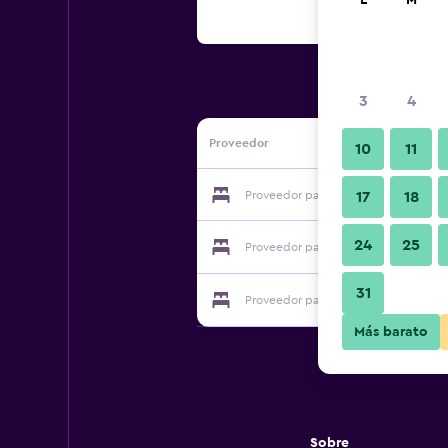
L
M
3
4
Proveedor
10
11
Proveedor para Daldongnae Motel
17
18
24
25
Proveedor para Daldongnae Motel
31
Proveedor para Daldongnae Motel
Más barato
Sobre