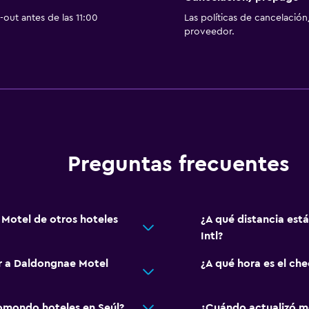
out antes de las 11:00
Las políticas de cancelación
proveedor.
Preguntas frecuentes
 Motel de otros hoteles
¿A qué distancia es
Intl?
ar a Daldongnae Motel
¿A qué hora es el ch
omondo hoteles en Seúl?
¿Cuándo actualizó m