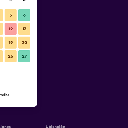
S
D
5
6
12
13
19
20
26
27
rellas
iones
Ubicación