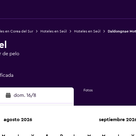
es en Corea del Sur
Hoteles en Seúl
Hoteles en Seúl
Daldongnae Mot
el
r de pelo
ificada
Fotos
dom. 16/8
agosto 2026
septiembre 202
car