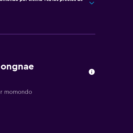
ldongnae
 por momondo