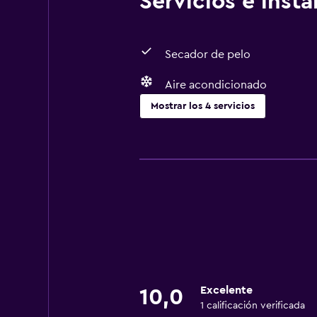
Servicios e inst
Secador de pelo
Aire acondicionado
Mostrar los 4 servicios
Accesibilidad y adecuación
Áreas designadas para fumadores
Comedor
Nevera
Excelente
10,0
1 calificación verificada