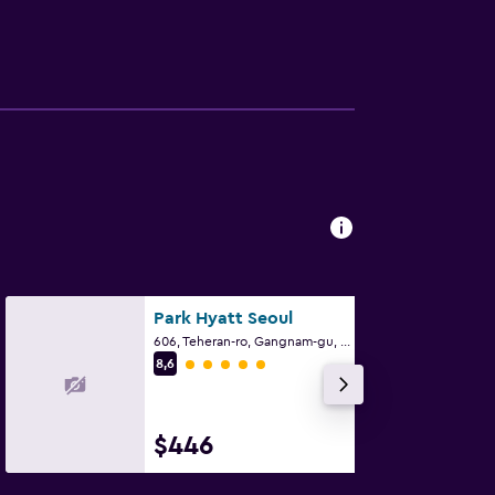
Park Hyatt Seoul
606, Teheran-ro, Gangnam-gu, Seúl
Categoría 5
8,6
$446