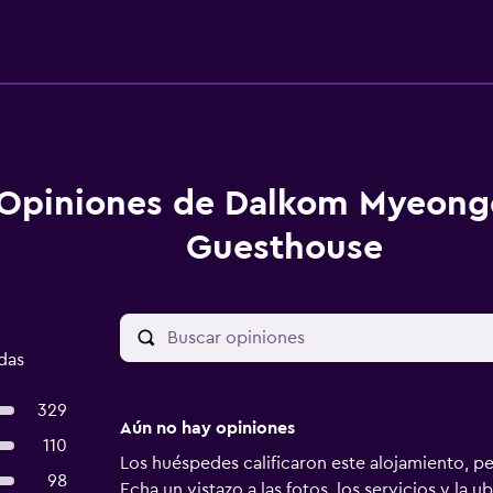
Opiniones de Dalkom Myeon
Guesthouse
das
329
Aún no hay opiniones
110
Los huéspedes calificaron este alojamiento, p
98
Echa un vistazo a las fotos, los servicios y la u