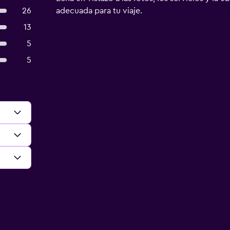
26
adecuada para tu viaje.
13
5
5