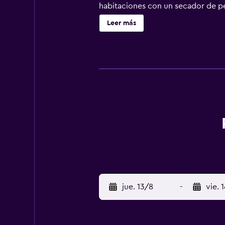
habitaciones con un secador de p
Además, hay diferentes habitacion
Leer más
completo y, además, hay numeroso
Chungmuro Subway Station (Line 3 &
Dongguk University, Gwangjang M
jue. 13/8
-
vie. 