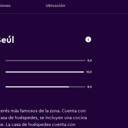
iones
Ubicación
eúl
0,0
10,0
8,0
terés más famosos de la zona. Cuenta con
a casa de huéspedes, se incluyen una cocina
arse. La casa de huéspedes cuenta con