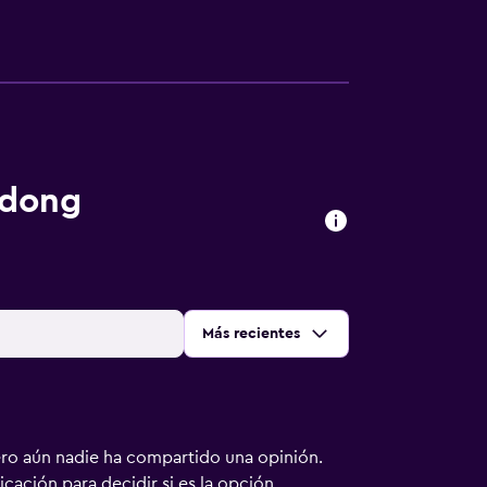
gdong
Ordenar por
:
Más recientes
ero aún nadie ha compartido una opinión.
bicación para decidir si es la opción