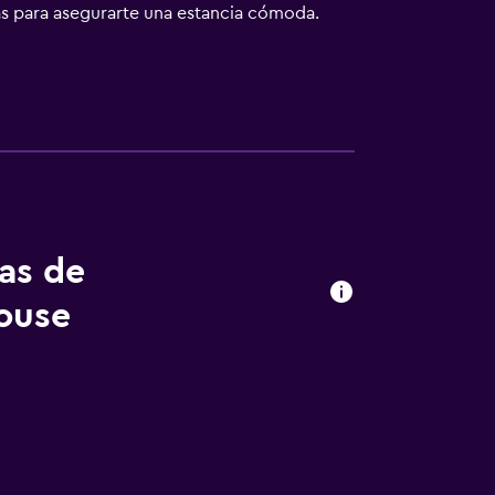
s para asegurarte una estancia cómoda.
anas tiene a su disposición un desayuno
yeongdong Guesthouse está cerca de
e por Seúl y la zona de los alrededores.
minando.
tas de
ouse