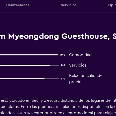
Habitaciones
Servicios
Opin
om Myeongdong Guesthouse, S
Comodidad
10,0
Servicios
8,8
Relación calidad-
8,0
precio
á ubicado en Seúl y a escasa distancia de los lugares de in
e bicicletas. Entre las prácticas instalaciones disponibles en l
soleados la terraza exterior ofrece el entorno ideal para relaj