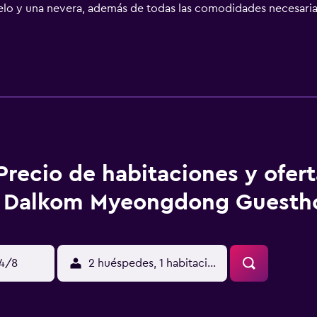
elo y una nevera, además de todas las comodidades necesaria
es pensadas para la comodidad de las familias. Todas las mañ
s restaurantes y cafeterías en las proximidades. Dalkom M
 4), por lo que los huéspedes lo tienen fácil para desplazars
arket y Myeongdong Cathedral están a un breve trayecto ca
Precio de habitaciones y ofer
Dalkom Myeongdong Guesth
14/8
2 huéspedes, 1 habitación