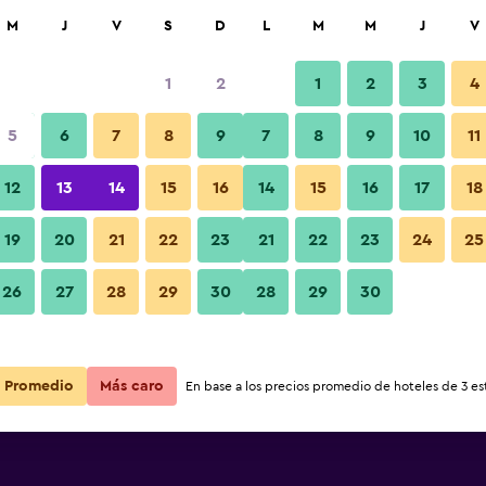
car
M
J
V
S
D
L
M
M
J
V
1
2
1
2
3
4
5
6
7
8
9
7
8
9
10
11
12
13
14
15
16
14
15
16
17
18
Ver precios
 Guesthouse
19
20
21
22
23
21
22
23
24
25
26
27
28
29
30
28
29
30
Ver precios
 Guesthouse
Ver precios
 Guesthouse
Promedio
Más caro
En base a los precios promedio de hoteles de 3 est