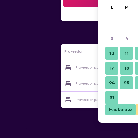
Bus
L
M
3
4
Proveedor
10
11
Proveedor para Dalkom Myeongdong
17
18
24
25
Proveedor para Dalkom Myeongdong
31
Proveedor para Dalkom Myeongdong
Más barato