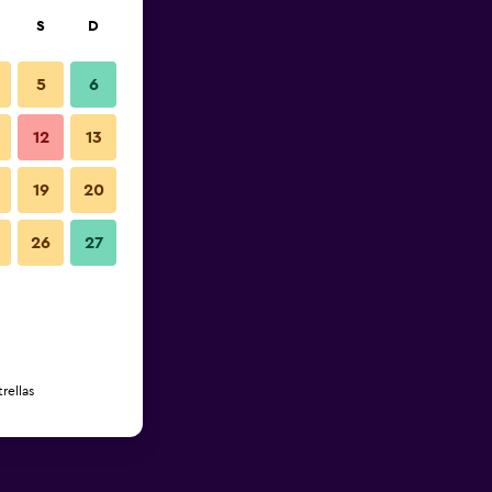
S
D
5
6
12
13
19
20
26
27
rellas