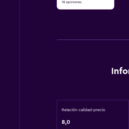
18 opiniones
10
Inf
Relación calidad-precio
8,0