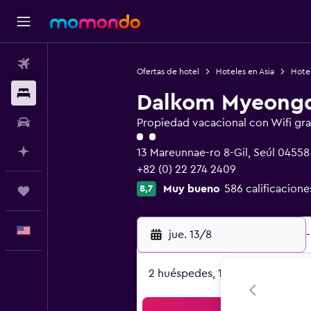
Vuelos
Ofertas de hotel
Hoteles en Asia
Hotel
Alojamientos
Dalkom Myeong
Autos
Propiedad vacacional con Wifi gra
Categoría 2
Planifica con IA
13 Mareunnae-ro 8-Gil, Seúl 04558
+82 (0) 22 274 2409
Muy bueno
586 calificacione
8,7
Trips
Español
jue. 13/8
-
2 huéspedes, 1 habitación