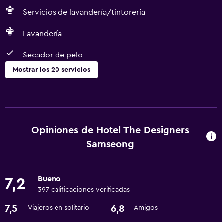
Servicios de lavandería/tintorería
Lavandería
Secador de pelo
Mostrar los 20 servicios
Servicios y facilidades
Servicio de habitaciones
Centro de negocios
Opiniones de Hotel The Designers
Cambio de divisas
Samseong
Instalaciones para reuniones
Recepción 24 horas
Bueno
7,2
397 calificaciones verificadas
Accesibilidad y adecuación
7,5
6,8
Viajeros en solitario
Amigos
Habitaciones para no fumadores disponibles