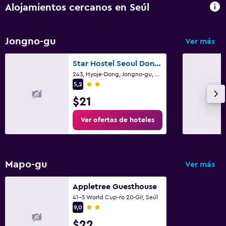
Alojamientos cercanos en Seúl
Jongno-gu
Ver más
Star Hostel Seoul Dongdaemun
243, Hyoje-Dong, Jongno-gu, Seúl
Categoría 2
5,2
$21
Ver ofertas de hoteles
Mapo-gu
Ver más
Appletree Guesthouse
41-5 World Cup-ro 20-Gil, Seúl
Categoría 2
9,0
$22