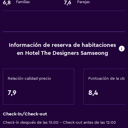
6,8
7,6
Familias
Parejas
Accesibilidad
Ascensor
Áreas designadas para fumadores
Comedor
Información de reserva de habitaciones
Restaurante
en Hotel The Designers Samseong
Cafetería
Nevera
Relación calidad-precio
Puntuación de la ubi
Lavandería
7,9
8,4
Lavandería
Servicios de lavandería/tintorería
Check-in/Check-out
Servicios básicos
Check-in después de las 15:00 - Check-out antes de las 12:00
Wifi gratis