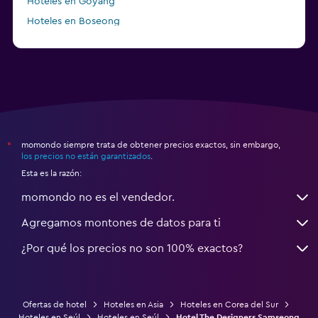
Hoteles en Goyang
Hoteles en Boseong
Hoteles en Seongnam
momondo siempre trata de obtener precios exactos, sin embargo,
*
los precios no están garantizados
.
Esta es la razón:
momondo no es el vendedor.
Agregamos montones de datos para ti
¿Por qué los precios no son 100% exactos?
Ofertas de hotel
Hoteles en Asia
Hoteles en Corea del Sur
Hoteles en Seúl
Hoteles en Seúl
Hotel The Designers Samseong