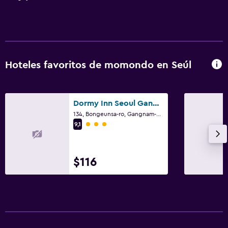
Hoteles favoritos de momondo en Seúl
Dormy Inn Seoul Gangnam
134, Bongeunsa-ro, Gangnam-gu, Seúl
Categoría 3
9,1
$116