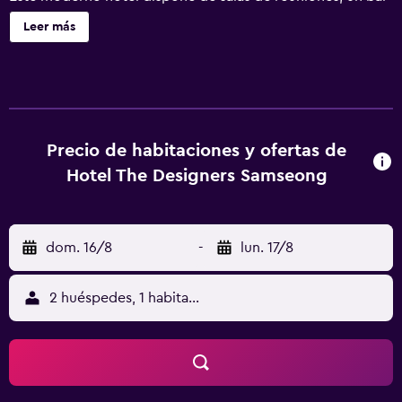
cafetería y servicio de aparcacoches. Además, el personal
Leer más
multilingüe está a tu disposición para proporcionarte
información sobre la zona. Hotel The Designers Samseong
ofrece habitaciones con aire acondicionado que incluyen
unas zapatillas, un televisor de pantalla plana y una ducha
de lluvia. Todas ellas ofrecen una tetera/cafetera, suelo
radiante y una nevera. Entre las opciones de restauración
Precio de habitaciones y ofertas de
de la propiedad está Plate Plate , que es un lugar
Hotel The Designers Samseong
estupendo para disfrutar de sus comidas. Todas las
mañanas se ofrece un desayuno buffet, en el comedor del
establecimiento. Esta propiedad goza de la ubicación
dom. 16/8
-
lun. 17/8
ideal para descubrir Seúl, con lugares de interés turístico
como COEX Mall, COEX Convention & Exhibition Center y
COEX Aquarium, ubicados a tan solo un breve paseo.
2 huéspedes, 1 habitación
Bongeunsa y Seonjeongneung están a un breve trayecto
andando.