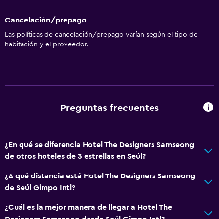
Aire acondicionado
Cancelación/prepago
Las políticas de cancelación/prepago varían según el tipo de
Estacionamiento y transporte
habitación y el proveedor.
Estacionamiento
Baño
Secador de pelo
Preguntas frecuentes
Actividades
Bicicletas
¿En qué se diferencia Hotel The Designers Samseong
de otros hoteles de 3 estrellas en Seúl?
General
¿A qué distancia está Hotel The Designers Samseong
Espacio de almacenamiento
de Seúl Gimpo Intl?
¿Cuál es la mejor manera de llegar a Hotel The
Designers Samseong desde Seúl Gimpo Intl?