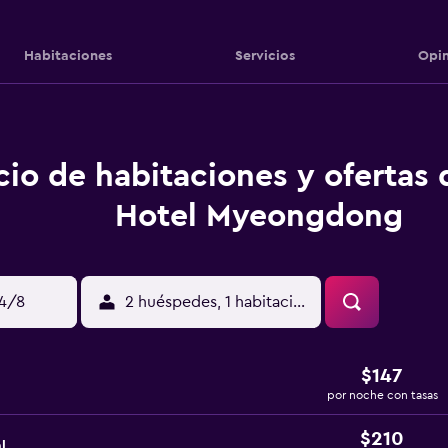
Habitaciones
Servicios
Opin
cio de habitaciones y ofertas
Hotel Myeongdong
14/8
2 huéspedes, 1 habitación
$147
por noche con tasas
$210
l