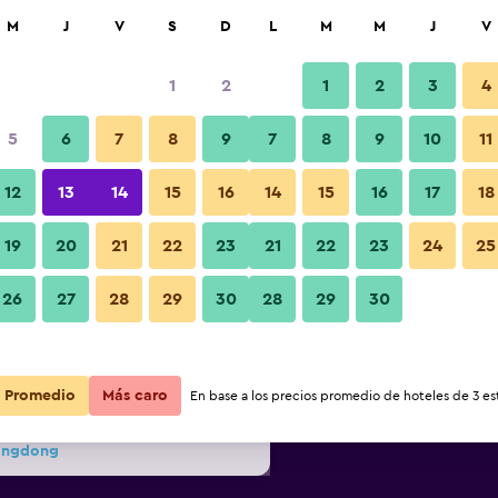
car
M
J
V
S
D
L
M
M
J
V
1
2
1
2
3
4
 barata de precio por noche
5
6
7
8
9
7
8
9
10
11
Habitación
r
Total noche
12
13
14
15
16
14
15
16
17
18
19
20
21
22
23
21
22
23
24
25
$71
Ver oferta
Fotos
26
27
28
29
30
28
29
30
$96
Ver oferta
$113
Ver oferta
Promedio
Más caro
En base a los precios promedio de hoteles de 3 est
eongdong