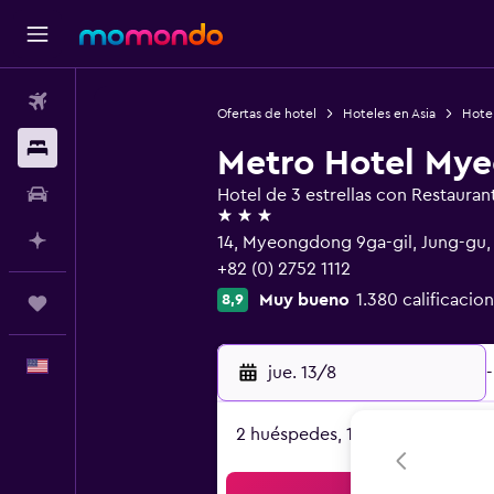
Vuelos
Ofertas de hotel
Hoteles en Asia
Hotel
Alojamientos
Metro Hotel My
Autos
Hotel de 3 estrellas con Restauran
3 estrellas
Planifica con IA
14, Myeongdong 9ga-gil, Jung-gu,
+82 (0) 2752 1112
Muy bueno
1.380 calificacio
8,9
Trips
Español
jue. 13/8
-
2 huéspedes, 1 habitación