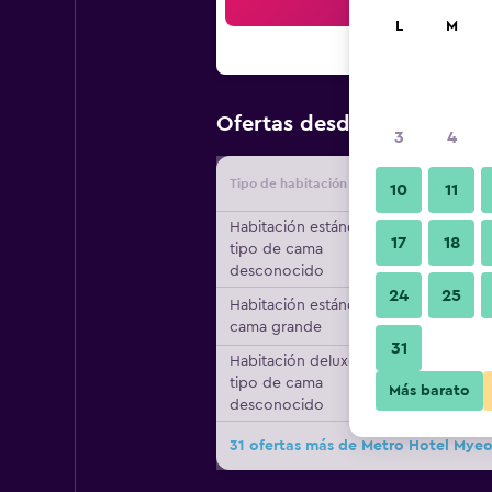
Bus
L
M
$71
Ofertas desde
/
Oferta más
3
4
Tipo de habitación
Proveedo
10
11
Habitación estándar,
17
18
tipo de cama
desconocido
24
25
Habitación estándar, 1
cama grande
31
Habitación deluxe,
tipo de cama
Más barato
desconocido
31 ofertas más de Metro Hotel My