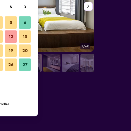
S
D
5
6
12
13
1/60
Vista del exterior
19
20
26
27
rellas