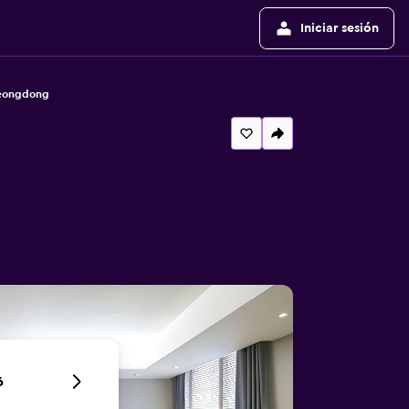
Iniciar sesión
yeongdong
6