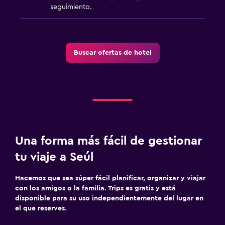
seguimiento.
TV de pantalla plana
TV por cable o vía satélite
Servicio de streaming
Buscar ofertas de hotel
TV
Lavandería
Lavandería
Servicio de planchado
Servicios de lavandería/tintorería
Una forma más fácil de gestionar
Plancha para pantalones
tu viaje a Seúl
Hacemos que sea súper fácil planificar, organizar y viajar
Actividades
con los amigos o la familia. Trips es gratis y está
Tienda de regalos
disponible para su uso independientemente del lugar en
el que reserves.
Golf