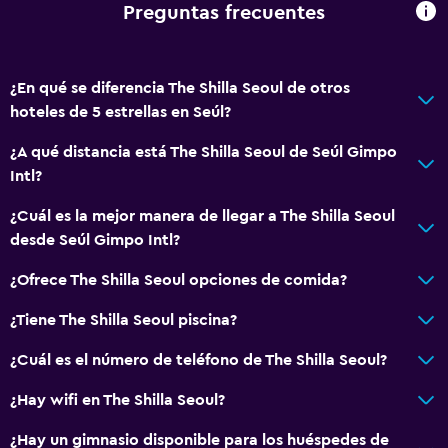
Aseo
Preguntas frecuentes
Papel higiénico
Ducha italiana
¿En qué se diferencia The Shilla Seoul de otros
hoteles de 5 estrellas en Seúl?
Comedor
¿A qué distancia está The Shilla Seoul de Seúl Gimpo
Copas
Intl?
Tetera eléctrica
¿Cuál es la mejor manera de llegar a The Shilla Seoul
Menús para dietas especiales (bajo petición)
desde Seúl Gimpo Intl?
Restaurante
¿Ofrece The Shilla Seoul opciones de comida?
Bar/lounge
Cafetería
¿Tiene The Shilla Seoul piscina?
Minibar
¿Cuál es el número de teléfono de The Shilla Seoul?
Bar de tapas
¿Hay wifi en The Shilla Seoul?
Desayuno en la habitación
¿Hay un gimnasio disponible para los huéspedes de
Tetera