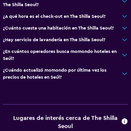
The Shilla Seoul?
Nevera
¿A qué hora es el check-out en The Shilla Seoul?
Comedor
Mesa de comedor
¿Cuánto cuesta una habitación en The Shilla Seoul?
¿Hay servicio de lavandería en The Shilla Seoul?
Servicios básicos
¿En cuántos operadores busca momondo hoteles en
Internet
Seúl?
Extinguidor
¿Cuándo actualizó momondo por última vez los
Alarma de humo
precios de hoteles en Seúl?
Calefacción
Aire acondicionado
Wifi gratis
Toallas
Lugares de interés cerca de The Shilla
Champú
Seoul
Gel de ducha