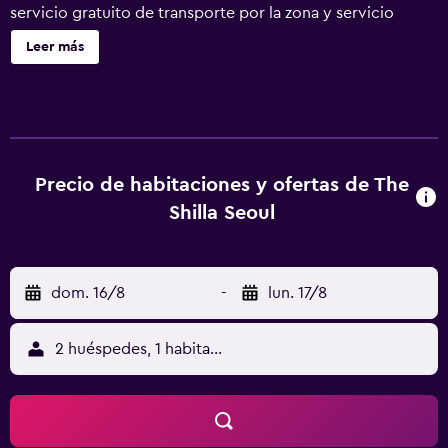
servicio gratuito de transporte por la zona y servicio
gratuito de transporte al centro comercial. También
Leer más
encontrarás un bar o lounge, un bar junto a la piscina y un
bar-cafetería. The Shilla Seoul ofrece 464 alojamientos con
minibar y caja fuerte. Las camas están vestidas con
edredón de plumas y ropa de cama de alta calidad. Cabe
destacar que este alojamiento permite a sus clientes elegir
el tipo de almohada. Se ofrece televisión por cable con
Precio de habitaciones y ofertas de The
canales de suscripción y Netflix. Los baños están
Shilla Seoul
equipados con ducha y bañera combinadas con cabezal
de ducha tipo lluvia, albornoces, zapatillas y bidé. Los
huéspedes pueden navegar por la web gracias a nuestro
dom. 16/8
-
lun. 17/8
acceso a Internet gratis (por cable y wifi). Entre las
comodidades especialmente pensadas para las personas
en viaje de negocios se incluyen escritorio, sillas de
2 huéspedes, 1 habitación
oficina y teléfono. Las habitaciones también incluyen
botella de agua gratuita y secador de pelo. Se ofrece
servicio de descubierta nocturno y servicio de limpieza
todos los días. Es posible solicitar tabla de planchar con