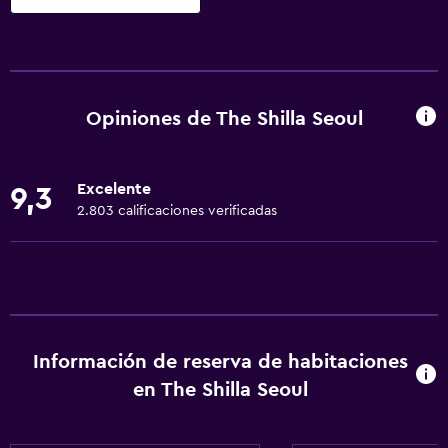
Servicios y facilidades
Cajero automático/banco
Centro de negocios
Opiniones de The Shilla Seoul
Servicio de despertador
Servicio de conserjería
Excelente
9,3
Cambio de divisas
2.803 calificaciones verificadas
Instalaciones para reuniones
Servicio de habitaciones
Mostrador de información turística
Acceso con tarjeta
Información de reserva de habitaciones
Check-out exprés
en The Shilla Seoul
Check-in/check-out privado
Recepción 24 horas