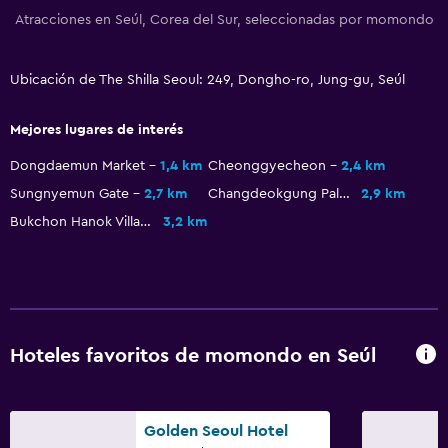
Papeleras
Atracciones en Seúl, Corea del Sur, seleccionadas por momondo
Acondicionador
Ubicación de The Shilla Seoul: 249, Dongho-ro, Jung-gu, Seúl
General
Mejores lugares de interés
Acceso al salón ejecutivo
Dongdaemun Market
1,4 km
Cheonggyecheon
2,4 km
Espacio de almacenamiento
Sungnyemun Gate
2,7 km
Changdeokgung Palace
2,9 km
Zona de estar
Bukchon Hanok Village
3,2 km
Pantuflas
Sofá
Habitaciones insonorizadas
Insonorización
Hoteles favoritos de momondo en Seúl
Teléfono
Alfombrado
Vista a la ciudad
Golden Seoul Hotel