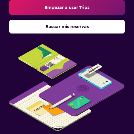
Salón de belleza
Empezar a usar Trips
Compras
Buscar mis reservas
Ideal para familias
Comidas para niños
Carriolas
Cubierta para piscina
Aire libre
Jardín
Sillas de playa
Zona de trabajo
Fax/fotocopiadora
Escritorio