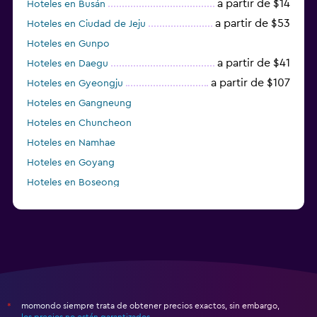
a partir de $14
Hoteles en Busán
a partir de $53
Hoteles en Ciudad de Jeju
Hoteles en Gunpo
a partir de $41
Hoteles en Daegu
a partir de $107
Hoteles en Gyeongju
Hoteles en Gangneung
Hoteles en Chuncheon
Hoteles en Namhae
Hoteles en Goyang
Hoteles en Boseong
Hoteles en Seongnam
momondo siempre trata de obtener precios exactos, sin embargo,
*
los precios no están garantizados
.