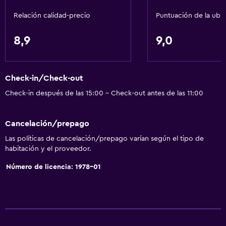
Caja fuerte
Relación calidad-precio
Puntuación de la ubi
Botella de agua
8,9
9,0
Baño
Secador de pelo
Check-in/Check-out
Baño público
Check-in después de las 15:00 - Check-out antes de las 11:00
Albornoz
Baño privado
Cancelación/prepago
Ducha
Las políticas de cancelación/prepago varían según el tipo de
Gorro de baño
habitación y el proveedor.
Baño adicional
Número de licencia: 1978-01
Baño pequeño adicional
Tina de baño
Bidé