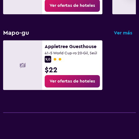
Ver ofertas de hoteles
Entrada privada
Accesibilidad
Ascensor
Mapo-gu
Ver más
Ascensor disponible
Appletree Guesthouse
Estacionamiento accesible
41-5 World Cup-ro 20-Gil, Seúl
Categoría 2
9,0
Salud y seguridad
$22
Limpieza diaria
Ver ofertas de hoteles
Cámaras CCTV en zonas comunes
Cámaras CCTV en el exterior
Seguridad las 24 horas
Botiquín de primeros auxilios
Detector de monóxido de carbono
Caja fuerte