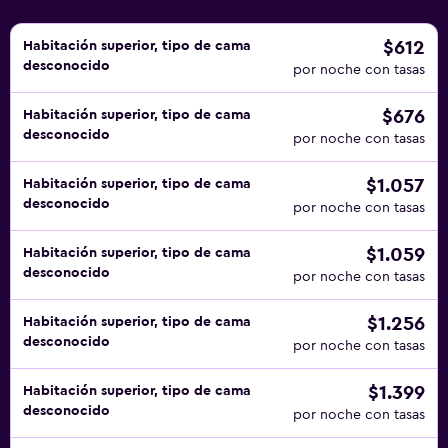
plancha. En el alojamiento hay piscina cubierta, piscina al
aire libre de temporada y bañera de hidromasaje. Otros
$612
Habitación superior, tipo de cama
desconocido
servicios de ocio y esparcimiento incluyen sauna y
por noche con tasas
gimnasio. No se permite la entrada al gimnasio a
$676
Habitación superior, tipo de cama
huéspedes menores de 16 años.
desconocido
por noche con tasas
$1.057
Habitación superior, tipo de cama
desconocido
por noche con tasas
$1.059
Habitación superior, tipo de cama
desconocido
por noche con tasas
$1.256
Habitación superior, tipo de cama
desconocido
por noche con tasas
$1.399
Habitación superior, tipo de cama
desconocido
por noche con tasas