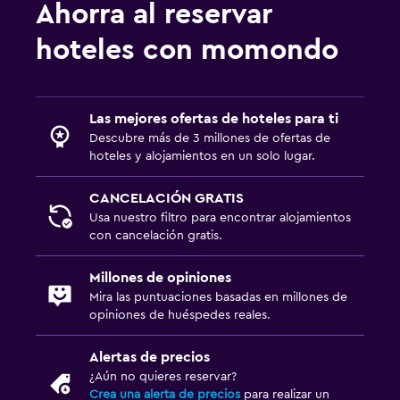
Ahorra al reservar
Habitación
hoteles con momondo
Camas extralargas (+2 m)
Almohada de plumas
Las mejores ofertas de hoteles para ti
Enchufe cerca de la cama
Descubre más de 3 millones de ofertas de
Perchero
hoteles y alojamientos en un solo lugar.
Armario o clóset
CANCELACIÓN GRATIS
Usa nuestro filtro para encontrar alojamientos
Estacionamiento y transporte
con cancelación gratis.
Estacionamiento gratuito
Millones de opiniones
Estacionamiento privado
Mira las puntuaciones basadas en millones de
opiniones de huéspedes reales.
Servicio de traslado (gratis)
Valet parking
Alertas de precios
¿Aún no quieres reservar?
Sistema de entretenimiento
Crea una alerta de precios
para realizar un