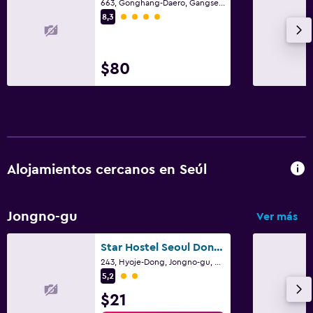
663, Gonghang-Daero, Gangseo-gu, Seúl
Categoría 4
8,3
Piscina y spa
Piscina climatizada
$80
Bañera de hidromasaje
Piscina (cubierta)
Piscina al aire libre
Toallas para piscina
Piscina con vista
Alojamientos cercanos en Seúl
Bar en la piscina
Sauna
Jongno-gu
Ver más
Accesibilidad y adecuación
Star Hostel Seoul Dongdaemun
243, Hyoje-Dong, Jongno-gu, Seúl
Almohada hipoalergénica
Categoría 2
5,2
Para no fumadores
$21
Áreas designadas para fumadores