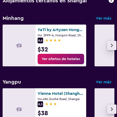
Alojamientos cercanos en Shangai
Minhang
Ver más
YaTi by Artyzen Hongqiao Shanghai
No. 3999-6, Hongxin Road, Shangai
4 estrellas
8,6
$32
Ver ofertas de hoteles
Yangpu
Ver más
Vienna Hotel (Shanghai Wujiaochang)
No.486 Guohe Road, Shangai
3 estrellas
8,3
$38