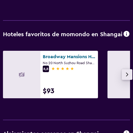
Hoteles favoritos de momondo en Shangai
Broadway Mansions Hotel - On the bund
No 20 North Suzhou Road Shanghai China, Shangai
5 estrellas
8,8
$93