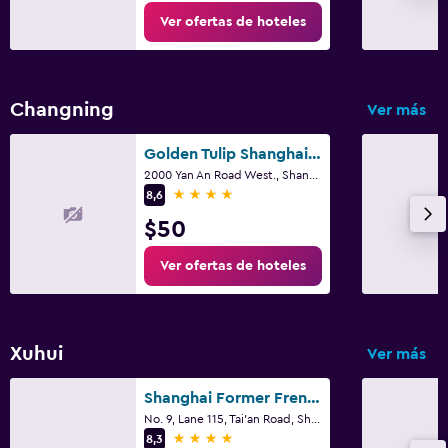
Ver ofertas de hoteles
Changning
Ver más
Golden Tulip Shanghai Rainbow
2000 Yan An Road West., Shangai
4 estrellas
8,6
$50
Ver ofertas de hoteles
Xuhui
Ver más
Shanghai Former French Concession Garden Hotel
No. 9, Lane 115, Tai'an Road, Shangai
4 estrellas
8,3