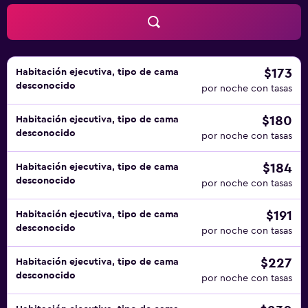
comodidades especialmente pensadas para las personas
en viaje de negocios se incluyen sillas de oficina,
impresoras y teléfono. Es posible solicitar cambio de
toallas y cambio de sábanas. Se ofrece servicio de
limpieza todos los días. Los servicios de ocio y
$173
Habitación ejecutiva, tipo de cama
desconocido
esparcimiento en este hotel incluyen gimnasio abierto las
por noche con tasas
24 horas.
$180
Habitación ejecutiva, tipo de cama
desconocido
por noche con tasas
$184
Habitación ejecutiva, tipo de cama
desconocido
por noche con tasas
$191
Habitación ejecutiva, tipo de cama
desconocido
por noche con tasas
$227
Habitación ejecutiva, tipo de cama
desconocido
por noche con tasas