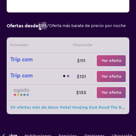
Ofertas desde
$111
/
Oferta más barata de precio por noche
Proveedor
Total noche
$111
Ver oferta
$121
Ver oferta
$133
Ver oferta
30 ofertas más de Atour Hotel Nanjing East Road The Bund
Sobre
Habitaciones
Servicios
Opiniones
Ubicación