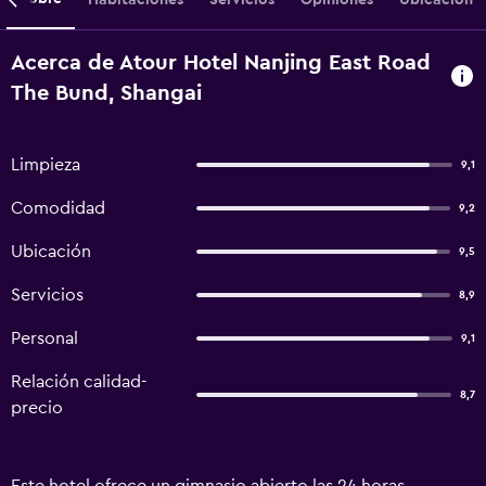
Acerca de Atour Hotel Nanjing East Road
The Bund, Shangai
Limpieza
9,1
Comodidad
9,2
Ubicación
9,5
Servicios
8,9
Personal
9,1
Relación calidad-
8,7
precio