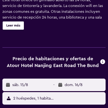
Este hotel ofrece un gimnasio abierto las 24 horas,
servicio de tintorería y lavandería. La conexión wifi en las
zonas comunes es gratuita. Otras instalaciones incluyen
servicio de recepción 24 horas, una biblioteca y una sala
de estar compartida. Se ofrece servicio de cambio de
Leer más
toallas a petición. Atour Hotel Nanjing East Road, Shanghai
on the Bund ofrece 188 alojamientos con artículos del
minibar gratis y botella de agua gratuita. Estos
alojamientos ofrecen comedor independiente e incluyen
mesa de comedor. Las camas tienen colchones
viscoelásticos y están vestidas con edredón de plumas y
Precio de habitaciones y ofertas de
ropa de cama de alta calidad. Cabe destacar que este
Atour Hotel Nanjing East Road The Bund
alojamiento permite a sus clientes elegir el tipo de
almohada. Se ofrece una televisión LED con canales por
cable. Los baños están equipados con ducha con cabezal
sáb. 15/8
-
dom. 16/8
de ducha tipo lluvia, zapatillas, secador de pelo y zapatillas
infantiles. Este hotel en Shanghái ofrece acceso a Internet
wifi gratis con una velocidad de 500 Mbps o más (para 6
2 huéspedes, 1 habitación
personas o más, 10 dispositivos o más). Entre las