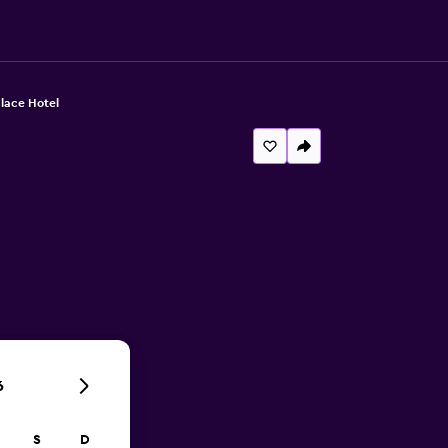
lace Hotel
6
S
D