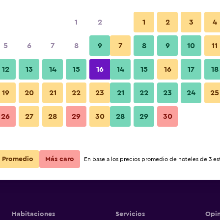
1
2
1
2
3
4
s barata de precio por noche
5
6
7
8
9
7
8
9
10
11
r
Total noche
12
13
14
15
16
14
15
16
17
18
19
20
21
22
23
21
22
23
24
25
$24
Ver oferta
26
27
28
29
30
28
29
30
$43
Ver oferta
Promedio
Más caro
En base a los precios promedio de hoteles de 3 est
Habitaciones
Servicios
Opin