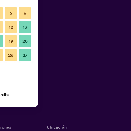
5
6
12
13
19
20
26
27
rellas
iones
Ubicación