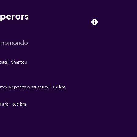
mperors
or momondo
oad), Shantou
 Army Repository Museum
1.7 km
Park
3.3 km