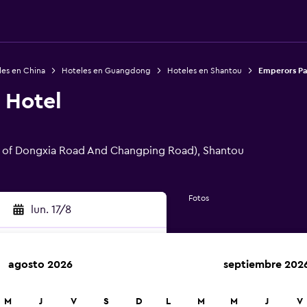
les en China
Hoteles en Guangdong
Hoteles en Shantou
Emperors Pa
 Hotel
n of Dongxia Road And Changping Road), Shantou
Fotos
lun. 17/8
agosto 2026
septiembre 202
car
M
J
V
S
D
L
M
M
J
V