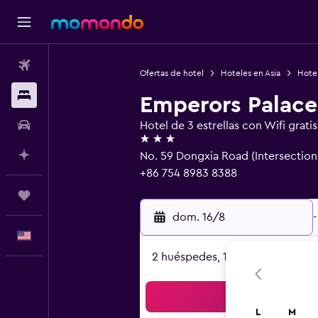
Vuelos
Ofertas de hotel
Hoteles en Asia
Hote
Alojamientos
Emperors Palace
Autos
Hotel de 3 estrellas con Wifi gratis
3 estrellas
Planifica con IA
No. 59 Dongxia Road (Intersectio
+86 754 8983 8388
Trips
dom. 16/8
-
Español
2 huéspedes, 1 habitación
Bus
L
M