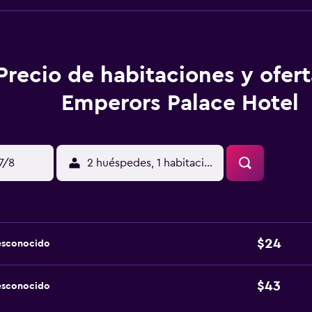
Precio de habitaciones y ofer
Emperors Palace Hotel
17/8
2 huéspedes, 1 habitación
$24
esconocido
$43
esconocido