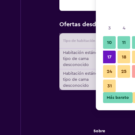
$24
Ofertas desde
/
Oferta má
3
4
Tipo de habitación
Proveedo
10
11
Habitación estándar,
17
18
tipo de cama
desconocido
24
25
Habitación estándar,
tipo de cama
desconocido
31
Más barato
Sobre