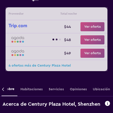
Proveedor
Total noche
$44
Ver oferta
$48
Ver oferta
$49
Ver oferta
4 ofertas más de Century Plaza Hotel
Sobre
Habitaciones
Servicios
Opiniones
Ubicación
Acerca de Century Plaza Hotel, Shenzhen