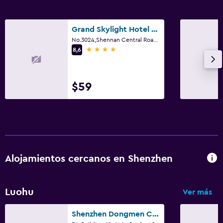
Grand Skylight Hotel Shenzhen Zhonghang
No.3024,Shennan Central Road, Shenzhen
4 estrellas
8,6
$59
Alojamientos cercanos en Shenzhen
Luohu
Ver más
Shenzhen Dongmen Colour Hotel