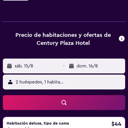
Estadio de Shenzhen. Estación de tren Shenzhen Luohu
está a 14 min a pie del hotel y Museo He Xiangning, a 15
km. El personal de recepción habla inglés, japonés y chino
mandarín, y está dispuesto a ayudar en cualquier
momento. Estación de tren norte de Shenzen está a 15 km
Precio de habitaciones y ofertas de
del alojamiento, y Parque temático Happy Valley de
Century Plaza Hotel
Shenzhen está a 16 km. El aeropuerto (Aeropuerto de
Shenzhen Bao'an) está a 37 km.
sáb. 15/8
-
dom. 16/8
2 huéspedes, 1 habitación
$44
Habitación deluxe, tipo de cama