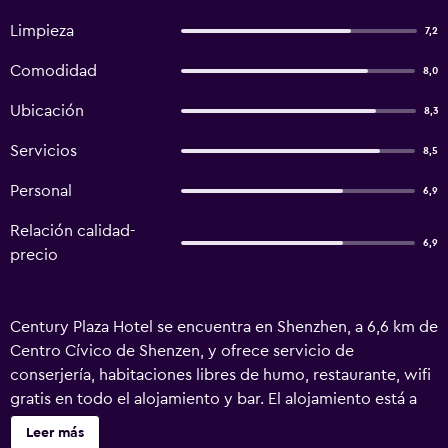
Limpieza
7,2
Comodidad
8,0
Ubicación
8,3
Servicios
8,5
Personal
6,9
Relación calidad-
6,9
precio
Century Plaza Hotel se encuentra en Shenzhen, a 6,6 km de
Centro Cívico de Shenzen, y ofrece servicio de
conserjería, habitaciones libres de humo, restaurante, wifi
gratis en todo el alojamiento y bar. El alojamiento está a
6,9 km de Estación Civic Center, a 7,4 km de Centro de
Leer más
Exposiciones y Convenciones de Shenzhen y a 7,6 km de