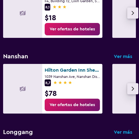
F4, Building 12, Lixin Garden, Shenzhen
3 estrellas
8,1
$18
Ver ofertas de hoteles
Nanshan
Ver más
Hilton Garden Inn Shenzhen Nanshan Avenue
1039 Nanshan Ave, Nanshan District, Shenzhen
4 estrellas
8,7
$78
Ver ofertas de hoteles
Longgang
Ver más