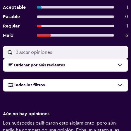
Aceptable
1
Pasable
0
Regular
1
Malo
3
Ordenar por
:
Más recientes
Todos los filtros
Aún no hay opiniones
Los huéspedes calificaron este alojamiento, pero aún
nadie ha compartido una opinión. Echa un vistazo a las