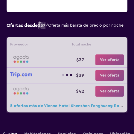
Ofertas desde
$37
/
Oferta más barata de precio por noche
Proveedor
Total noche
$37
Ver oferta
$39
Ver oferta
$42
Ver oferta
5 ofertas más de Vienna Hotel Shenzhen Fenghuang Road
Sobre
Habitaciones
Servicios
Opiniones
Ubicación