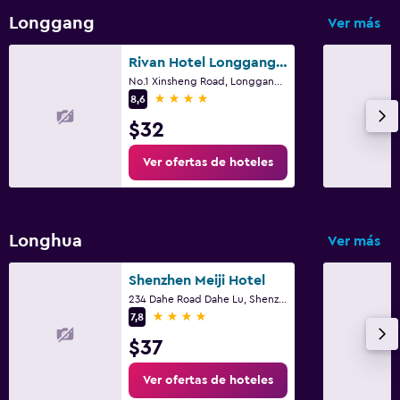
Longgang
Ver más
Rivan Hotel Longgang Shenzhen
No.1 Xinsheng Road, Longgang District, Shenzhen
4 estrellas
8,6
$32
Ver ofertas de hoteles
Longhua
Ver más
Shenzhen Meiji Hotel
234 Dahe Road Dahe Lu, Shenzhen
4 estrellas
7,8
$37
Ver ofertas de hoteles