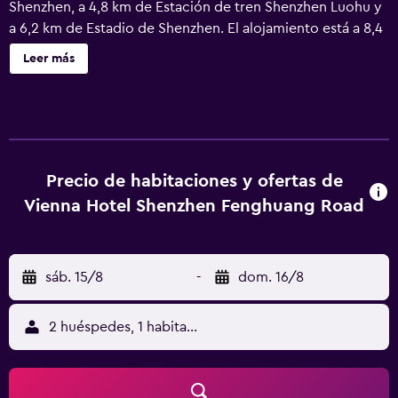
Shenzhen, a 4,8 km de Estación de tren Shenzhen Luohu y
a 6,2 km de Estadio de Shenzhen. El alojamiento está a 8,4
km de Centro Cívico de Shenzen, a 8,7 km de Estación
Leer más
Civic Center y a 10 km de Centro de Exposiciones y
Convenciones de Shenzhen. El hotel dispone de sauna,
recepción 24 horas y wifi gratis en todo el alojamiento.
Estación de tren norte de Shenzen está a 16 km del
alojamiento, y Museo He Xiangning está a 17 km. El
aeropuerto (Aeropuerto de Shenzhen Bao'an) está a 38
Precio de habitaciones y ofertas de
km.
Vienna Hotel Shenzhen Fenghuang Road
sáb. 15/8
-
dom. 16/8
2 huéspedes, 1 habitación