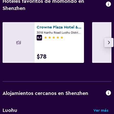
Hoteles favoritos de momondo en
Shenzhen
Crowne Plaza Hotel & Suites Landmark Shenzhen
3018 Nanhu Road Luohu District, Shenzhen
5 estrellas
8,9
$78
Alojamientos cercanos en Shenzhen
Luohu
Ver más