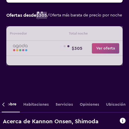
Ofertas desde
$305
/
Oferta más barata de precio por noche
Proveedor
Total noche
$305
Ver oferta
Sobre
Habitaciones
Servicios
Opiniones
Ubicación
Acerca de Kannon Onsen, Shimoda