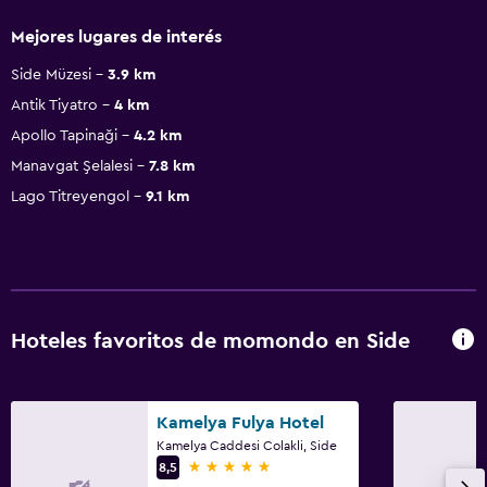
Mejores lugares de interés
Side Müzesi
3.9 km
Antik Tiyatro
4 km
Apollo Tapinaği
4.2 km
Manavgat Şelalesi
7.8 km
Lago Titreyengol
9.1 km
Hoteles favoritos de momondo en Side
Kamelya Fulya Hotel
Kamelya Caddesi Colakli, Side
5 estrellas
8,5