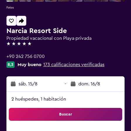
Fotos
Narcia Resort Side
Propiedad vacacional con Playa privada
5 estrellas
+90 242 756 0700
Muy bueno
173 calificaciones verificadas
8,3
sáb. 15/8
-
dom. 16/8
2 huéspedes, 1 habitación
Buscar