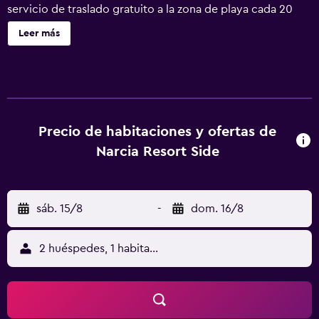
servicio de traslado gratuito a la zona de playa cada 20
minutos. Ofrece un spa y centro de bienestar y conexión
Leer más
Wi-Fi gratuita en las zonas comunes. Las habitaciones del
Narcia Resort Side disponen de aire acondicionado, TV
LCD vía satélite, minibar y balcón con vistas. El baño
incluye ducha, artículos de aseo gratuitos y secador de
pelo. El restaurante Nar sirve una amplia variedad de
platos internacionales de estilo buffet. El restaurante
Precio de habitaciones y ofertas de
Lalezar À La Carte ofrece especialidades otomanas. El bar
Narcia Resort Side
es ideal para tomar una bebida refrescante. El
establecimiento cuenta con centro de fitness, baño turco,
sauna y salas de masajes. El establecimiento alberga un
sáb. 15/8
-
dom. 16/8
parque infantil, una piscina para niños y una sala de juegos.
El centro de la ciudad de Side, con un antiguo anfiteatro y
el templo de Apolo, se encuentra a 10 minutos en coche.
2 huéspedes, 1 habitación
El aeropuerto de Antalya está a 65 km del Narcia Resort
Side. Hay aparcamiento privado gratuito.