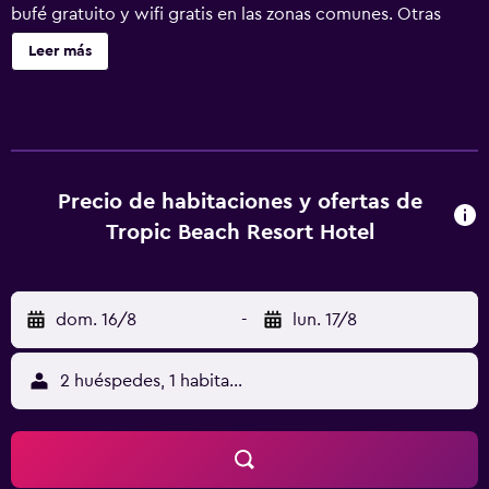
bufé gratuito y wifi gratis en las zonas comunes. Otras
instalaciones incluyen un jardín. Se ofrece servicio de
Leer más
cambio de toallas a petición. Tropic Beach Club Side
ofrece 87 alojamientos con aire acondicionado, minibar y
secador de pelo. Se ofrece una televisión de pantalla
plana de 32 pulgadas con canales por satélite. Los baños
están equipados con ducha. Este complejo en Manavgat
ofrece acceso a Internet wifi gratis con una velocidad de
Precio de habitaciones y ofertas de
25 Mbps o más. Es posible solicitar cambio de toallas y
Tropic Beach Resort Hotel
cambio de sábanas. Se ofrece servicio de limpieza todos
los días. Los servicios de ocio y esparcimiento en este
complejo turístico incluyen una piscina al aire libre.
dom. 16/8
-
lun. 17/8
2 huéspedes, 1 habitación