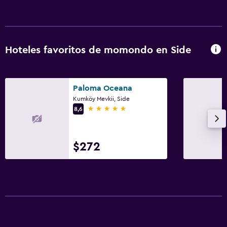
Hoteles favoritos de momondo en Side
Paloma Oceana
Kumköy Mevkii, Side
5 estrellas
8,6
$272