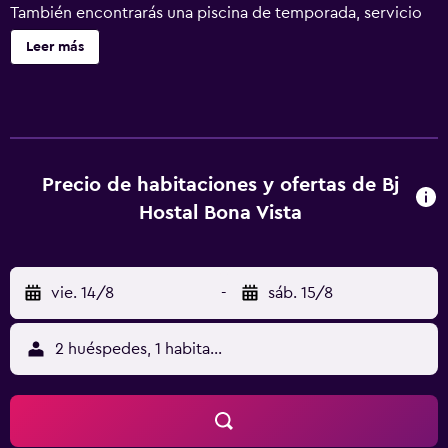
También encontrarás una piscina de temporada, servicio
de recepción 24 horas y una caja fuerte en la recepción.
Leer más
BJ Hostal Bona Vista tiene 47 alojamientos. Las
habitaciones disponen de balcón. Se ofrece una televisión
de pantalla plana de 32 pulgadas con canales por satélite.
Los baños están equipados con ducha. Dispone de acceso
wifi a Internet en las habitaciones (de pago). Se ofrece
servicio de limpieza todos los días. Los servicios de ocio y
Precio de habitaciones y ofertas de Bj
esparcimiento en este hostal incluyen piscina al aire libre
Hostal Bona Vista
de temporada. Se pueden practicar las actividades de
ocio y esparcimiento que se indican más abajo en las
instalaciones o cerca del alojamiento (es posible que se
vie. 14/8
-
sáb. 15/8
aplique un recargo).
2 huéspedes, 1 habitación