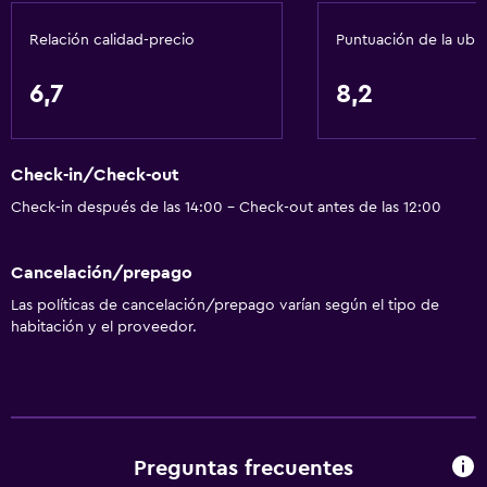
Baño privado
Relación calidad-precio
Puntuación de la ubi
Servicios y facilidades
6,7
8,2
Renta de autos
Caja fuerte
Check-in/check-out privado
Check-in/Check-out
Recepción 24 horas
Check-in después de las 14:00 - Check-out antes de las 12:00
Sistema de entretenimiento
Cancelación/prepago
TV por cable o vía satélite
Las políticas de cancelación/prepago varían según el tipo de
habitación y el proveedor.
TV de pantalla plana
TV
Estacionamiento y transporte
Preguntas frecuentes
Estacionamiento en la calle