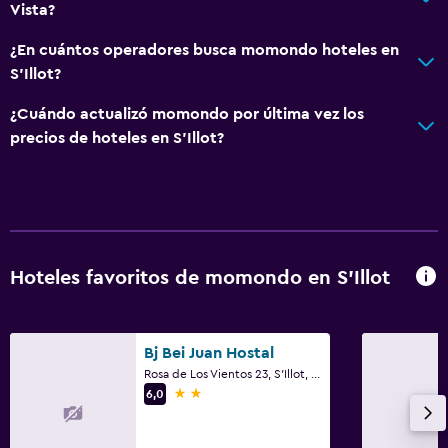
Vista?
Armario o clóset
¿En cuántos operadores busca momondo hoteles en
Zona de trabajo
S'Illot?
Escritorio
¿Cuándo actualizó momondo por última vez los
precios de hoteles en S'Illot?
Comedor
Bar/lounge
Salud y seguridad
Hoteles favoritos de momondo en S'Illot
Limpieza diaria
Ideal para familias
Bj Bei Juan Hostal
Cuna/cama nido disponibles
Rosa de Los Vientos 23, S'Illot, Mallorca
2 estrellas
6,0