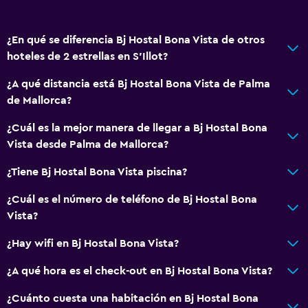
Estacionamiento gratuito
¿En qué se diferencia Bj Hostal Bona Vista de otros
Accesibilidad y adecuación
hoteles de 2 estrellas en S'Illot?
Para no fumadores
¿A qué distancia está Bj Hostal Bona Vista de Palma
Ascensor
de Mallorca?
¿Cuál es la mejor manera de llegar a Bj Hostal Bona
Aire libre
Vista desde Palma de Mallorca?
Terraza
¿Tiene Bj Hostal Bona Vista piscina?
Terraza/patio
¿Cuál es el número de teléfono de Bj Hostal Bona
Actividades
Vista?
Acceso a la playa
¿Hay wifi en Bj Hostal Bona Vista?
Bicicletas
¿A qué hora es el check-out en Bj Hostal Bona Vista?
Habitación
¿Cuánto cuesta una habitación en Bj Hostal Bona