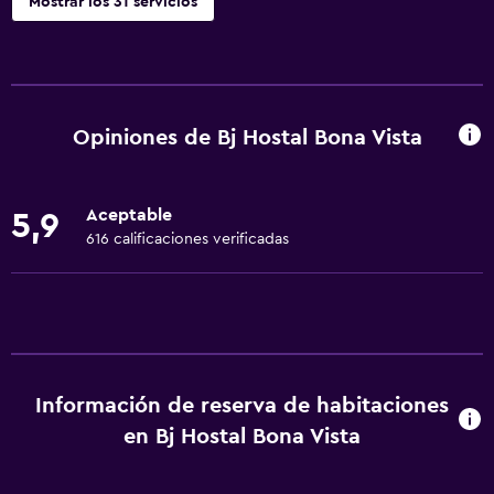
Mostrar los 31 servicios
Servicios básicos
Wifi (con cargo)
Wifi disponible en todas las instalaciones
Opiniones de Bj Hostal Bona Vista
Internet
Ropa de cama
Aceptable
5,9
Toallas
616 calificaciones verificadas
Extinguidor
Baño
Tina de baño
Secador de pelo
Información de reserva de habitaciones
Aseo
en Bj Hostal Bona Vista
Ducha