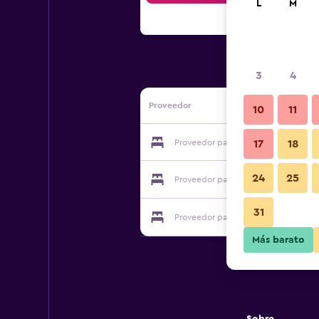
L
M
3
4
Proveedor
10
11
Proveedor para Hotel Boston
17
18
24
25
Proveedor para Hotel Boston
31
Proveedor para Hotel Boston
Más barato
Sobre