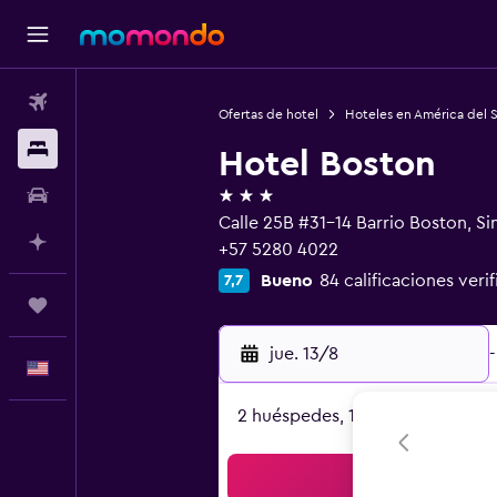
Vuelos
Ofertas de hotel
Hoteles en América del 
Alojamientos
Hotel Boston
3 estrellas
Autos
Calle 25B #31-14 Barrio Boston, S
Planifica con IA
+57 5280 4022
Bueno
84 calificaciones veri
7,7
Trips
jue. 13/8
-
Español
2 huéspedes, 1 habitación
Bus