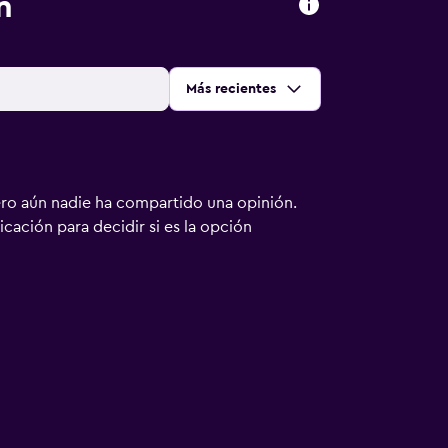
n
Ordenar por
:
Más recientes
ero aún nadie ha compartido una opinión.
bicación para decidir si es la opción