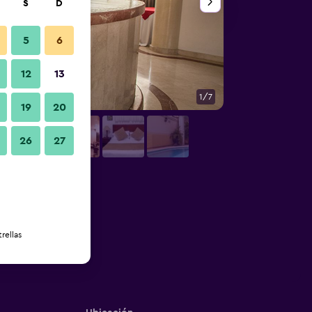
S
D
5
6
12
13
1/7
Edificio
19
20
26
27
rellas