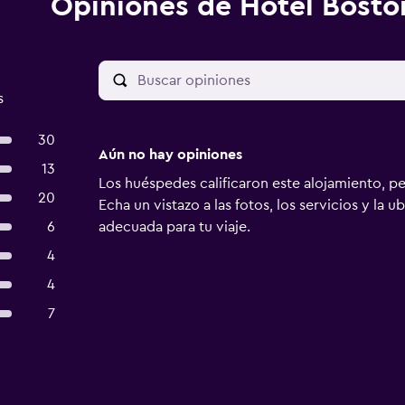
Opiniones de Hotel Bosto
s
30
Aún no hay opiniones
13
Los huéspedes calificaron este alojamiento, p
20
Echa un vistazo a las fotos, los servicios y la u
6
adecuada para tu viaje.
4
4
7