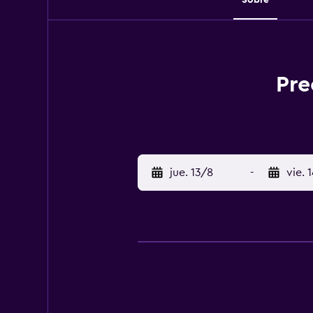
Pre
jue. 13/8
-
vie. 