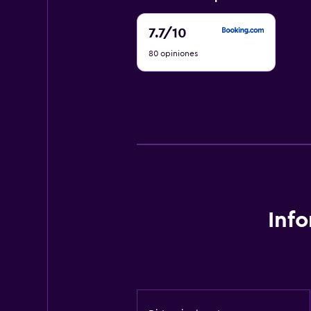
7.7
7.7
/10
de
80 opiniones
10
Inf