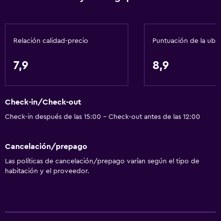
Baño
Ducha
Relación calidad-precio
Puntuación de la ubi
Secador de pelo
Aseo
7,9
8,9
Papel higiénico
Cepillo de dientes
Check-in/Check-out
Baño privado
Check-in después de las 15:00 - Check-out antes de las 12:00
Ducha italiana
Cancelación/prepago
Accesibilidad y adecuación
Las políticas de cancelación/prepago varían según el tipo de
Accesibilidad
habitación y el proveedor.
Ascensor
Ascensor disponible
Estacionamiento accesible