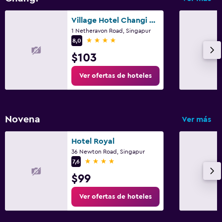
Village Hotel Changi by Far East Hospitality
1 Netheravon Road, Singapur
4 estrellas
8,0
$103
Ver ofertas de hoteles
Novena
Ver más
Hotel Royal
36 Newton Road, Singapur
4 estrellas
7,6
$99
Ver ofertas de hoteles