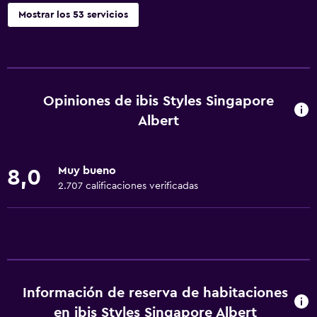
Mostrar los 53 servicios
Servicios básicos
Wifi gratis
Wifi disponible en todas las instalaciones
Opiniones de ibis Styles Singapore
Internet
Albert
Toallas
Extinguidor
Muy bueno
8,0
Artículos de aseo gratis
2.707 calificaciones verificadas
Champú
Alarma de humo
Gel de ducha
Aire acondicionado
Información de reserva de habitaciones
Papeleras
en ibis Styles Singapore Albert