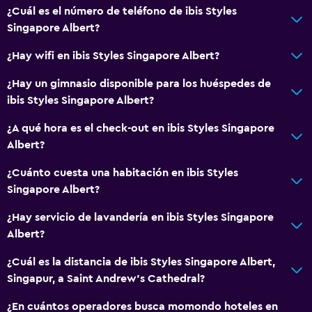
Cámaras CCTV en zonas comunes
¿Cuál es el número de teléfono de ibis Styles
Cámaras CCTV en el exterior
Singapore Albert?
Caja fuerte
¿Hay wifi en ibis Styles Singapore Albert?
¿Hay un gimnasio disponible para los huéspedes de
Comedor
ibis Styles Singapore Albert?
Tetera eléctrica
¿A qué hora es el check-out en ibis Styles Singapore
Restaurante
Albert?
Tetera
¿Cuánto cuesta una habitación en ibis Styles
Nevera
Singapore Albert?
General
¿Hay servicio de lavandería en ibis Styles Singapore
Albert?
Habitaciones familiares
Vista a la ciudad
¿Cuál es la distancia de ibis Styles Singapore Albert,
Singapur, a Saint Andrew's Cathedral?
Espacio de almacenamiento
¿En cuántos operadores busca momondo hoteles en