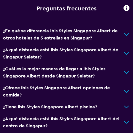
Para no fumadores
Preguntas frecuentes
Áreas designadas para fumadores
¿En qué se diferencia ibis Styles Singapore Albert de
Servicios y facilidades
otros hoteles de 3 estrellas en Singapur?
Centro de negocios
¿A qué distancia está ibis Styles Singapore Albert de
Servicio de despertador
Singapur Seletar?
Caja fuerte
¿Cuál es la mejor manera de llegar a ibis Styles
Minimercado en las instalaciones
Singapore Albert desde Singapur Seletar?
Acceso con tarjeta
¿Ofrece ibis Styles Singapore Albert opciones de
Recepción 24 horas
comida?
Salud y seguridad
¿Tiene ibis Styles Singapore Albert piscina?
Limpieza diaria
¿A qué distancia está ibis Styles Singapore Albert del
Botiquín de primeros auxilios
centro de Singapur?