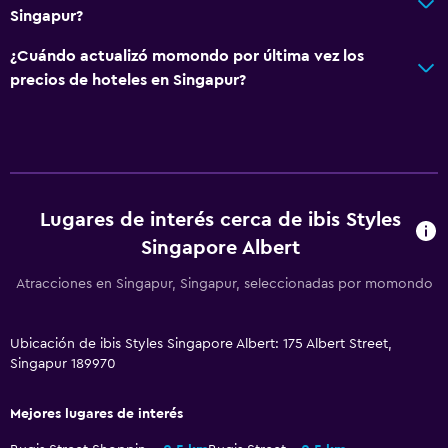
Sistema de entretenimiento
Singapur?
TV por cable o vía satélite
¿Cuándo actualizó momondo por última vez los
TV
precios de hoteles en Singapur?
Aire libre
Terraza/patio
Sillas de playa
Lugares de interés cerca de ibis Styles
Singapore Albert
Lavandería
Lavandería
Atracciones en Singapur, Singapur, seleccionadas por momondo
Servicios de lavandería/tintorería
Ubicación de ibis Styles Singapore Albert: 175 Albert Street,
Singapur 189970
Piscina
Piscina en la terraza
Mejores lugares de interés
Piscina al aire libre