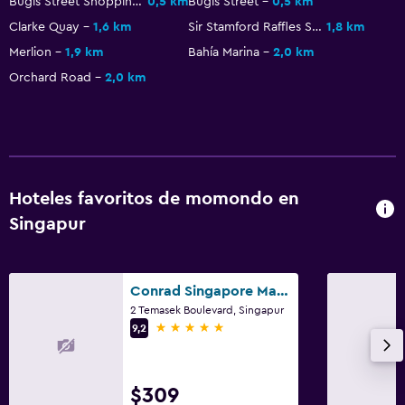
Bugis Street Shopping District
0,5 km
Bugis Street
0,5 km
Clarke Quay
1,6 km
Sir Stamford Raffles Statue
1,8 km
Estacionamiento y transporte
Merlion
1,9 km
Bahía Marina
2,0 km
Estacionamiento
Orchard Road
2,0 km
Zona de trabajo
Escritorio
Hoteles favoritos de momondo en
Gimnasio
Singapur
Gimnasio
Conrad Singapore Marina Bay
2 Temasek Boulevard, Singapur
5 estrellas
9,2
$309