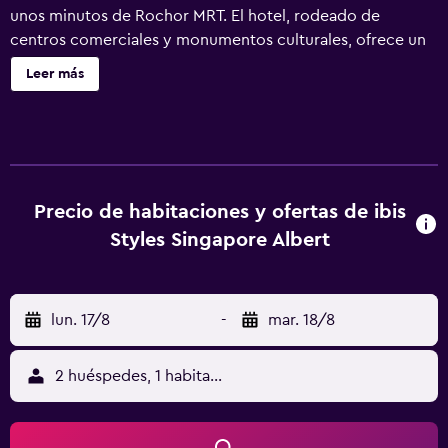
unos minutos de Rochor MRT. El hotel, rodeado de
centros comerciales y monumentos culturales, ofrece un
diseño vibrante, servicios esenciales, piscina en la azotea y
Leer más
WIFI gratuito. Ideal para viajeros inteligentes que buscan
un precio excepcional en una ubicación privilegiada con
la calidad de la marca ibis Styles.
Precio de habitaciones y ofertas de ibis
Styles Singapore Albert
lun. 17/8
-
mar. 18/8
2 huéspedes, 1 habitación