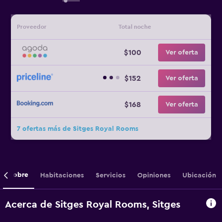
Proveedor
Total noche
$100
Ver oferta
$152
Ver oferta
$168
Ver oferta
7 ofertas más de Sitges Royal Rooms
Sobre
Habitaciones
Servicios
Opiniones
Ubicación
Acerca de Sitges Royal Rooms, Sitges