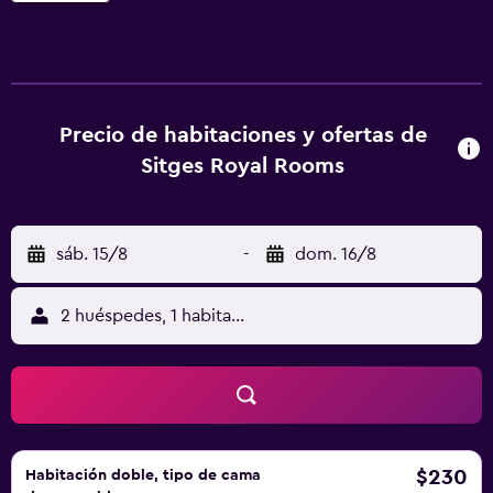
alojamiento acogedor, una piscina, un solárium y acceso a
internet gratuito en las zonas públicas. Entre otras
comodidades e instalaciones, hay masajes, servicio de
habitaciones y un servicio de guardaequipajes. El bed &
breakfast cuenta con habitaciones con un televisor de
Precio de habitaciones y ofertas de
pantalla plana, un secador de pelo y canales por
Sitges Royal Rooms
cable/satélite, además de todas las comodidades
necesarias para asegurarle una estancia confortable. Todas
ellas cuentan con un cuarto de baño privado, una terraza
privada y calefacción. Este bed & breakfast se encuentra a
sáb. 15/8
-
dom. 16/8
un paseo de diez minutos Museo Maricel. Además, ofrece
una ubicación inmejorable junto a una variada selección
2 huéspedes, 1 habitación
de restaurantes.
$230
Habitación doble, tipo de cama