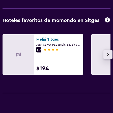
Hoteles favoritos de momondo en Sitges
Meliá Sitges
Joan Salvat Papasseit, 38, Sitges, Cataluña
4 estrellas
8,7
$194