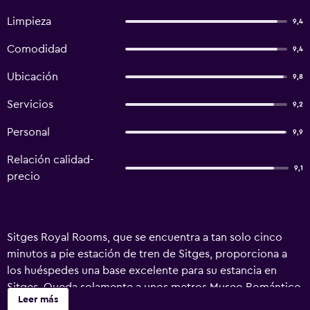
Limpieza
9,4
Comodidad
9,4
Ubicación
9,8
Servicios
9,2
Personal
9,9
Relación calidad-
9,1
precio
Sitges Royal Rooms, que se encuentra a tan solo cinco
minutos a pie estación de tren de Sitges, proporciona a
los huéspedes una base excelente para su estancia en
Sitges. Queda solamente a unos metros Museo Romántico
Leer más
Can Llopis. El bed & breakfast pone a su disposición un