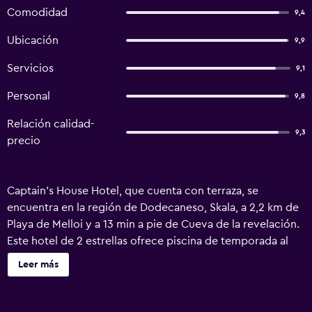
Comodidad
9,4
Ubicación
9,9
Servicios
9,1
Personal
9,8
Relación calidad-
9,3
precio
Captain's House Hotel, que cuenta con terraza, se
encuentra en la región de Dodecaneso, Skala, a 2,2 km de
Playa de Melloi y a 13 min a pie de Cueva de la revelación.
Este hotel de 2 estrellas ofrece piscina de temporada al
aire libre y habitaciones con aire acondicionado, wifi
Leer más
gratis y baño privado. Este alojamiento libre de humo está
a 4,4 km de Monasterio de San Juan el Teólogo. En el hotel,
cada habitación incluye armario. Captain's House Hotel