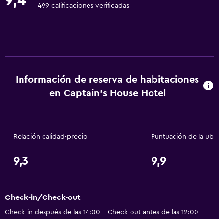
9,4
Extinguidor
499 calificaciones verificadas
Aire acondicionado
Champú
Alarma de humo
Calefacción
Información de reserva de habitaciones
Acondicionador
en Captain's House Hotel
Salud y seguridad
Cámaras CCTV en el exterior
Relación calidad-precio
Puntuación de la ubi
Limpieza diaria
Seguridad las 24 horas
9,3
9,9
Caja fuerte
Botiquín de primeros auxilios
Check-in/Check-out
Cámaras CCTV en zonas comunes
Check-in después de las 14:00 - Check-out antes de las 12:00