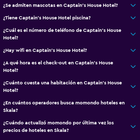
Servicios y facilidades
¿Se admiten mascotas en Captain's House Hotel?
Renta de autos
¿Tiene Captain's House Hotel piscina?
Caja fuerte
¿Cuál es el número de teléfono de Captain's House
Mostrador de información turística
Hotel?
Acceso con tarjeta
¿Hay wifi en Captain's House Hotel?
Sistema de entretenimiento
¿A qué hora es el check-out en Captain's House
TV de pantalla plana
Hotel?
TV
¿Cuánto cuesta una habitación en Captain's House
Hotel?
Accesibilidad y adecuación
¿En cuántos operadores busca momondo hoteles en
Para no fumadores
Skala?
Mascotas permitidas bajo consulta (pueden aplicar cargos
¿Cuándo actualizó momondo por última vez los
extra)
precios de hoteles en Skala?