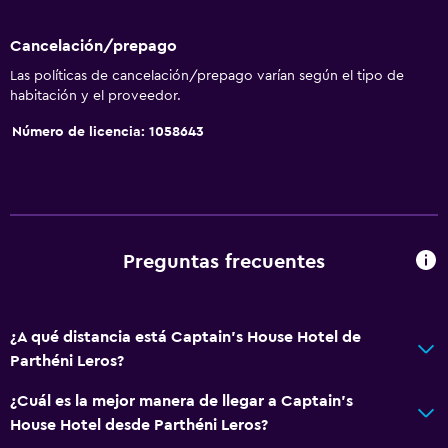
Baño
Cancelación/prepago
Secador de pelo
Las políticas de cancelación/prepago varían según el tipo de
Aseo
habitación y el proveedor.
Papel higiénico
Número de licencia: 1058643
Ducha
Baño privado
General
Preguntas frecuentes
Habitaciones insonorizadas
Habitaciones familiares
Teléfono
¿A qué distancia está Captain's House Hotel de
Parthéni Leros?
Vista a la piscina
Espacio de almacenamiento
¿Cuál es la mejor manera de llegar a Captain's
House Hotel desde Parthéni Leros?