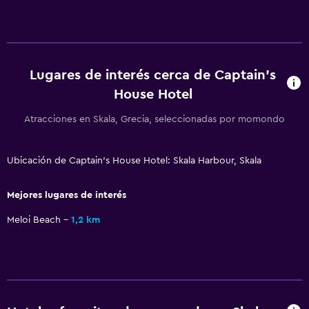
Aire libre
Terraza
Terraza/patio
Lugares de interés cerca de Captain's
Estacionamiento y transporte
House Hotel
Estacionamiento gratuito
Atracciones en Skala, Grecia, seleccionadas por momondo
Lavandería
Ubicación de Captain's House Hotel: Skala Harbour, Skala
Secadora
Mejores lugares de interés
Habitación
Meloi Beach
1,2 km
Armario o clóset
Zona de trabajo
Fax/fotocopiadora