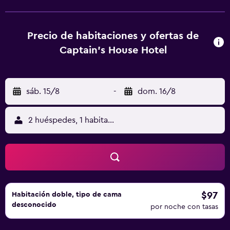
ofrece algunas habitaciones con vistas a la piscina, y todas
cuentan con balcón. Las habitaciones del alojamiento
están equipadas con TV de pantalla plana y secador de
Precio de habitaciones y ofertas de
pelo. Puerto está a 5 min a pie del alojamiento, y
Captain's House Hotel
Evaggelismos Monastery está a 4,6 km. El aeropuerto
(Aeropuerto nacional de la isla de Leros) está a 51 km.
sáb. 15/8
-
dom. 16/8
2 huéspedes, 1 habitación
$97
Habitación doble, tipo de cama
desconocido
por noche con tasas