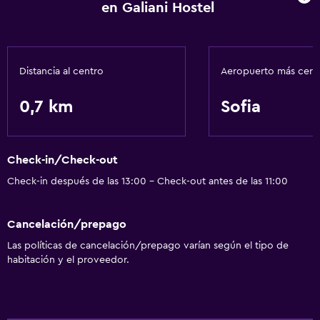
Check-out exprés
en Galiani Hostel
Cambio de divisas
Instalaciones para reuniones
Distancia al centro
Aeropuerto más cer
Servicios básicos
0,7 km
Sofia
Internet
Wifi
Aire acondicionado
Check-in/Check-out
Check-in después de las 13:00 - Check-out antes de las 11:00
Lavandería
Lavandería
Cancelación/prepago
Servicios de lavandería/tintorería
Las políticas de cancelación/prepago varían según el tipo de
habitación y el proveedor.
Estacionamiento y transporte
Traslado aeropuerto