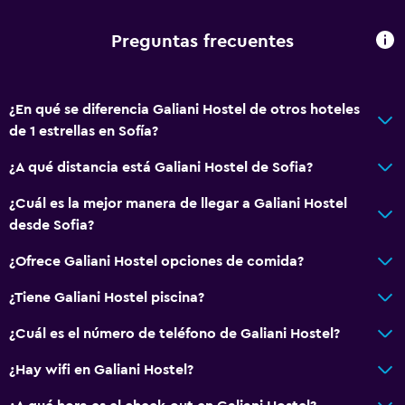
Sistema de entretenimiento
Preguntas frecuentes
TV por cable o vía satélite
¿En qué se diferencia Galiani Hostel de otros hoteles
Baño
de 1 estrellas en Sofía?
Secador de pelo
¿A qué distancia está Galiani Hostel de Sofia?
Comedor
¿Cuál es la mejor manera de llegar a Galiani Hostel
Nevera
desde Sofia?
¿Ofrece Galiani Hostel opciones de comida?
Actividades
¿Tiene Galiani Hostel piscina?
Bicicletas
¿Cuál es el número de teléfono de Galiani Hostel?
General
¿Hay wifi en Galiani Hostel?
Espacio de almacenamiento