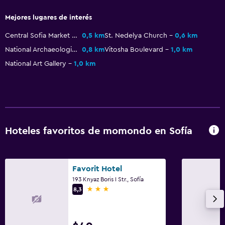
Mejores lugares de interés
Central Sofia Market Hall
0,5 km
St. Nedelya Church
0,6 km
National Archaeological Museum
0,8 km
Vitosha Boulevard
1,0 km
National Art Gallery
1,0 km
Hoteles favoritos de momondo en Sofía
Favorit Hotel
193 Knyaz Boris I Str., Sofía
3 estrellas
8,3