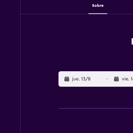
Sobre
jue. 13/8
-
vie. 