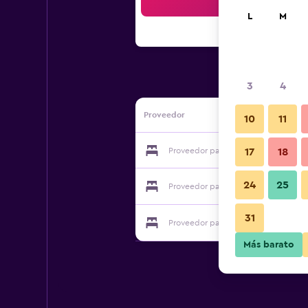
Bus
L
M
3
4
Proveedor
10
11
Proveedor para Uptown Guesthouse
17
18
24
25
Proveedor para Uptown Guesthouse
31
Proveedor para Uptown Guesthouse
Más barato