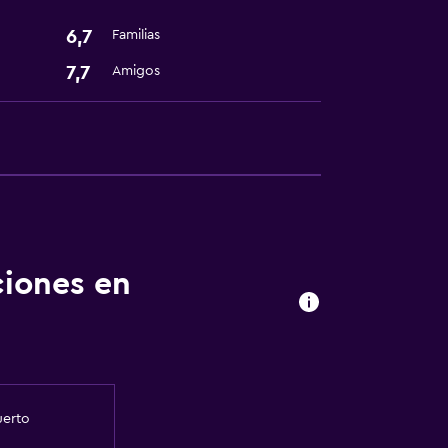
6,7
Familias
7,7
Amigos
ciones en
uerto