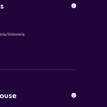
s
ría/tintorería
tintorería
ouse