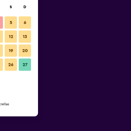
S
D
5
6
12
13
19
20
26
27
rellas