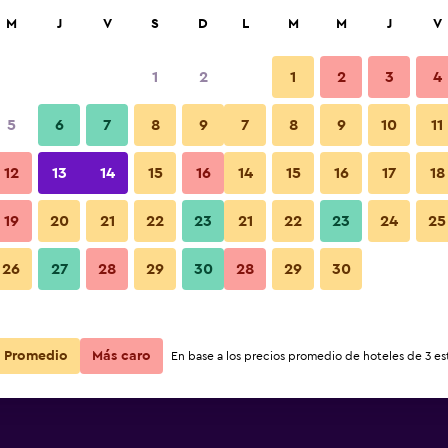
car
M
J
V
S
D
L
M
M
J
V
1
2
1
2
3
4
5
6
7
8
9
7
8
9
10
11
12
13
14
15
16
14
15
16
17
18
Ver precios
19
20
21
22
23
21
22
23
24
25
26
27
28
29
30
28
29
30
Ver precios
Ver precios
Promedio
Más caro
En base a los precios promedio de hoteles de 3 est