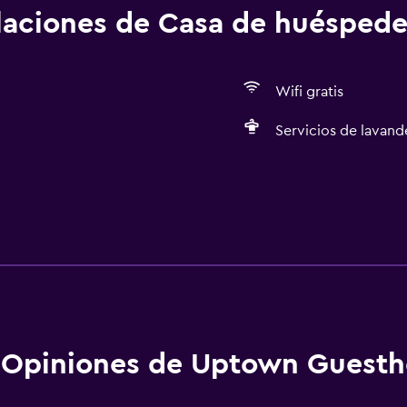
alaciones de Casa de huéspede
Wifi gratis
Servicios de lavande
Lavandería
Servicios de lavandería/
Servicios y facilidades
Recepción 24 horas
Opiniones de Uptown Guesth