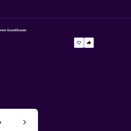
own Guesthouse
6