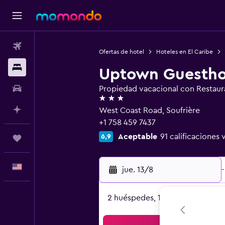
Vuelos
Ofertas de hotel
Hoteles en El Caribe
Alojamientos
Uptown Guesth
Autos
Propiedad vacacional con Restaur
3 estrellas
Planifica con IA
West Coast Road, Soufrière
+1 758 459 7437
Aceptable
91 calificaciones 
6,9
Trips
Español
jue. 13/8
-
2 huéspedes, 1 habitación