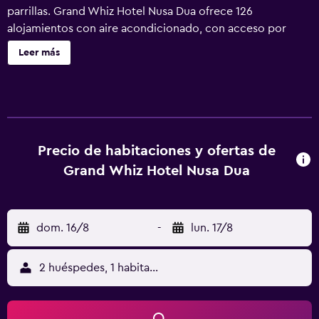
parrillas. Grand Whiz Hotel Nusa Dua ofrece 126
alojamientos con aire acondicionado, con acceso por
pasillos exteriores y caja fuerte (cabe un portátil) y botella
Leer más
de agua gratuita. Se ofrece una televisión LCD de 26
pulgadas con canales por cable de suscripción. Se ofrece
frigorífico y cafetera y tetera. Los baños están equipados
con ducha con cabezal de ducha tipo lluvia, zapatillas,
artículos de higiene personal gratuitos y secador de pelo.
Este hotel en Isla Nusa Dua ofrece acceso a Internet wifi
Precio de habitaciones y ofertas de
gratis. Los servicios para las personas de negocios
Grand Whiz Hotel Nusa Dua
incluyen escritorio y teléfono. Se ofrece servicio de
limpieza todos los días. En el alojamiento hay piscina al
aire libre y piscina infantil. Se pueden practicar las
dom. 16/8
-
lun. 17/8
actividades de ocio y esparcimiento que se indican más
abajo en las instalaciones o cerca del alojamiento (es
posible que se aplique un recargo).
2 huéspedes, 1 habitación