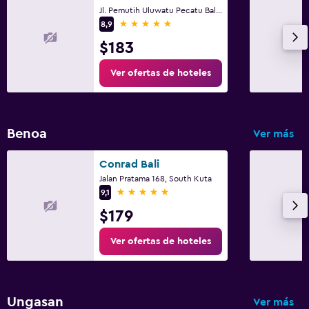
Jl. Pemutih Uluwatu Pecatu Bali, 4, South Kuta
5 estrellas
8,9
$183
Ver ofertas de hoteles
Benoa
Ver más
Conrad Bali
Jalan Pratama 168, South Kuta
5 estrellas
9,1
$179
Ver ofertas de hoteles
Ungasan
Ver más