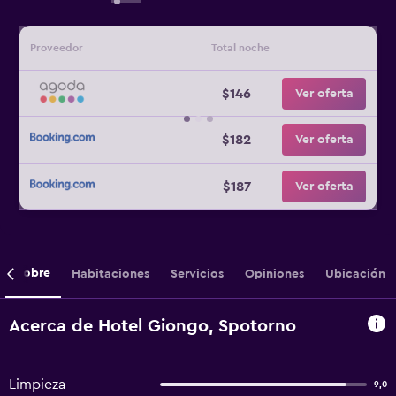
Proveedor
Total noche
$146
Ver oferta
$182
Ver oferta
$187
Ver oferta
Sobre
Habitaciones
Servicios
Opiniones
Ubicación
Acerca de Hotel Giongo, Spotorno
Limpieza
9,0