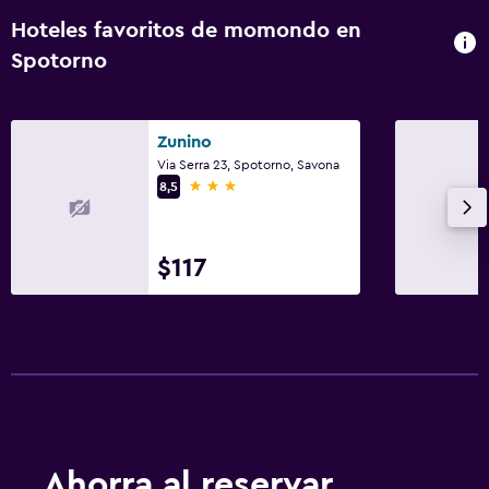
Valet parking
Hoteles favoritos de momondo en
Estacionamiento privado
Spotorno
Habitación
Enchufe cerca de la cama
Zunino
Via Serra 23, Spotorno, Savona
Perchero
3 estrellas
8,5
Armario o clóset
$117
Actividades
Bicicletas
Ciclismo
General
Teléfono
Espacio de almacenamiento
Ahorra al reservar