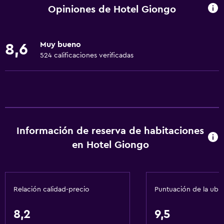
Wifi disponible en todas las instalaciones
Opiniones de Hotel Giongo
Internet
Ropa de cama
Muy bueno
8,6
Toallas
524 calificaciones verificadas
Extinguidor
Artículos de aseo gratis
Champú
Calefacción
Información de reserva de habitaciones
Gel de ducha
en Hotel Giongo
Aire acondicionado
Papeleras
Relación calidad-precio
Puntuación de la ubi
Baño
Ducha
8,2
9,5
Gorro de baño