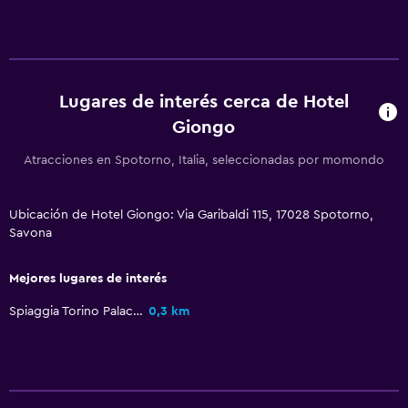
Sistema de entretenimiento
TV de pantalla plana
Sala de estar/TV compartida
Lugares de interés cerca de Hotel
TV por cable o vía satélite
Giongo
TV
Atracciones en Spotorno, Italia, seleccionadas por momondo
Salud y seguridad
Ubicación de Hotel Giongo: Via Garibaldi 115, 17028 Spotorno,
Limpieza diaria
Savona
Botiquín de primeros auxilios
Cámaras CCTV en zonas comunes
Mejores lugares de interés
Caja fuerte
Spiaggia Torino Palace
0,3 km
Estacionamiento y transporte
Estacionamiento