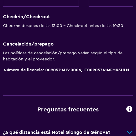
Secador de pelo
Check-in/Check-out
Aseo
Check-in después de las 13:00 - Check-out antes de las 10:30
Papel higiénico
Cepillo de dientes
Cancelación/prepago
Baño privado
Las políticas de cancelación/prepago varían según el tipo de
habitación y el proveedor.
Servicios y facilidades
Número de licencia: 009057-ALB-0006, IT009057A1MFMK3ULN
Servicio de conserjería
Caja fuerte
Boletos de transporte público
Acceso con llave
Preguntas frecuentes
Botella de agua
Recepción 24 horas
¿A qué distancia está Hotel Giongo de Génova?