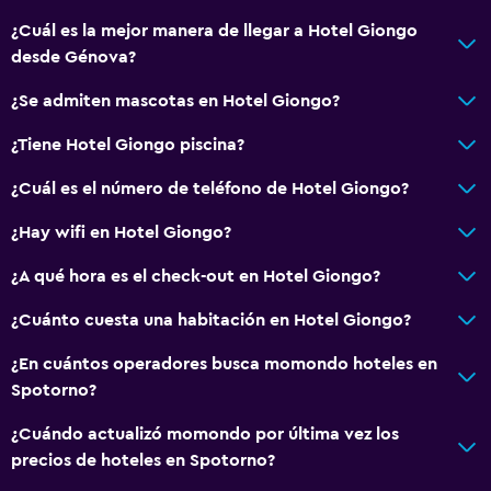
Accesibilidad y adecuación
¿Cuál es la mejor manera de llegar a Hotel Giongo
Mascotas permitidas bajo consulta (pueden aplicar cargos
desde Génova?
extra)
¿Se admiten mascotas en Hotel Giongo?
Ascensor
¿Tiene Hotel Giongo piscina?
Ascensor disponible
Para no fumadores
¿Cuál es el número de teléfono de Hotel Giongo?
Plantas superiores accesibles por ascensor
¿Hay wifi en Hotel Giongo?
¿A qué hora es el check-out en Hotel Giongo?
Comedor
Tetera eléctrica
¿Cuánto cuesta una habitación en Hotel Giongo?
Minibar
¿En cuántos operadores busca momondo hoteles en
Bar/lounge
Spotorno?
Tetera/cafetera
¿Cuándo actualizó momondo por última vez los
Nevera
precios de hoteles en Spotorno?