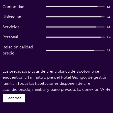
Comodidad
8,8
Ubicación
9,5
Servicios
8,6
Personal
9,3
Relación calidad-
8,2
precio
Las preciosas playas de arena blanca de Spotorno se
encuentran a 1 minuto a pie del Hotel Giongo, de gestión
familiar. Todas las habitaciones disponen de aire
acondicionado, minibar y baño privado. La conexión Wi-Fi
es gratuita. Por un suplemento, se sirve un desayuno a la
Leer más
carta con huevos, embutidos y pasteles caseros. A poca
distancia a pie hay varios restaurantes y cafeterías. Las