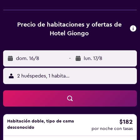
habitaciones cuentan con muebles sencillos y modernos y
TV. El baño incluye secador de pelo y artículos de aseo. La
mayoría tiene balcón. Los ferris a Córcega y Cerdeña salen
desde Vado Ligure, situado a 6 km. Se encuentra a 5
Precio de habitaciones y ofertas de
minutos en coche de la autopista A10.
Hotel Giongo
dom. 16/8
-
lun. 17/8
2 huéspedes, 1 habitación
$182
Habitación doble, tipo de cama
desconocido
por noche con tasas