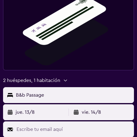
2 huéspedes, 1 habitación
B&b Passage
jue. 13/8
vie. 14/8