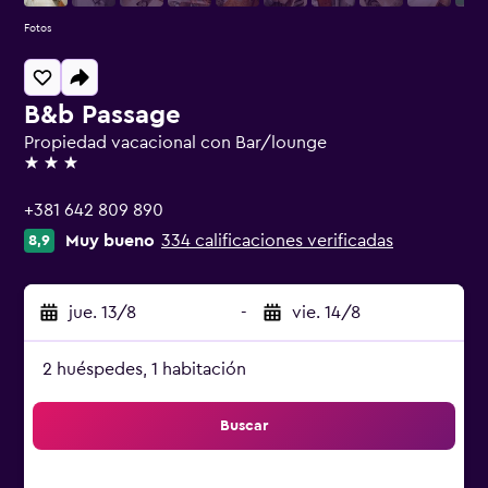
Fotos
B&b Passage
Propiedad vacacional con Bar/lounge
3 estrellas
+381 642 809 890
Muy bueno
334 calificaciones verificadas
8,9
jue. 13/8
-
vie. 14/8
2 huéspedes, 1 habitación
Buscar