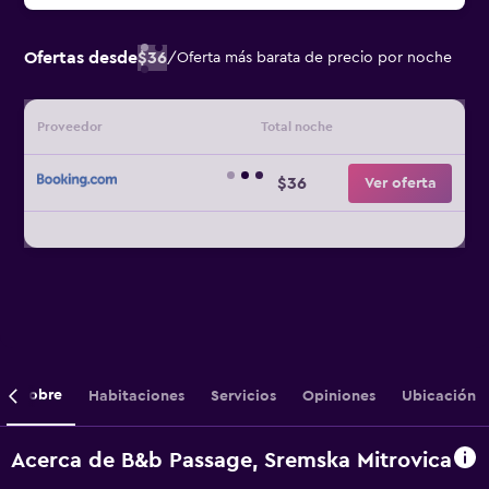
Ofertas desde
$36
/
Oferta más barata de precio por noche
Proveedor
Total noche
$36
Ver oferta
Sobre
Habitaciones
Servicios
Opiniones
Ubicación
Acerca de B&b Passage, Sremska Mitrovica