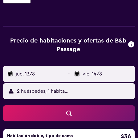
con aire acondicionado, minibar y secador de pelo. Se
ofrece una televisión de pantalla plana con canales por
cable. Los baños están equipados con ducha y artículos
de higiene personal gratuitos. Los huéspedes pueden
navegar por la web gracias a nuestro acceso a Internet
wifi gratis. Se ofrece servicio de limpieza todos los días.
Precio de habitaciones y ofertas de B&b
Passage
jue. 13/8
-
vie. 14/8
2 huéspedes, 1 habitación
$36
Habitación doble, tipo de cama