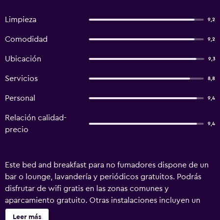
Limpieza
9,2
Comodidad
9,2
Ubicación
9,3
Servicios
8,8
Personal
9,4
Relación calidad-
9,4
precio
Este bed and breakfast para no fumadores dispone de un
bar o lounge, lavandería y periódicos gratuitos. Podrás
disfrutar de wifi gratis en las zonas comunes y
aparcamiento gratuito. Otras instalaciones incluyen un
jardín y una peluquería. B&B Passage ofrece 9 alojamientos
Leer más